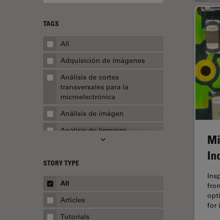
TAGS
All
Adquisición de imágenes
Análisis de cortes
transversales para la
microelectrónica
Análisis de imágen
Análisis de limpieza
Mi
Análisis multiplex espacial
In
STORY TYPE
Apertura numérica
Ins
AR Surgery
All
fro
opt
Automoción y transporte
Articles
for
Biofarmacia
Tutorials