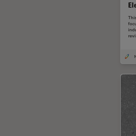
El
Cirugía de columna
Thi
Cirugía de córnea
foc
Cirugía de glaucoma
ind
revi
Cirugías de retina
CLEM
N
Conceptos básicos de
microscopía
Congelación a alta presión
Conservación de arte
Contrast Methods in Light
Microscopy
Crio SEM
Cultivo celular
De microscopía