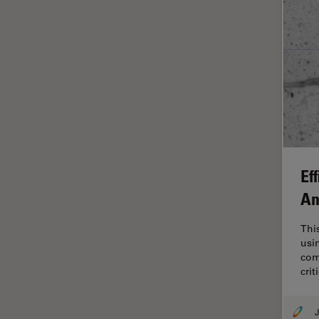
tiempos de vida de
fluorescencia)
Fluorescencia
Fluoróforo
FluoSync
FRAP
Fresado con haz de iones
Ef
FRET
An
Funciones de STELLARIS
Garantía de calidad / Control
Thi
de calidad
usi
com
Ginecología y Urología
crit
Granos
Historia
J