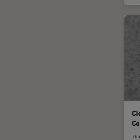
HyD
Imágenes cuantitativas
Imágenes de células vivas
Imagenología in vivo de
organismos completos
Imagenología y análisis de
tejidos avanzados
Imperial Imaging Hub
Industria Metalúrgica
Industrie électronique et des
semi-conducteurs
Inmunofluorescencia
Cl
Inteligencia Artificial
Co
Inverted Microscopy
Thi