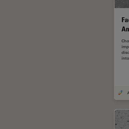
Disección
Dispersión Raman Coherente
Fa
(CRS)
An
Drosophila Research
Cho
Educación
impo
dis
Enfermedades
int
neurodegenerativas
Ergonomía
Especialidades médicas
Espectroscopia de
descomposición inducida por
láser (LIBS)
F-Techniques
Fabricación de baterías
FLIM (microscopía de