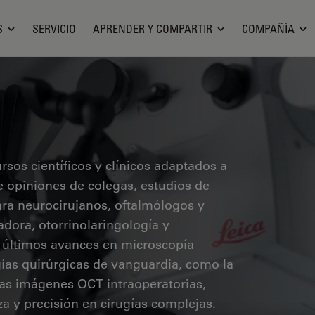
S
SERVICIO
APRENDER Y COMPARTIR
COMPAÑÍA
sos científicos y clínicos adaptados a
ye opiniones de colegas, estudios de
ara neurocirujanos, oftalmólogos y
radora, otorrinolaringología y
s últimos avances en microscopía
ías quirúrgicas de vanguardia, como la
 las imágenes OCT intraoperatorias,
a y precisión en cirugías complejas.