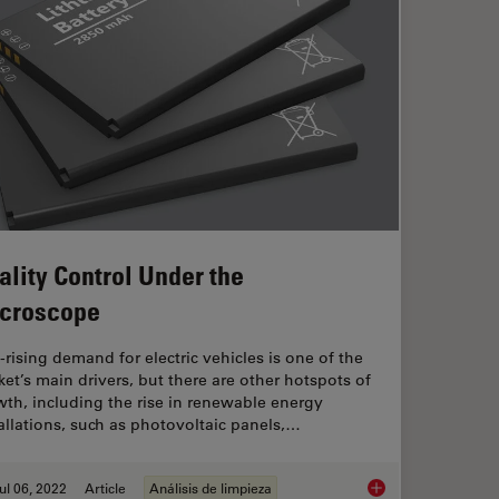
ality Control Under the
croscope
-rising demand for electric vehicles is one of the
et’s main drivers, but there are other hotspots of
th, including the rise in renewable energy
allations, such as photovoltaic panels,…
ul 06, 2022
Article
Análisis de limpieza
unting and Analysis
Quality Control Und