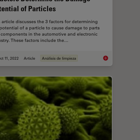
tential of Particles
 article discusses the 3 factors for determining
potential of a particle to cause damage to parts
 components in the automotive and electronic
stry. These factors include the…
ct 11, 2022
Article
Análisis de limpieza
s in the Automotive Industry for Electromobility
3 Factors Determine 