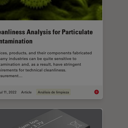
eanliness Analysis for Particulate
ntamination
ces, products, and their components fabricated
any industries can be quite sensitive to
amination and, as a result, have stringent
irements for technical cleanliness.
surement…
ul 11, 2022
Article
Análisis de limpieza
for a Cleanliness Analysis Solution
Cleanliness Analysis