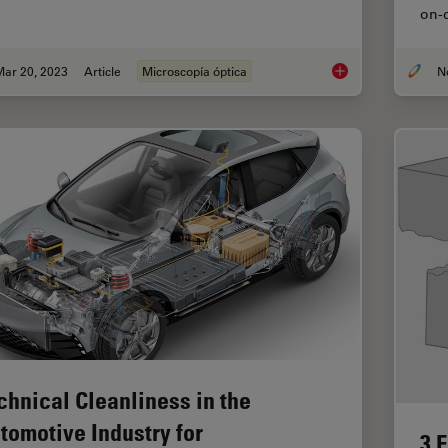
on-
Mar 20, 2023
Article
Microscopía óptica
Microscope Illuminati
chnical Cleanliness in the
tomotive Industry for
3 