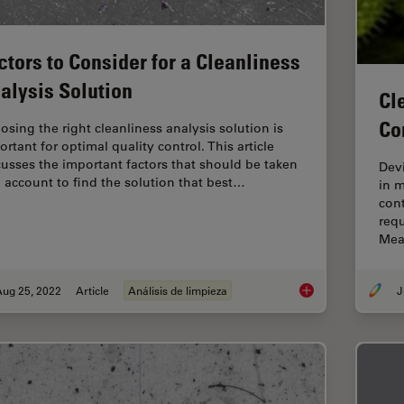
ctors to Consider for a Cleanliness
alysis Solution
Cl
Co
osing the right cleanliness analysis solution is
rtant for optimal quality control. This article
cusses the important factors that should be taken
Devi
o account to find the solution that best…
in m
cont
requ
Mea
Aug 25, 2022
Article
Análisis de limpieza
J
Factors to Consider 