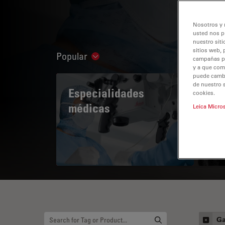
Nosotros y 
usted nos p
nuestro siti
sitios web, 
Popular
Show subnavigation
campañas pub
y a que com
puede cambia
de nuestro 
Especialidades
A 
cookies.
médicas
Leica Micro
Ga