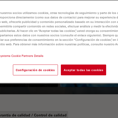
nuestros socios utilizamos cookies, otras tecnologías de seguimiento y parte de los
roporciona directamente (como sus datos de contacto) para mejorar su experiencia 
o web, ofrecerle publicidad y contenido personalizado basado en su interacción con e
permitirle compartir contenido en redes sociales, efectuar análisis y medir la efectivi
licitarias. Al hacer clic en “Aceptar todas las cookies”, usted otorga su consentimie
partamos estos datos con nuestros socios (consulte el enlace siguiente). Siempre qu
r sus preferencias de consentimiento en la sección “Configuración de cookies”, en la
sitio web. Para obtener más información sobre nuestras políticas, consulte nuestro A
Guide to OCT
How to Drape a
Surgical Microscop
systems Cookie Partners Details
Configuración de cookies
Aceptar todas las cookies
rantía de calidad / Control de calidad