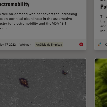
ectromobility
Po
s free on-demand webinar covers the increasing
This
us on technical cleanliness in the automotive
the 
ustry for electromobility and the VDA 19.1
and
sion.
indu
ov 17, 2022
Webinar
Análisis de limpieza
O
Technical Cleanlines