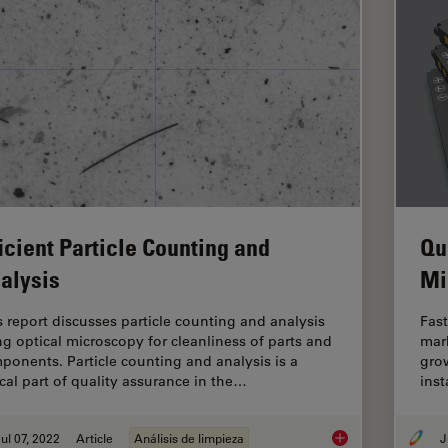
ficient Particle Counting and
Qu
alysis
Mi
s report discusses particle counting and analysis
Fast
ng optical microscopy for cleanliness of parts and
mark
ponents. Particle counting and analysis is a
grow
ical part of quality assurance in the…
inst
ul 07, 2022
Article
Análisis de limpieza
J
Efficient Particle Co