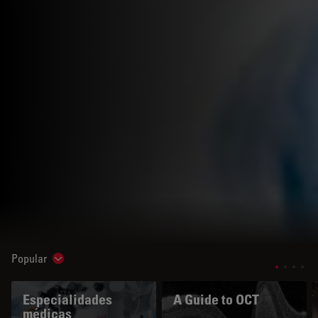
Popular
Show subnavigation
Especialidades
A Guide to OCT
médicas