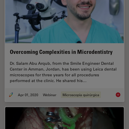
Overcoming Complexities in Microdentistry
Dr. Salam Abu Arqub, from the Smile Engineer Dental
Center in Amman, Jordan, has been using Leica dental
microscopes for three years for all procedures
performed at the clinic. He shared his…
Apr 01, 2020
Webinar
Microscopía quirúrgica
Overcom