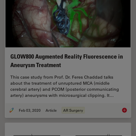
GLOW800 Augmented Reality Fluorescence in
Aneurysm Treatment
This case study from Prof. Dr. Feres Chaddad talks
about the treatment of unruptured MCA (middle
cerebral artery) and PCOM (posterior communicating
artery) aneurysms with microsurgical clipping. It…
Feb 03, 2020
Article
AR Surgery
GLOW800