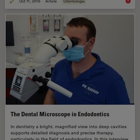
Oct 11, 2016
Article
Odontología
Success
The Dental Microscope in Endodontics
In dentistry a bright, magnified view into deep cavities
supports detailed diagnosis and precise therapy,
particularly in the field of endodontics. In this interview