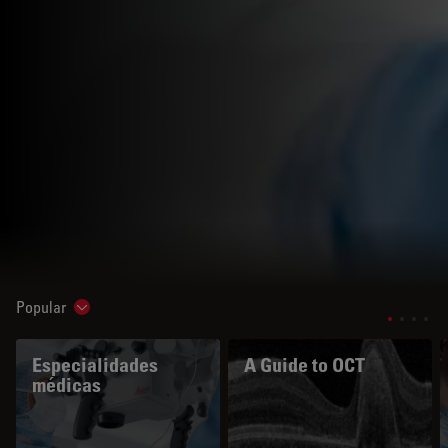
Popular
Show subnavigation
Especialidades
A Guide to OCT
médicas