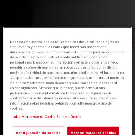
Nosotros y nuestros socios utilizamos cookies, otras tecnologías de
seguimiento y parte de los datos que usted nos proporciona
directamente (como sus datos de contacto) para mejorar su experiencia
de uso de nuestro sitio web, ofrecerle publicidad y contenido
personalizado basado en su interacción con este y otros sitios web,
permitirle compartir contenido en redes sociales, efectuar análisis y
medir la efectividad de nuestras campañas publicitarias. Al hacer clic en
“Aceptar todas las cookies”, usted otorga su consentimiento al respecto
y a que compartamos estos datos con nuestros socios (consulte el
enlace siguiente). Siempre que lo desee, puede cambiar sus
preferencias de consentimiento en la sección “Configuración de
cookies”, en la parte inferior de nuestro sitio web. Para obtener más
información sobre nuestras políticas, consulte nuestro Aviso de
cookies.
Leica Microsystems Cookie Partners Details
Configuración de cookies
Aceptar todas las cookies