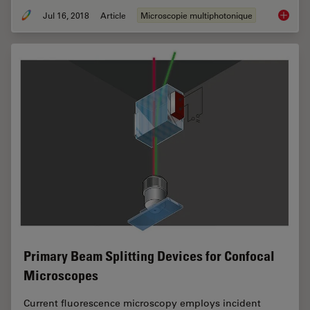
Jul 16, 2018
Article
Microscopie multiphotonique
Which S
Primary Beam Splitting Devices for Confocal
Microscopes
Current fluorescence microscopy employs incident