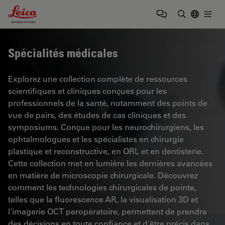
Leica Microsystems Logo
Togg
Saisir un t
Spécialités médicales
Explorez une collection complète de ressources
scientifiques et cliniques conçues pour les
professionnels de la santé, notamment des points de
vue de pairs, des études de cas cliniques et des
symposiums. Conçue pour les neurochirurgiens, les
ophtalmologues et les spécialistes en chirurgie
plastique et reconstructive, en ORL et en dentisterie.
Cette collection met en lumière les dernières avancées
en matière de microscopie chirurgicale. Découvrez
comment les technologies chirurgicales de pointe,
telles que la fluorescence AR, la visualisation 3D et
l'imagerie OCT peropératoire, permettent de prendre
des décisions en toute confiance et d'être précis dans