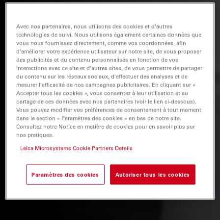
Avec nos partenaires, nous utilisons des cookies et d’autres
technologies de suivi. Nous utilisons également certaines données que
vous nous fournissez directement, comme vos coordonnées, afin
d’améliorer votre expérience utilisateur sur notre site, de vous proposer
des publicités et du contenu personnalisés en fonction de vos
interactions avec ce site et d’autres sites, de vous permettre de partager
du contenu sur les réseaux sociaux, d’effectuer des analyses et de
mesurer l’efficacité de nos campagnes publicitaires. En cliquant sur «
Accepter tous les cookies », vous consentez à leur utilisation et au
partage de ces données avec nos partenaires (voir le lien ci-dessous).
Vous pouvez modifier vos préférences de consentement à tout moment
dans la section « Paramètres des cookies » en bas de notre site.
Consultez notre Notice en matière de cookies pour en savoir plus sur
nos pratiques.
Leica Microsystems Cookie Partners Details
Paramètres des cookies
Autoriser tous les cookies