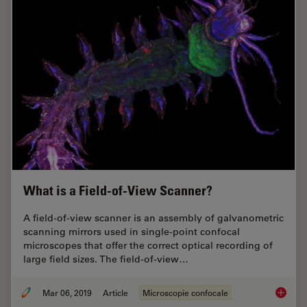
What is a Field-of-View Scanner?
A field-of-view scanner is an assembly of galvanometric
scanning mirrors used in single-point confocal
microscopes that offer the correct optical recording of
large field sizes. The field-of-view…
Mar 06, 2019
Article
Microscopie confocale
What is