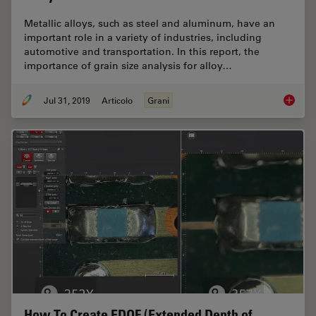
Metallic alloys, such as steel and aluminum, have an
important role in a variety of industries, including
automotive and transportation. In this report, the
importance of grain size analysis for alloy…
Jul 31, 2019
Articolo
Grani
How to A
How To Create EDOF (Extended Depth of