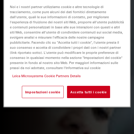
Noi e i nostri partner utilizziamo cookie e altre tecnologie di
tracciamento, come pure alcuni dei dati fornitici direttamente
dall'utente, quali le sue informazioni di contatto, per migliorare
l'esperienza di fruizione dei nostri siti Web, proporre all'utente pubblicità
e contenuti personalizzati in base alle sue interazioni con questi e altri
siti Web, consentire all'utente di condividere contenuti sui social media,
svolgere analisi e misurare l'efficacia delle nostre campagne
pubblicitarie. Facendo clic su "Accetta tutti i cookie", l'utente presta il
suo consenso e accetta di condividere i propri dati con i nostri partner
(link riportato sotto). L'utente può modificare le proprie preferenze di
consenso in qualsiasi momento nella sezione "Impostazioni dei cookie"
presente in fondo al nostro sito Web. Per maggiori informazioni sulle
prassi da noi adottate, consultare l'Informativa sui cookie
Leica Microsystems Cookie Partners Details
Impostazioni cookie
Accetta tutti i cookie