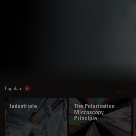
Popolare
Show subnavigation
Industriale
The Polarization
Microscopy
Principle