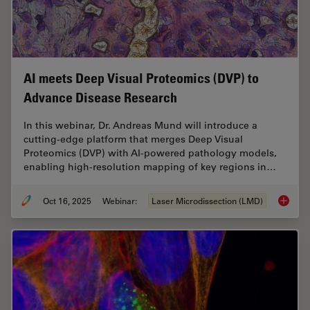
AI meets Deep Visual Proteomics (DVP) to
Advance Disease Research
In this webinar, Dr. Andreas Mund will introduce a
cutting-edge platform that merges Deep Visual
Proteomics (DVP) with AI-powered pathology models,
enabling high-resolution mapping of key regions in…
Oct 16, 2025
Webinar:
Laser Microdissection (LMD)
AI meet