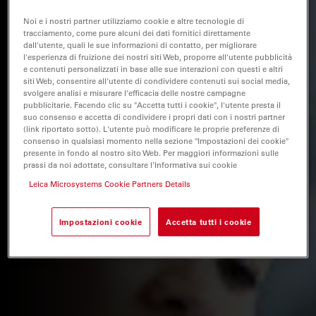
Noi e i nostri partner utilizziamo cookie e altre tecnologie di
tracciamento, come pure alcuni dei dati fornitici direttamente
dall'utente, quali le sue informazioni di contatto, per migliorare
l'esperienza di fruizione dei nostri siti Web, proporre all'utente pubblicità
e contenuti personalizzati in base alle sue interazioni con questi e altri
siti Web, consentire all'utente di condividere contenuti sui social media,
svolgere analisi e misurare l'efficacia delle nostre campagne
pubblicitarie. Facendo clic su "Accetta tutti i cookie", l'utente presta il
suo consenso e accetta di condividere i propri dati con i nostri partner
(link riportato sotto). L'utente può modificare le proprie preferenze di
consenso in qualsiasi momento nella sezione "Impostazioni dei cookie"
presente in fondo al nostro sito Web. Per maggiori informazioni sulle
prassi da noi adottate, consultare l'Informativa sui cookie
Leica Microsystems Cookie Partners Details
Impostazioni cookie
Accetta tutti i cookie