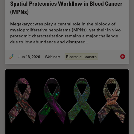
Spatial Proteomics Workflow in Blood Cancer
(MPNs)
Megakaryocytes play a central role in the biology of
myeloproliferative neoplasms (MPNs), yet their in vivo
proteomic characterization remains a major challenge
due to low abundance and disrupted…
Jun 18, 2026
Webinar:
Ricerca sul cancro
Spatial