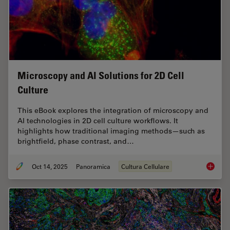
Microscopy and AI Solutions for 2D Cell
Culture
This eBook explores the integration of microscopy and
AI technologies in 2D cell culture workflows. It
highlights how traditional imaging methods—such as
brightfield, phase contrast, and…
Oct 14, 2025
Panoramica
Cultura Cellulare
Microsco