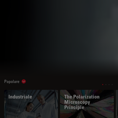
Popolare
Show subnavigation
Industriale
The Polarization
Microscopy
Principle