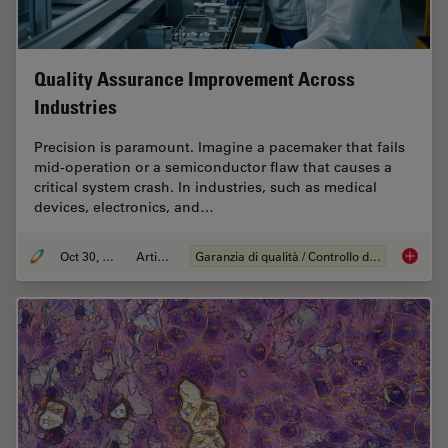
Quality Assurance Improvement Across
Industries
Precision is paramount. Imagine a pacemaker that fails
mid-operation or a semiconductor flaw that causes a
critical system crash. In industries, such as medical
devices, electronics, and…
Oct 30, 2025
Articolo
Garanzia di qualità / Controllo di qualità
Quality