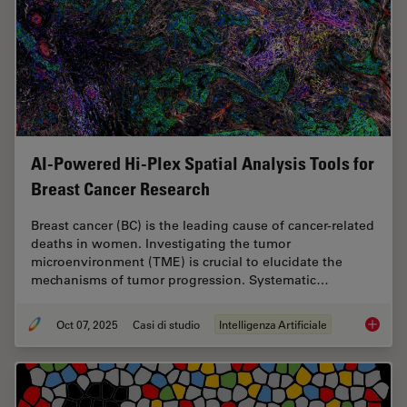
AI-Powered Hi-Plex Spatial Analysis Tools for
Breast Cancer Research
Breast cancer (BC) is the leading cause of cancer-related
deaths in women. Investigating the tumor
microenvironment (TME) is crucial to elucidate the
mechanisms of tumor progression. Systematic…
Oct 07, 2025
Casi di studio
Intelligenza Artificiale
AI-Powe