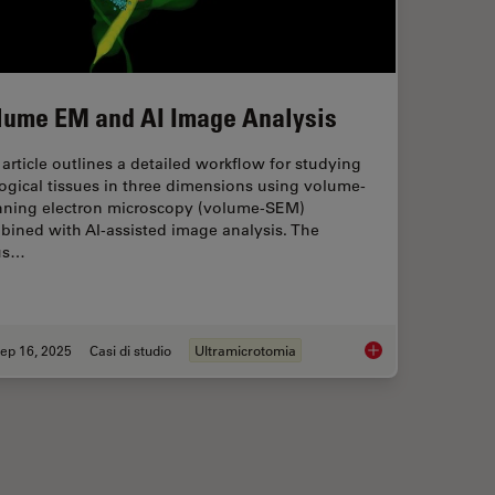
lume EM and AI Image Analysis
article outlines a detailed workflow for studying
ogical tissues in three dimensions using volume-
nning electron microscopy (volume-SEM)
bined with AI-assisted image analysis. The
us…
ep 16, 2025
Casi di studio
Ultramicrotomia
 with Laser Microdissection
Volume EM and AI Im