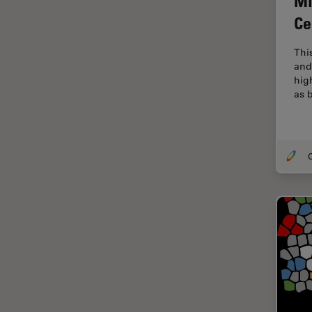
Mi
F-Tecnica
Ce
FLIM (Fluorescence Lifetime
Imaging Microscopy)
Thi
Fluorescenza
and
hig
Fluorocromo
as 
FluoSync
FRAP
Fresatura a fascio ionico
O
FRET
Funzionalità STELLANTIS
Garanzia di qualità / Controllo
di qualità
Ginecologia e Urologia
Grani