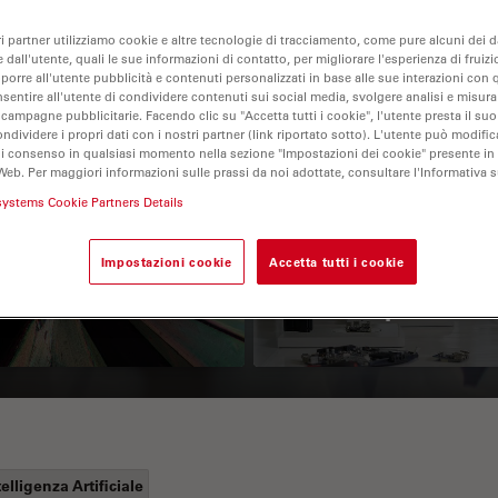
ri partner utilizziamo cookie e altre tecnologie di tracciamento, come pure alcuni dei da
 dall'utente, quali le sue informazioni di contatto, per migliorare l'esperienza di fruizi
oporre all'utente pubblicità e contenuti personalizzati in base alle sue interazioni con q
nsentire all'utente di condividere contenuti sui social media, svolgere analisi e misurar
 campagne pubblicitarie. Facendo clic su "Accetta tutti i cookie", l'utente presta il s
ondividere i propri dati con i nostri partner (link riportato sotto). L'utente può modific
di consenso in qualsiasi momento nella sezione "Impostazioni dei cookie" presente in
Web. Per maggiori informazioni sulle prassi da noi adottate, consultare l'Informativa 
 Polarization
Key Factors to
systems Cookie Partners Details
croscopy Principle
Consider When
Impostazioni cookie
Accetta tutti i cookie
Selecting a Stereo
Microscope
telligenza Artificiale