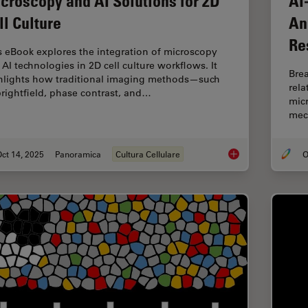
croscopy and AI Solutions for 2D
AI
ll Culture
An
Re
s eBook explores the integration of microscopy
 AI technologies in 2D cell culture workflows. It
Brea
hlights how traditional imaging methods—such
rel
brightfield, phase contrast, and…
micr
mec
ct 14, 2025
Panoramica
Cultura Cellulare
O
Microscopy and AI So