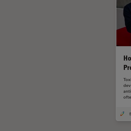
Inverted Microscopy
La ricerca Life Sciences
Laser Induced Breakdown
Spectroscopy (LIBS)
Laser Microdissection (LMD)
Lente dell’obiettivo
Ho
Limite di diffrazione
Pr
Malattie neurodegenerative
Tox
Metallografia
dev
ant
Microchirurgia
oft
Microelttronica
Microscopi a contrasto di fase
Microscopi Automatici