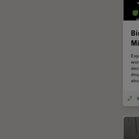
HyD
Imaging e analisi tissutale
avanzata
Imaging in 3D
Bi
Imaging in vivo dell'intero
Mi
organismo
Imaging Microhub
Exp
wor
Imaging per live cell
dec
dru
Imaging Quantitativo
abu
Immunofluorescenza
Imperial Imaging Hub
Industria dell'elettronica e dei
semiconduttori
Industria metallurgica
Intelligenza Artificiale