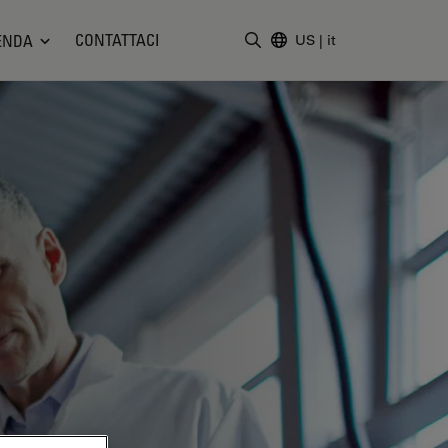
CONTATTACI
ENDA
US
|
it
Inserire il termine di ricerc