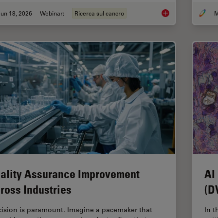
un 18, 2026
Webinar:
Ricerca sul cancro
M
Spatial Proteomics 
ality Assurance Improvement
AI
ross Industries
(D
cision is paramount. Imagine a pacemaker that
In t