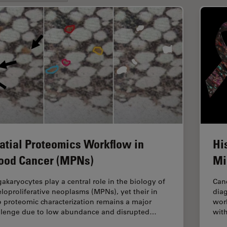
atial Proteomics Workflow in
Hi
ood Cancer (MPNs)
Mi
akaryocytes play a central role in the biology of
Canc
loproliferative neoplasms (MPNs), yet their in
diag
o proteomic characterization remains a major
worl
llenge due to low abundance and disrupted…
with