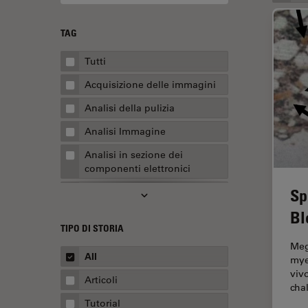
TAG
Tutti
Acquisizione delle immagini
Analisi della pulizia
Analisi Immagine
Analisi in sezione dei
componenti elettronici
Sp
Analisi multiplex spaziale
Bl
Anatomia patologica
TIPO DI STORIA
Apertura Numerica
Meg
All
mye
AR Surgery
viv
Articoli
Assemblaggio
cha
Tutorial