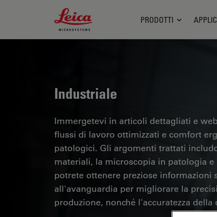
Leica Microsystems Logo
PRODOTTI
APPLIC
Industriale
Immergetevi in articoli dettagliati e webi
flussi di lavoro ottimizzati e comfort er
patologici. Gli argomenti trattati includo
materiali, la microscopia in patologia e m
potrete ottenere preziose informazioni su
all'avanguardia per migliorare la precisi
produzione, nonché l'accuratezza della d