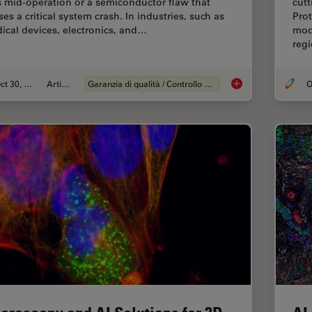
ls mid-operation or a semiconductor flaw that
cut
es a critical system crash. In industries, such as
Pro
ical devices, electronics, and…
mod
reg
Oct 30, 2025
Articolo
Garanzia di qualità / Controllo di qualità
Quality Assurance I