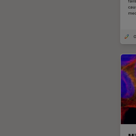
fai
Coherent Raman Scattering
caus
(CRS)
med
Colorazione
Conservazione dei beni
artistici
Contrast Methods in Light
Microscopy
Cryo SEM
Cultura Cellulare
Didattica
Dissezione
Drosophila Research
EMBL Imaging Centre
Ergonomia