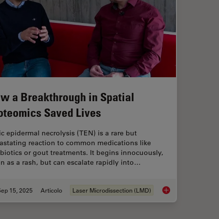
w a Breakthrough in Spatial
oteomics Saved Lives
ic epidermal necrolysis (TEN) is a rare but
astating reaction to common medications like
ibiotics or gout treatments. It begins innocuously,
en as a rash, but can escalate rapidly into…
Sep 15, 2025
Articolo
Laser Microdissection (LMD)
How a Breakthrough 