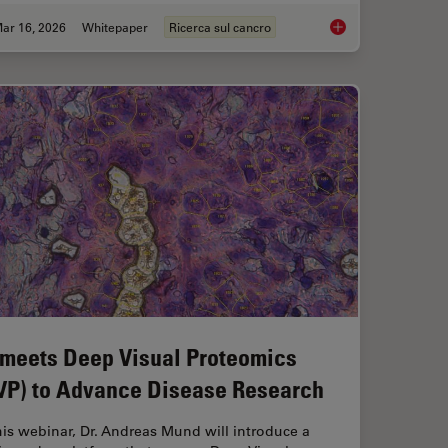
ar 16, 2026
Whitepaper
Ricerca sul cancro
Workflow in Blood Cancer (MPNs)
History, Developmen
 meets Deep Visual Proteomics
VP) to Advance Disease Research
his webinar, Dr. Andreas Mund will introduce a