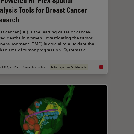
-Powered Hi-Plex Spatial
alysis Tools for Breast Cancer
search
st cancer (BC) is the leading cause of cancer-
ated deaths in women. Investigating the tumor
oenvironment (TME) is crucial to elucidate the
hanisms of tumor progression. Systematic…
ct 07, 2025
Casi di studio
Intelligenza Artificiale
lutions for 2D Cell Culture
AI-Powered Hi-Plex S