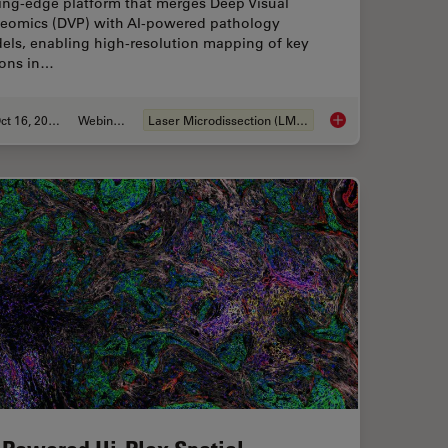
ting-edge platform that merges Deep Visual
teomics (DVP) with AI-powered pathology
els, enabling high-resolution mapping of key
ions in…
Oct 16, 2025
Webinar:
Laser Microdissection (LMD)
mprovement Across Industries
AI meets Deep Visua