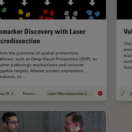
omarker Discovery with Laser
Vo
crodissection
The 
biol
lore the potential of spatial proteomics
sca
kflows, such as Deep Visual Proteomics (DVP), to
com
ipher pathology mechanisms and uncover
foc
ggable targets. Altered protein expression,
ndance, or…
Sep 25, 2025
Panoramica
Laser Microdissection (LMD)
S
Biomarker Discovery