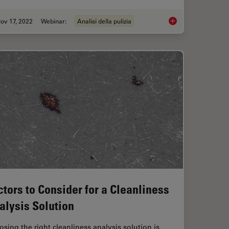
ov 17, 2022
Webinar:
Analisi della pulizia
nd Why Sustainable Solutions are Important
Technical Cleanliness
ctors to Consider for a Cleanliness
alysis Solution
sing the right cleanliness analysis solution is