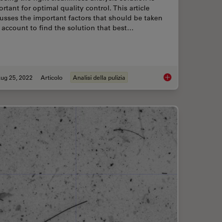
rtant for optimal quality control. This article
usses the important factors that should be taken
 account to find the solution that best…
ug 25, 2022
Articolo
Analisi della pulizia
the Damage Potential of Particles
Factors to Consider f