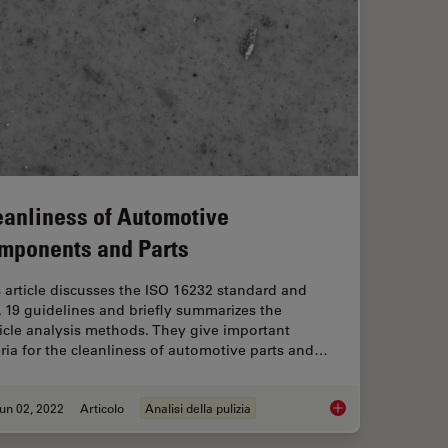
eanliness of Automotive
mponents and Parts
 article discusses the ISO 16232 standard and
 19 guidelines and briefly summarizes the
icle analysis methods. They give important
eria for the cleanliness of automotive parts and…
un 02, 2022
Articolo
Analisi della pulizia
er the Microscope
Cleanliness of Auto