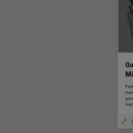
HyD
Imaging e analisi tissutale
avanzata
Imaging in 3D
Imaging in vivo dell'intero
organismo
Imaging Microhub
Qu
Imaging per live cell
Mi
Imaging Quantitativo
Immunofluorescenza
Fas
mar
Imperial Imaging Hub
gro
Industria dell'elettronica e dei
ins
semiconduttori
Industria metallurgica
J
Intelligenza Artificiale