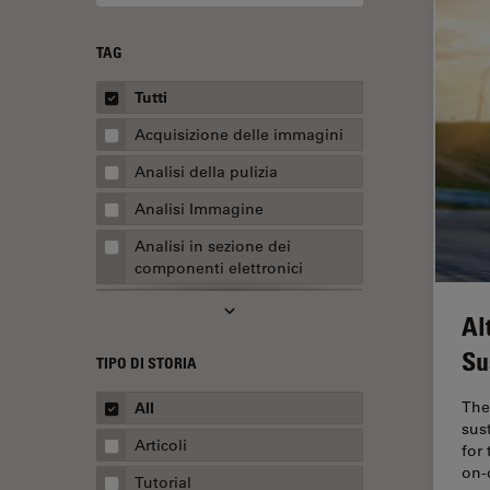
TAG
Tutti
Acquisizione delle immagini
Analisi della pulizia
Analisi Immagine
Analisi in sezione dei
componenti elettronici
Analisi multiplex spaziale
Al
Anatomia patologica
Su
TIPO DI STORIA
Apertura Numerica
The
All
AR Surgery
sus
Articoli
for
Assemblaggio
on-
Tutorial