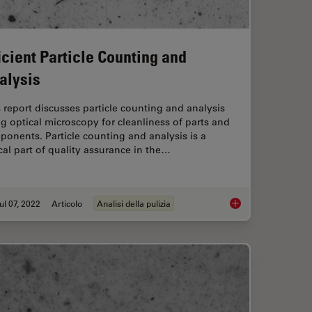
ficient Particle Counting and
alysis
 report discusses particle counting and analysis
g optical microscopy for cleanliness of parts and
onents. Particle counting and analysis is a
ical part of quality assurance in the…
ul 07, 2022
Articolo
Analisi della pulizia
 for Particulate Contamination
Efficient Particle Co