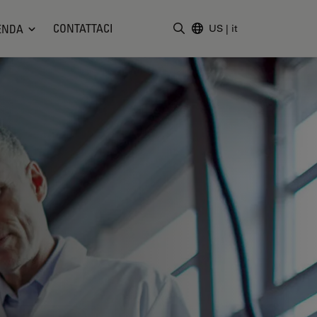
CONTATTACI
ENDA
US
|
it
Inserire il termine di ricerc