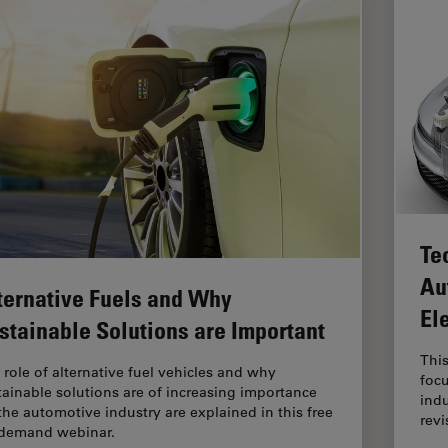
Te
Au
ternative Fuels and Why
El
stainable Solutions are Important
Thi
 role of alternative fuel vehicles and why
focu
tainable solutions are of increasing importance
indu
 the automotive industry are explained in this free
revi
demand webinar.