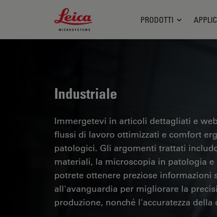
Leica Microsystems Logo
PRODOTTI
APPLIC
Industriale
Immergetevi in articoli dettagliati e webi
flussi di lavoro ottimizzati e comfort er
patologici. Gli argomenti trattati includo
materiali, la microscopia in patologia e m
potrete ottenere preziose informazioni su
all'avanguardia per migliorare la precisi
produzione, nonché l'accuratezza della d