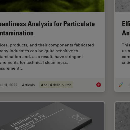
eanliness Analysis for Particulate
Ef
ntamination
An
ices, products, and their components fabricated
This
many industries can be quite sensitive to
usin
tamination and, as a result, have stringent
comp
uirements for technical cleanliness.
crit
asurement…
ul 11, 2022
Articolo
Analisi della pulizia
J
Cleanliness Analysis