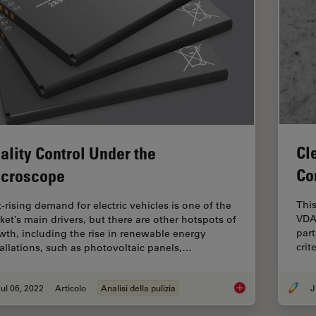
Cl
ality Control Under the
Co
croscope
This
t-rising demand for electric vehicles is one of the
VDA
ket’s main drivers, but there are other hotspots of
part
wth, including the rise in renewable energy
crit
tallations, such as photovoltaic panels,…
ul 06, 2022
Articolo
Analisi della pulizia
J
Quality Control Und