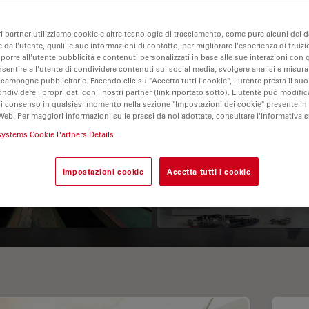
ri partner utilizziamo cookie e altre tecnologie di tracciamento, come pure alcuni dei da
 dall'utente, quali le sue informazioni di contatto, per migliorare l'esperienza di fruizi
oporre all'utente pubblicità e contenuti personalizzati in base alle sue interazioni con q
nsentire all'utente di condividere contenuti sui social media, svolgere analisi e misurar
 campagne pubblicitarie. Facendo clic su "Accetta tutti i cookie", l'utente presta il s
ondividere i propri dati con i nostri partner (link riportato sotto). L'utente può modific
di consenso in qualsiasi momento nella sezione "Impostazioni dei cookie" presente in
Web. Per maggiori informazioni sulle prassi da noi adottate, consultare l'Informativa 
 Polarization
Key Factors to
systems Cookie Partners Details
croscopy Principle
Consider When
Selecting a Stereo
Impostazioni cookie
Accetta tutti i cookie
Microscope