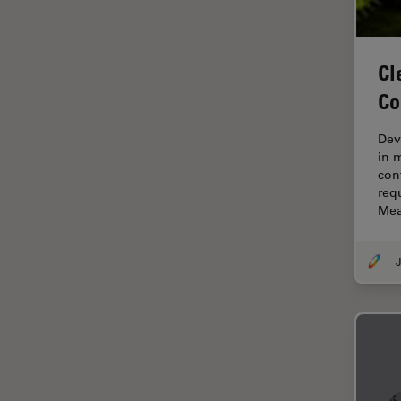
F-Tecnica
FLIM (Fluorescence Lifetime
Imaging Microscopy)
Cl
Fluorescenza
Co
Fluorocromo
Dev
FluoSync
in 
FRAP
con
req
Fresatura a fascio ionico
Me
FRET
Funzionalità STELLANTIS
J
Garanzia di qualità / Controllo
di qualità
Ginecologia e Urologia
Grani