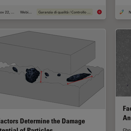
Nov 22, 2022
Webinar:
Garanzia di qualità / Controllo di qualità
N
Alternative Fuels a
Fa
An
Factors Determine the Damage
tential of Particles
Choo