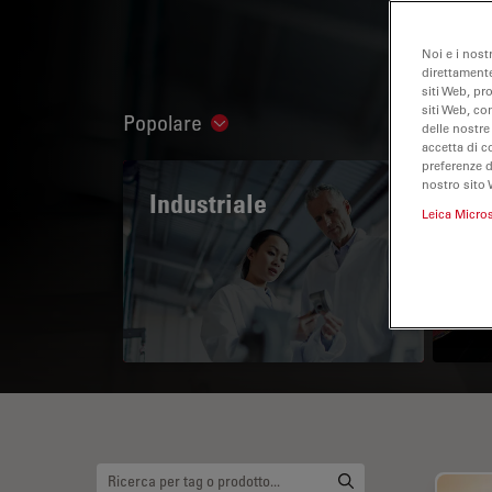
Noi e i nost
direttamente
siti Web, pr
siti Web, co
Popolare
Show subnavigation
delle nostre
accetta di c
preferenze 
nostro sito 
Industriale
The
Leica Micro
Mi