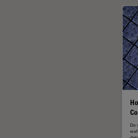
Inverted Microscopy
La ricerca Life Sciences
Laser Induced Breakdown
Spectroscopy (LIBS)
Laser Microdissection (LMD)
Lente dell’obiettivo
Limite di diffrazione
Malattie neurodegenerative
Metallografia
Microchirurgia
Ho
Microelttronica
Co
Microscopi a contrasto di fase
Do 
Microscopi Automatici
waf
det