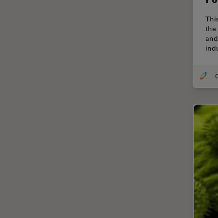
Coherent Raman Scattering
(CRS)
Thi
the
Colorazione
and
ind
Conservazione dei beni
artistici
Contrast Methods in Light
O
Microscopy
Cryo SEM
Cultura Cellulare
Didattica
Dissezione
Drosophila Research
EMBL Imaging Centre
Ergonomia