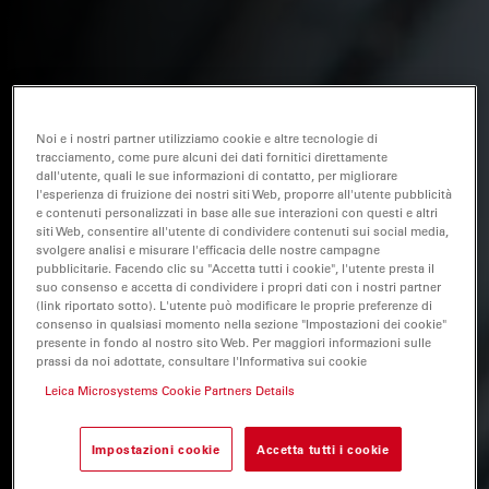
Noi e i nostri partner utilizziamo cookie e altre tecnologie di
tracciamento, come pure alcuni dei dati fornitici direttamente
dall'utente, quali le sue informazioni di contatto, per migliorare
l'esperienza di fruizione dei nostri siti Web, proporre all'utente pubblicità
e contenuti personalizzati in base alle sue interazioni con questi e altri
siti Web, consentire all'utente di condividere contenuti sui social media,
svolgere analisi e misurare l'efficacia delle nostre campagne
pubblicitarie. Facendo clic su "Accetta tutti i cookie", l'utente presta il
suo consenso e accetta di condividere i propri dati con i nostri partner
(link riportato sotto). L'utente può modificare le proprie preferenze di
consenso in qualsiasi momento nella sezione "Impostazioni dei cookie"
presente in fondo al nostro sito Web. Per maggiori informazioni sulle
prassi da noi adottate, consultare l'Informativa sui cookie
Leica Microsystems Cookie Partners Details
Impostazioni cookie
Accetta tutti i cookie