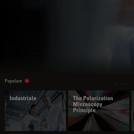
Popolare
Show subnavigation
Industriale
The Polarization
Microscopy
Principle