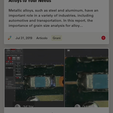
Alloys to Your Needs
Metallic alloys, such as steel and aluminum, have an
important role in a variety of industries, including
automotive and transportation. In this report, the
importance of grain size analysis for alloy…
Jul 31, 2019
Articolo
Grani
How to A