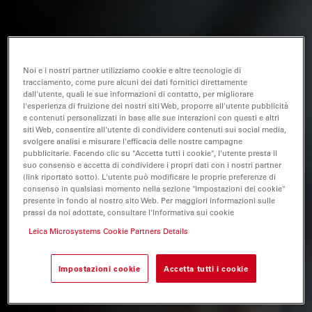
Noi e i nostri partner utilizziamo cookie e altre tecnologie di
tracciamento, come pure alcuni dei dati fornitici direttamente
dall'utente, quali le sue informazioni di contatto, per migliorare
l'esperienza di fruizione dei nostri siti Web, proporre all'utente pubblicità
e contenuti personalizzati in base alle sue interazioni con questi e altri
siti Web, consentire all'utente di condividere contenuti sui social media,
svolgere analisi e misurare l'efficacia delle nostre campagne
pubblicitarie. Facendo clic su "Accetta tutti i cookie", l'utente presta il
suo consenso e accetta di condividere i propri dati con i nostri partner
(link riportato sotto). L'utente può modificare le proprie preferenze di
consenso in qualsiasi momento nella sezione "Impostazioni dei cookie"
presente in fondo al nostro sito Web. Per maggiori informazioni sulle
prassi da noi adottate, consultare l'Informativa sui cookie
Leica Microsystems Cookie Partners Details
Impostazioni cookie
Accetta tutti i cookie