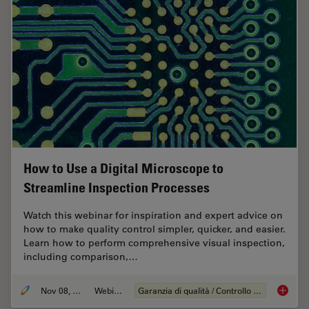
How to Use a Digital Microscope to
Streamline Inspection Processes
Watch this webinar for inspiration and expert advice on
how to make quality control simpler, quicker, and easier.
Learn how to perform comprehensive visual inspection,
including comparison,…
Nov 08, 2021
Webinar:
Garanzia di qualità / Controllo di qualità
How to 