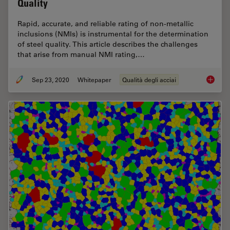
Quality
Rapid, accurate, and reliable rating of non-metallic
inclusions (NMIs) is instrumental for the determination
of steel quality. This article describes the challenges
that arise from manual NMI rating,…
Sep 23, 2020
Whitepaper
Qualità degli acciai
Challen