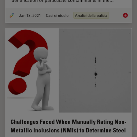
identification of particulate contaminants in the…
Jan 18, 2021
Casi di studio
Analisi della pulizia
Keeping
Challenges Faced When Manually Rating Non-
Metallic Inclusions (NMIs) to Determine Steel