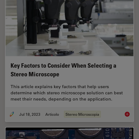
Key Factors to Consider When Selecting a
Stereo Microscope
This article explains key factors that help users
determine which stereo microscope solution can best
meet their needs, depending on the application.
Jul 18, 2023
Articolo
Stereo Microscopia
Key Fac