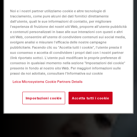
Noi e i nostri partner utilizziamo cookie e altre tecnologie di
tracciamento, come pure alcuni dei dati fornitici direttamente
dall'utente, quali le sue informazioni di contatto, per migliorare
l'esperienza di fruizione dei nostri siti Web, proporre all'utente pubblicità
e contenuti personalizzati in base alle sue interazioni con questi e altri
siti Web, consentire all'utente di condividere contenuti sui social media,
svolgere analisi e misurare l'efficacia delle nostre campagne
pubblicitarie. Facendo clic su "Accetta tutti i cookie", l'utente presta il
suo consenso e accetta di condividere i propri dati con i nostri partner
(link riportato sotto). L'utente può modificare le proprie preferenze di
consenso in qualsiasi momento nella sezione "Impostazioni dei cookie"
presente in fondo al nostro sito Web. Per maggiori informazioni sulle
prassi da noi adottate, consultare l'Informativa sui cookie
Leica Microsystems Cookie Partners Details
Impostazioni cookie
Accetta tutti i cookie