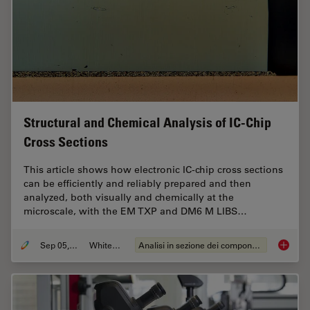
Structural and Chemical Analysis of IC-Chip
Cross Sections
This article shows how electronic IC-chip cross sections
can be efficiently and reliably prepared and then
analyzed, both visually and chemically at the
microscale, with the EM TXP and DM6 M LIBS…
Sep 05, 2023
Whitepaper
Analisi in sezione dei componenti elettronici
Structu