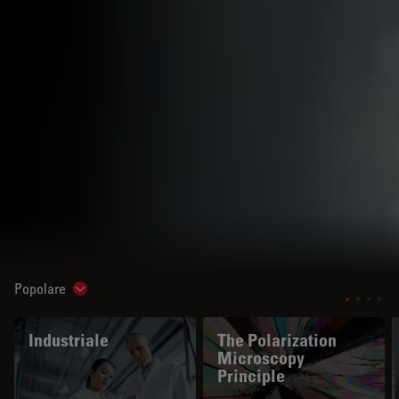
Popolare
Show subnavigation
Industriale
The Polarization
Microscopy
Principle