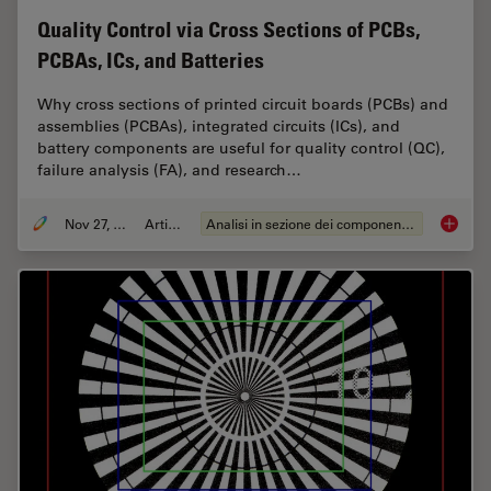
Quality Control via Cross Sections of PCBs,
PCBAs, ICs, and Batteries
Why cross sections of printed circuit boards (PCBs) and
assemblies (PCBAs), integrated circuits (ICs), and
battery components are useful for quality control (QC),
failure analysis (FA), and research…
Nov 27, 2023
Articolo
Analisi in sezione dei componenti elettronici
Quality 