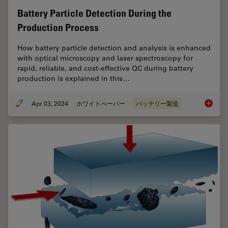
Battery Particle Detection During the
Production Process
How battery particle detection and analysis is enhanced
with optical microscopy and laser spectroscopy for
rapid, reliable, and cost-effective QC during battery
production is explained in this…
Apr 03, 2024
ホワイトぺーパー
バッテリー製造
Battery