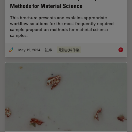
Methods for Material Science
This brochure presents and explains appropriate
workflow solutions for the most frequently required
sample preparation methods for material science
samples.
May 19, 2024
記事
電顕試料作製
Workflo