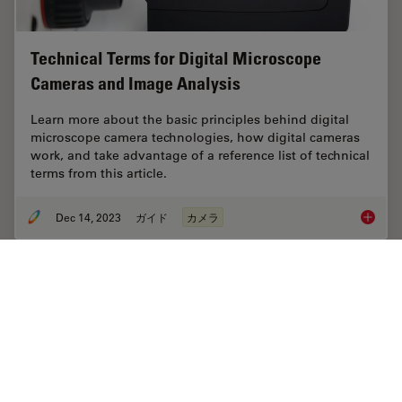
Technical Terms for Digital Microscope
Cameras and Image Analysis
Learn more about the basic principles behind digital
microscope camera technologies, how digital cameras
work, and take advantage of a reference list of technical
terms from this article.
Dec 14, 2023
ガイド
カメラ
Technic