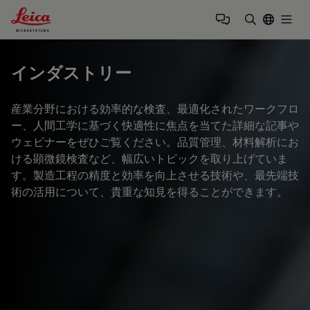
Leica Microsystems Logo
Togg
検索用語を
インダストリー
産業分野における効率的な検査、最適化されたワークフロ
ー、人間工学に基づく快適性に焦点を当てた詳細な記事や
ウェビナーをぜひご覧ください。品質管理、材料解析にお
ける顕微鏡検査など、幅広いトピックを取り上げていま
す。製造工程の精度と効率を向上させる技術や、最先端技
術の活用について、貴重な知見を得ることができます。