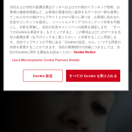
当社および当社の提携企業はクッキーおよびその他のトラッキング技術、お
客様の連絡先情報など、お客様が直接当社に提供するデータの一部を使用し
てこれらやその他のウェブサイトとのやり取りに基づき、お客様に合わせた
広告やコンテンツを提供し、ソーシャルメディアでのコンテンツ共有を可能
にし、分析を実施し、当社の広告キャンペーンの効果を測定します。「すべ
てのCookieを承認する」をクリックすると、この事項およびこのデータを当
社の提携企業（以下のリンクをご覧ください）と共有することに同意しま
す。当社ウェブサイトの下部にある「Cookieの設定」から、いつでも同意の
内容を変更することができます。当社の業務慣行の詳細につきましては、当
社のCookieに関する通知をお読みください
Cookie Notice
Leica Microsystems Cookie Partners Details
Cookie 設定
すべての Cookie を受け入れる