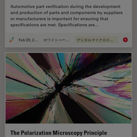
Automotive part verification during the development
and production of parts and components by suppliers
or manufacturers is important for ensuring that
specifications are met. Specifications are…
Feb 20, 2025
ホワイトぺーパー
デジタルマイクロスコープ
Automot
The Polarization Microscopy Principle