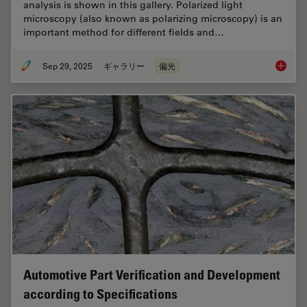
analysis is shown in this gallery. Polarized light
microscopy (also known as polarizing microscopy) is an
important method for different fields and…
Sep 29, 2025
ギャラリー
偏光
Polariz
Automotive Part Verification and Development
according to Specifications