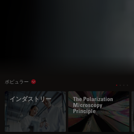
ポピュラー
Show subnavigation
インダストリー
The Polarization
Microscopy
Principle