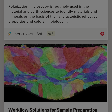
Polarization microscopy is routinely used in the
material and earth sciences to identify materials and
minerals on the basis of their characteristic refractive
properties and colors. In biology,…
Oct 31, 2024
記事
偏光
The Pola
Workflow Solutions for Sample Preparation