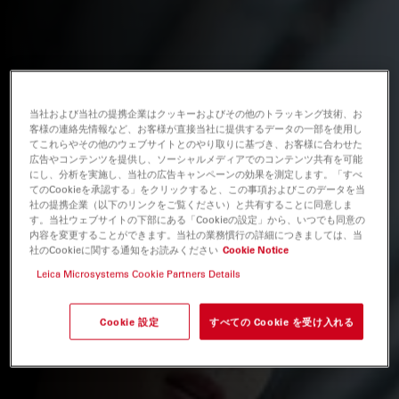
当社および当社の提携企業はクッキーおよびその他のトラッキング技術、お
客様の連絡先情報など、お客様が直接当社に提供するデータの一部を使用し
てこれらやその他のウェブサイトとのやり取りに基づき、お客様に合わせた
広告やコンテンツを提供し、ソーシャルメディアでのコンテンツ共有を可能
にし、分析を実施し、当社の広告キャンペーンの効果を測定します。「すべ
てのCookieを承認する」をクリックすると、この事項およびこのデータを当
社の提携企業（以下のリンクをご覧ください）と共有することに同意しま
す。当社ウェブサイトの下部にある「Cookieの設定」から、いつでも同意の
内容を変更することができます。当社の業務慣行の詳細につきましては、当
社のCookieに関する通知をお読みください
Cookie Notice
Leica Microsystems Cookie Partners Details
Cookie 設定
すべての Cookie を受け入れる