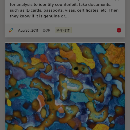
for analysis to identify counterfeit, fake documents,
such as ID cards, passports, visas, certificates, etc. Then
they know if it is genuine or…
Aug 30, 2011
記事
科学捜査
Is that