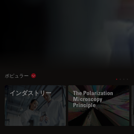
ポピュラー
Show subnavigation
インダストリー
The Polarization
Microscopy
Principle