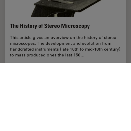
The History of Stereo Microscopy
This article gives an overview on the history of stereo
microscopes. The development and evolution from
handcrafted instruments (late 16th to mid-18th century)
to mass produced ones the last 150…
Jan 11, 2007
記事
歴史
The His
Previous
Home
学びと共有
Science Lab
インダストリー