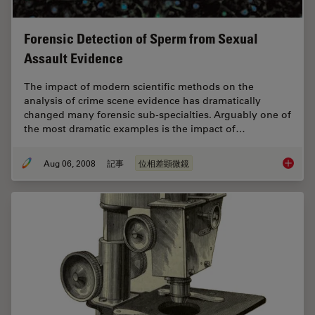
Forensic Detection of Sperm from Sexual
Assault Evidence
The impact of modern scientific methods on the
analysis of crime scene evidence has dramatically
changed many forensic sub-specialties. Arguably one of
the most dramatic examples is the impact of…
Aug 06, 2008
記事
位相差顕微鏡
Forensi