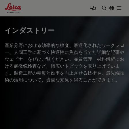
Leica Microsystems Logo
Togg
検索用語を
インダストリー
産業分野における効率的な検査、最適化されたワークフロ
ー、人間工学に基づく快適性に焦点を当てた詳細な記事や
ウェビナーをぜひご覧ください。品質管理、材料解析にお
ける顕微鏡検査など、幅広いトピックを取り上げていま
す。製造工程の精度と効率を向上させる技術や、最先端技
術の活用について、貴重な知見を得ることができます。