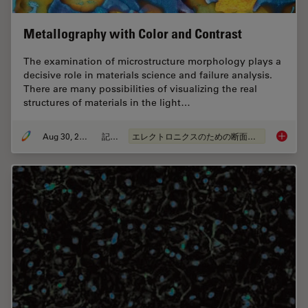
Metallography with Color and Contrast
The examination of microstructure morphology plays a
decisive role in materials science and failure analysis.
There are many possibilities of visualizing the real
structures of materials in the light…
Aug 30, 2011
記事
エレクトロニクスのための断面解析
Metallo