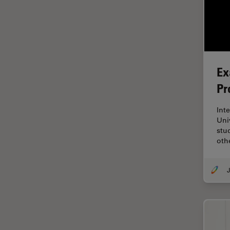
ゼブラフィッシュの研究
デジタルマイクロスコープ
バイオファーマ
バッテリー製造
Ex
プリント基板（PCB）
Pr
ボストン・イノベーション・ハ
ブ
Int
マイクロエレクトロニクス
Uni
stu
マイクロサージェリー
oth
マイクロハブ・イメージング
メディカル
J
モデル生物
ライトシート顕微鏡
ライフサイエンス