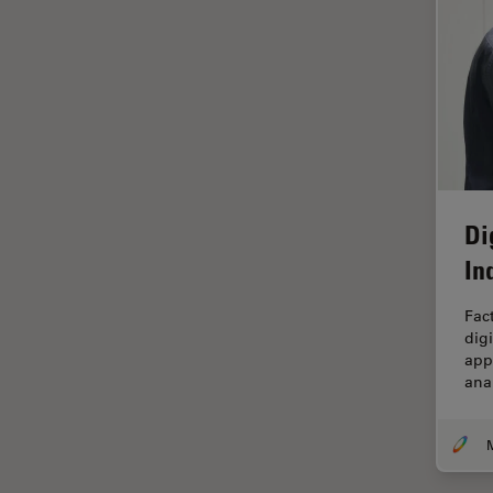
ライブセルイメージング
ラベルフリー
レーザーマイクロダイセクショ
ン（LMD）
レーザー誘起ブレークダウン分
光法(LIBS)
ワイドフィールド顕微鏡
Di
人工知能
In
位相差顕微鏡
Fac
偏光
dig
appl
光コヒーレンス トモグラフィ
ana
（OCT）
光学系
光学顕微鏡