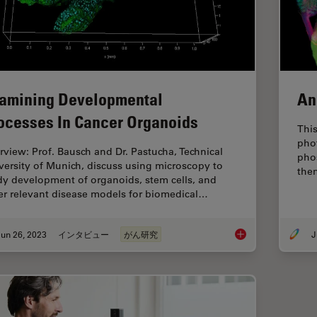
amining Developmental
An
ocesses In Cancer Organoids
This
pho
erview: Prof. Bausch and Dr. Pastucha, Technical
pho
versity of Munich, discuss using microscopy to
the
dy development of organoids, stem cells, and
er relevant disease models for biomedical…
un 26, 2023
インタビュー
がん研究
J
Examining Developm