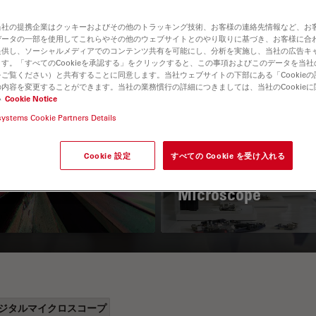
当社の提携企業はクッキーおよびその他のトラッキング技術、お客様の連絡先情報など、お
データの一部を使用してこれらやその他のウェブサイトとのやり取りに基づき、お客様に合
提供し、ソーシャルメディアでのコンテンツ共有を可能にし、分析を実施し、当社の広告キ
す。「すべてのCookieを承認する」をクリックすると、この事項およびこのデータを当
ご覧ください）と共有することに同意します。当社ウェブサイトの下部にある「Cookie
内容を変更することができます。当社の業務慣行の詳細につきましては、当社のCookie
い
Cookie Notice
systems Cookie Partners Details
 Polarization
Key Factors to
croscopy Principle
Consider When
Cookie 設定
すべての Cookie を受け入れる
Selecting a Stereo
Microscope
ジタルマイクロスコープ