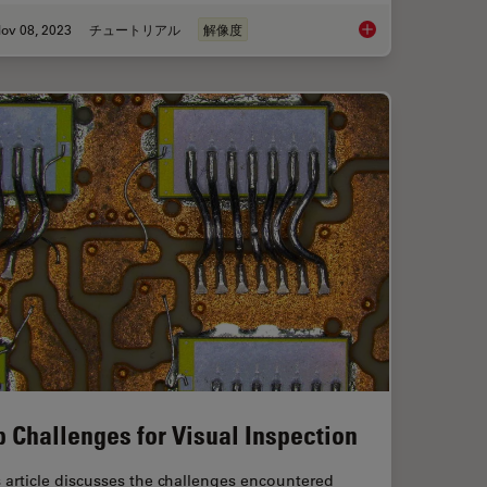
ov 08, 2023
チュートリアル
解像度
our Histology Workflows
Understanding Clearl
p Challenges for Visual Inspection
 article discusses the challenges encountered