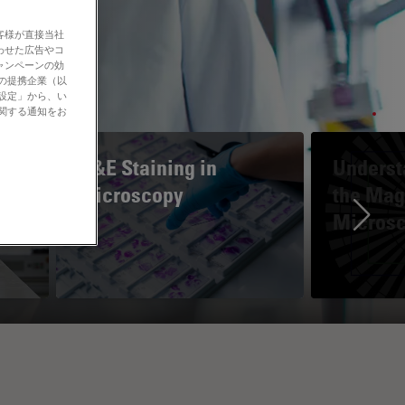
客様が直接当社
わせた広告やコ
ャンペーンの効
社の提携企業（以
の設定」から、い
に関する通知をお
H&E Staining in
Underst
Microscopy
the Magn
Micros
Ne