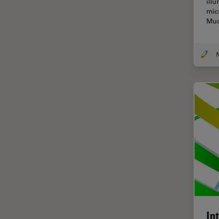
ill
Thunderイメージング
mic
Muc
TIRF
Upright Microscopy
アプリケーションノート
イオンビームミリング
インダストリー
インペリアル・カレッジ・ロン
ドンイメージングハブ
ウイルス学
ウルトラミクロトーム
エルゴノミクス
エレクトロニクスおよび半導体
産業
エレクトロニクスのための断面
In