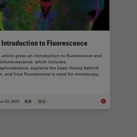
 Introduction to Fluorescence
 article gives an introduction to fluorescence and
toluminescence, which includes
sphorescence, explains the basic theory behind
m, and how fluorescence is used for microscopy.
un 02, 2023
概要
蛍光
ental Processes In Cancer Organoids
An Introduction to F