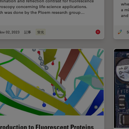
umination and reflection contrast for fluorescence
whe
roscopy concerning life-science applications.
a mi
h was done by the Ploem research group…
and 
Nov 02, 2023
記事
蛍光
S
Epi-Illumination Flu
troduction to Fluorescent Proteins