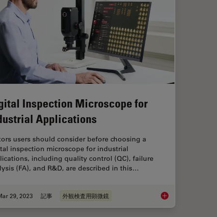
gital Inspection Microscope for
dustrial Applications
tors users should consider before choosing a
ital inspection microscope for industrial
ications, including quality control (QC), failure
lysis (FA), and R&D, are described in this…
Mar 29, 2023
記事
外観検査用顕微鏡
Digital Inspection Mi