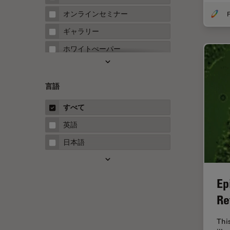
FRAP
オンラインセミナー
F
FRET
ギャラリー
Fテクニック
ホワイトぺーパー
HyD
ケーススタディ
Inverted Microscopy
概要
言語
Neuro-Oncology
ガイド
すべて
Neurovascular Surgery
英語
Red Reflex
日本語
SEM
Service
Ep
STED
Re
STELLARISの機能
TEM
Thi