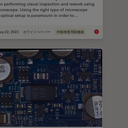
n performing visual inspection and rework using
croscope. Using the right type of microscope
optical setup is paramount in order to…
ep 22, 2023
ホワイトぺーパー
外観検査用顕微鏡
orescence and Reflection-Contrast Microscopy
Top Challenges for Vi