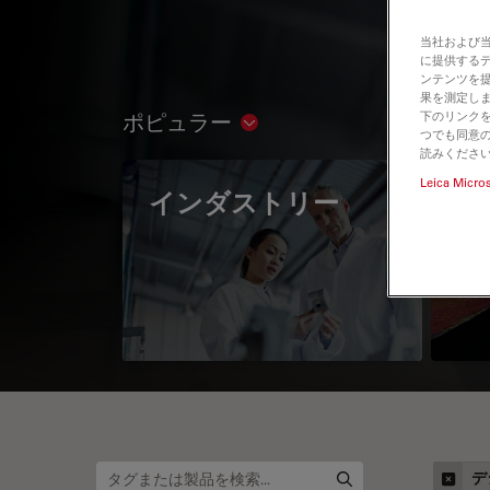
当社および
に提供する
ンテンツを
果を測定しま
下のリンクを
ポピュラー
Show subnavigation
つでも同意の
読みくださ
Leica Micro
インダストリー
The
Mi
デ