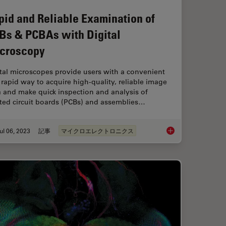
pid and Reliable Examination of
Bs & PCBAs with Digital
croscopy
tal microscopes provide users with a convenient
rapid way to acquire high-quality, reliable image
 and make quick inspection and analysis of
nted circuit boards (PCBs) and assemblies…
ul 06, 2023
記事
マイクロエレクトロニクス
rescent Proteins
Rapid and Reliable 