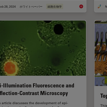
eb 28, 2024
ホワイトぺーパー
細胞生物学
N
How to Streamline Y
i-Illumination Fluorescence and
flection-Contrast Microscopy
To
s article discusses the development of epi-
This