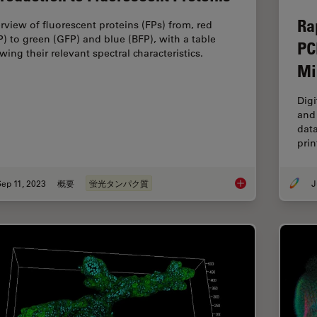
Ra
rview of fluorescent proteins (FPs) from, red
P) to green (GFP) and blue (BFP), with a table
PC
wing their relevant spectral characteristics.
Mi
Digi
and 
data
pri
ep 11, 2023
概要
蛍光タンパク質
J
Introduction to Fluo