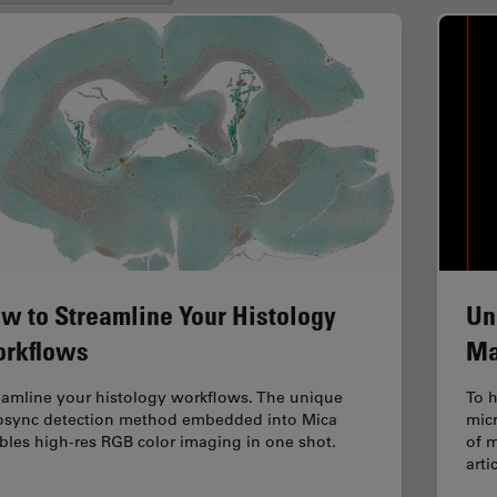
w to Streamline Your Histology
Un
rkflows
Ma
eamline your histology workflows. The unique
To h
osync detection method embedded into Mica
mic
bles high-res RGB color imaging in one shot.
of m
arti