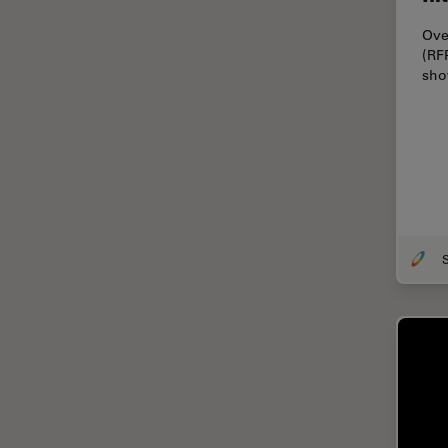
解析
Ove
オックスフォード・センター・
(RF
オブ・エクセレンス
sho
オルガノイド＋3D細胞培養
カメラ
がん研究
クライオSEM
クライオ電子顕微鏡
クリーニング
S
コーティング
コヒーレントラマン散乱(CRS)
サンフランシスコ・イノベーシ
ョン・ハブ
サンプル調製