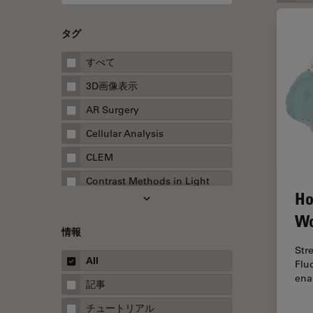
タグ
すべて
3D画像表示
AR Surgery
Cellular Analysis
CLEM
Contrast Methods in Light
Ho
Microscopy
Wo
Drosophila Research
情報
EMBLイメージングセンター
Str
All
Flu
FLIM（蛍光寿命イメージング顕
ena
微鏡法）
記事
FluoSync
チュートリアル