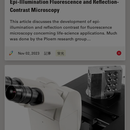
Epi-Illumination Fluorescence and Reflection-
Contrast Microscopy
This article discusses the development of epi-
illumination and reflection contrast for fluorescence
microscopy concerning life-science applications. Much
was done by the Ploem research group…
Nov 02, 2023
記事
蛍光
Epi-Ill