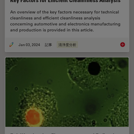
Key Factors for Efficient Cleanliness Analysis
An overview of the key factors necessary for technical
cleanliness and efficient cleanliness analysis
concerning automotive and electronics manufacturing
and production is provided in this article.
Jan 03, 2024
記事
清浄度分析
Key Fact