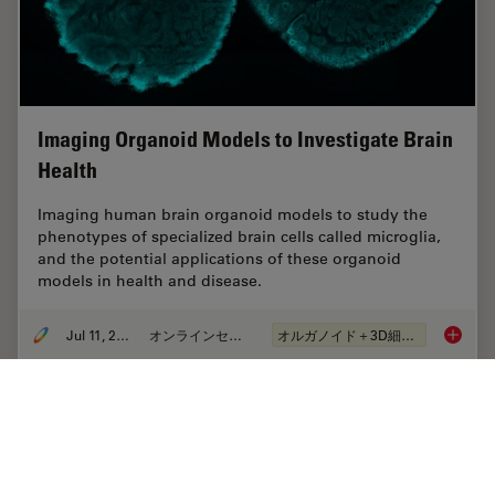
Imaging Organoid Models to Investigate Brain
Health
Imaging human brain organoid models to study the
phenotypes of specialized brain cells called microglia,
and the potential applications of these organoid
models in health and disease.
Jul 11, 2023
オンラインセミナー
オルガノイド＋3D細胞培養
Imaging