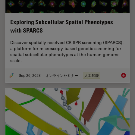
Exploring Subcellular Spatial Phenotypes
with SPARCS
Discover spatially resolved CRISPR screening (SPARCS),
a platform for microscopy-based genetic screening for
spatial subcellular phenotypes at the human genome
scale.
Sep 26, 2023
オンラインセミナー
人工知能
Explori