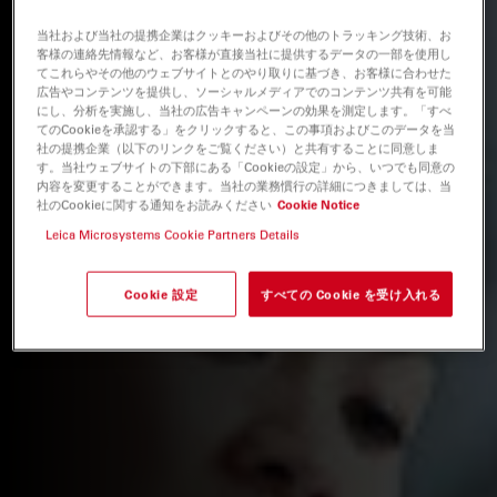
当社および当社の提携企業はクッキーおよびその他のトラッキング技術、お
客様の連絡先情報など、お客様が直接当社に提供するデータの一部を使用し
てこれらやその他のウェブサイトとのやり取りに基づき、お客様に合わせた
広告やコンテンツを提供し、ソーシャルメディアでのコンテンツ共有を可能
にし、分析を実施し、当社の広告キャンペーンの効果を測定します。「すべ
てのCookieを承認する」をクリックすると、この事項およびこのデータを当
社の提携企業（以下のリンクをご覧ください）と共有することに同意しま
す。当社ウェブサイトの下部にある「Cookieの設定」から、いつでも同意の
内容を変更することができます。当社の業務慣行の詳細につきましては、当
社のCookieに関する通知をお読みください
Cookie Notice
Leica Microsystems Cookie Partners Details
Cookie 設定
すべての Cookie を受け入れる