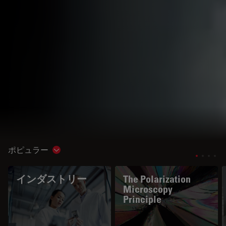
ポピュラー
Show subnavigation
インダストリー
The Polarization
Microscopy
Principle