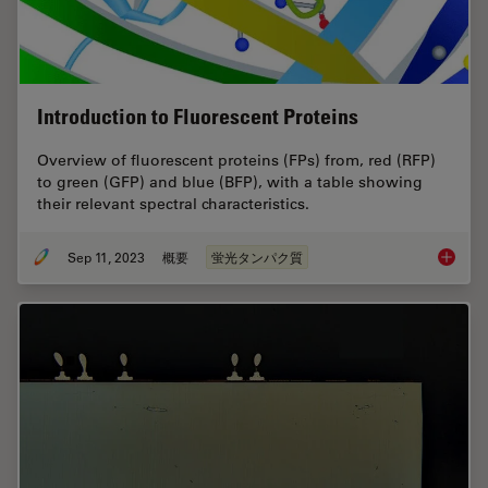
Introduction to Fluorescent Proteins
Overview of fluorescent proteins (FPs) from, red (RFP)
to green (GFP) and blue (BFP), with a table showing
their relevant spectral characteristics.
Sep 11, 2023
概要
蛍光タンパク質
Introduc