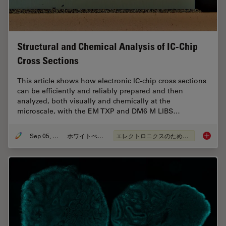
Structural and Chemical Analysis of IC-Chip
Cross Sections
This article shows how electronic IC-chip cross sections
can be efficiently and reliably prepared and then
analyzed, both visually and chemically at the
microscale, with the EM TXP and DM6 M LIBS…
Sep 05, 2023
ホワイトぺーパー
エレクトロニクスのための断面解析
Structu