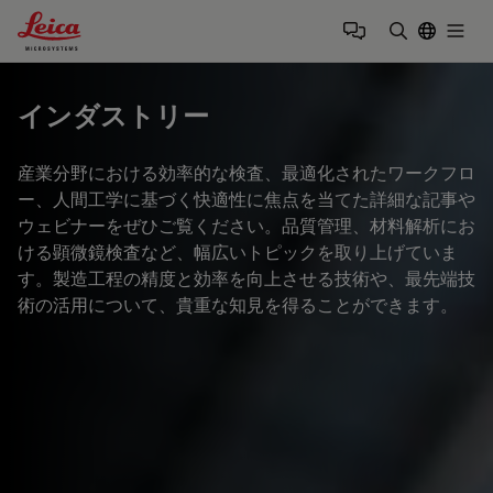
Leica Microsystems Logo
Togg
検索用語を
インダストリー
産業分野における効率的な検査、最適化されたワークフロ
ー、人間工学に基づく快適性に焦点を当てた詳細な記事や
ウェビナーをぜひご覧ください。品質管理、材料解析にお
ける顕微鏡検査など、幅広いトピックを取り上げていま
す。製造工程の精度と効率を向上させる技術や、最先端技
術の活用について、貴重な知見を得ることができます。