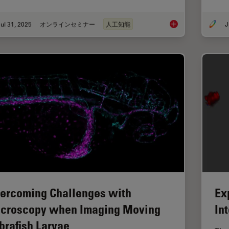
ul 31, 2025
オンラインセミナー
人工知能
J
Development and Der
ercoming Challenges with
Ex
croscopy when Imaging Moving
In
brafish Larvae