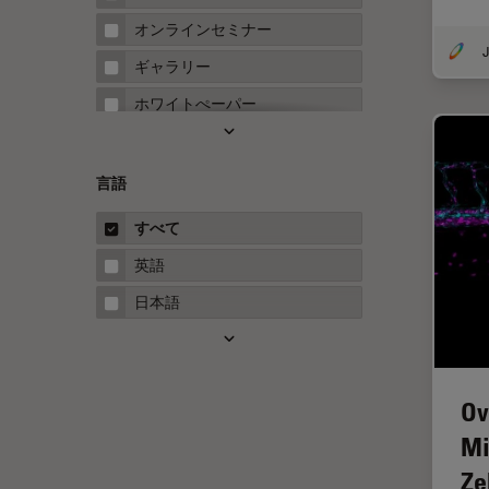
FRAP
オンラインセミナー
J
FRET
ギャラリー
Fテクニック
ホワイトぺーパー
HyD
ケーススタディ
Inverted Microscopy
概要
言語
Neuro-Oncology
ガイド
すべて
Neurovascular Surgery
英語
Red Reflex
日本語
SEM
Service
STED
Ov
STELLARISの機能
Mi
TEM
Ze