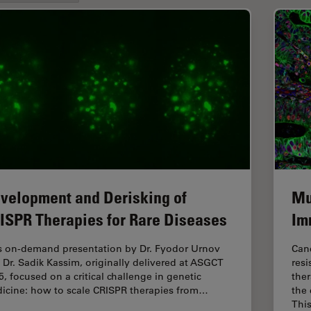
velopment and Derisking of
Mu
ISPR Therapies for Rare Diseases
Im
s on-demand presentation by Dr. Fyodor Urnov
Can
 Dr. Sadik Kassim, originally delivered at ASGCT
resi
5, focused on a critical challenge in genetic
ther
icine: how to scale CRISPR therapies from…
the
Thi