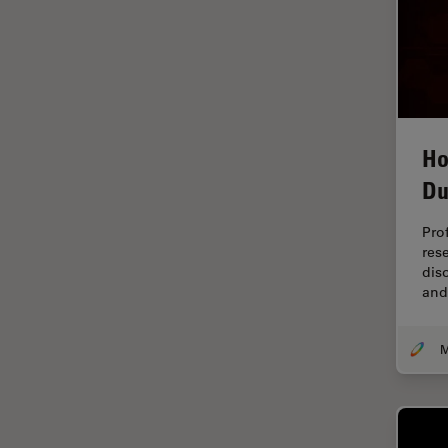
ゼブラフィッシュの研究
デジタルマイクロスコープ
バイオファーマ
バッテリー製造
プリント基板（PCB）
Ho
ボストン・イノベーション・ハ
Du
ブ
マイクロエレクトロニクス
Pro
res
マイクロサージェリー
dis
and
マイクロハブ・イメージング
メディカル
モデル生物
ライトシート顕微鏡
ライフサイエンス