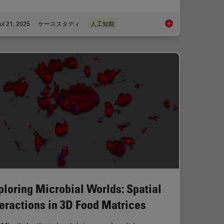
ul 21, 2025
ケーススタディ
人工知能
isking of CRISPR Therapies for Rare Diseases
Multiplexed Imaging
ploring Microbial Worlds: Spatial
teractions in 3D Food Matrices