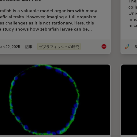
The 
coll
rafish is a valuable model organism with many
Univ
eficial traits. However, imaging a full organism
inno
s challenges as it is not stationary. Here, this
mic
e study shows how zebrafish larvae can be…
an 22, 2025
記事
ゼブラフィッシュの研究
S
Overcoming Challen