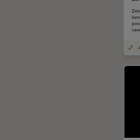
Thunderイメージング
Zeb
TIRF
ben
pose
Upright Microscopy
cas
アプリケーションノート
イオンビームミリング
J
インダストリー
インペリアル・カレッジ・ロン
ドンイメージングハブ
ウイルス学
ウルトラミクロトーム
エルゴノミクス
エレクトロニクスおよび半導体
産業
エレクトロニクスのための断面