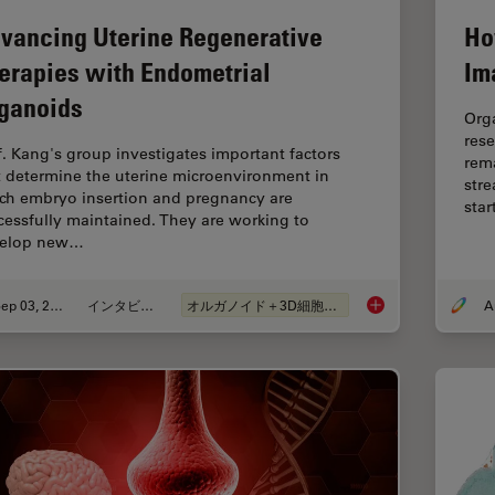
vancing Uterine Regenerative
Ho
erapies with Endometrial
Im
ganoids
Org
rese
f. Kang's group investigates important factors
rema
t determine the uterine microenvironment in
stre
ch embryo insertion and pregnancy are
sta
cessfully maintained. They are working to
elop new…
Sep 03, 2024
インタビュー
オルガノイド＋3D細胞培養
Advancing Uterine R