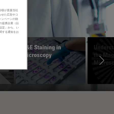
客様が直接当社
わせた広告やコ
ャンペーンの効
社の提携企業（以
の設定」から、い
に関する通知をお
H&E Staining in
Underst
Microscopy
the Magn
Micros
Ne