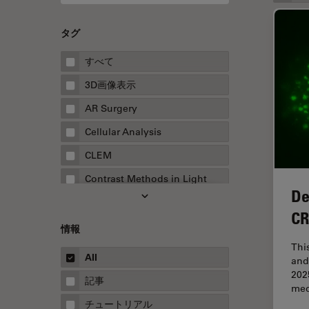
タグ
すべて
3D画像表示
AR Surgery
Cellular Analysis
CLEM
Contrast Methods in Light
De
Microscopy
CR
Drosophila Research
情報
EMBLイメージングセンター
Thi
All
and
FLIM（蛍光寿命イメージング顕
202
微鏡法）
記事
med
FluoSync
チュートリアル