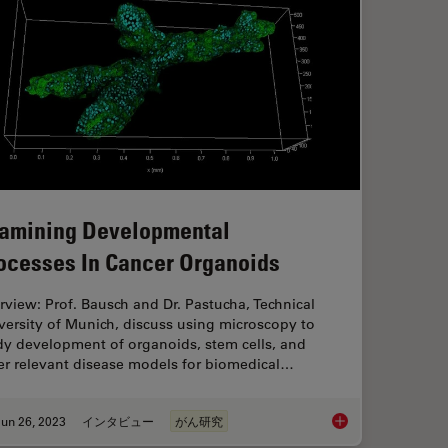
amining Developmental
ocesses In Cancer Organoids
erview: Prof. Bausch and Dr. Pastucha, Technical
versity of Munich, discuss using microscopy to
dy development of organoids, stem cells, and
er relevant disease models for biomedical…
un 26, 2023
インタビュー
がん研究
Examining Developm