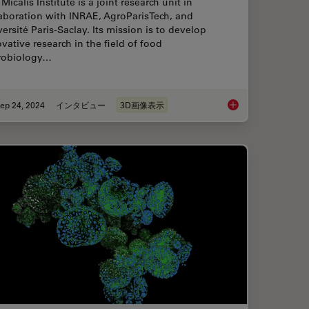
Micalis Institute is a joint research unit in
aboration with INRAE, AgroParisTech, and
ersité Paris-Saclay. Its mission is to develop
vative research in the field of food
robiology…
ep 24, 2024
インタビュー
3D画像表示
ges with Microscopy when Imaging Moving Zebrafish Larvae
Exploring Microbial W