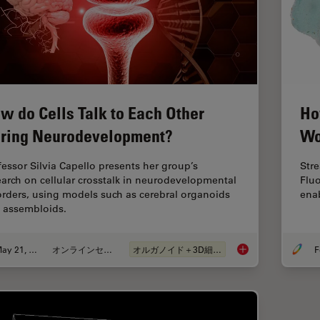
w do Cells Talk to Each Other
Ho
ring Neurodevelopment?
Wo
fessor Silvia Capello presents her group’s
Str
earch on cellular crosstalk in neurodevelopmental
Flu
orders, using models such as cerebral organoids
enab
 assembloids.
May 21, 2024
オンラインセミナー
オルガノイド＋3D細胞培養
F
How do Cells Talk t