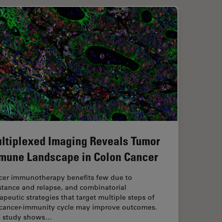
ltiplexed Imaging Reveals Tumor
mune Landscape in Colon Cancer
cer immunotherapy benefits few due to
stance and relapse, and combinatorial
apeutic strategies that target multiple steps of
 cancer-immunity cycle may improve outcomes.
s study shows…