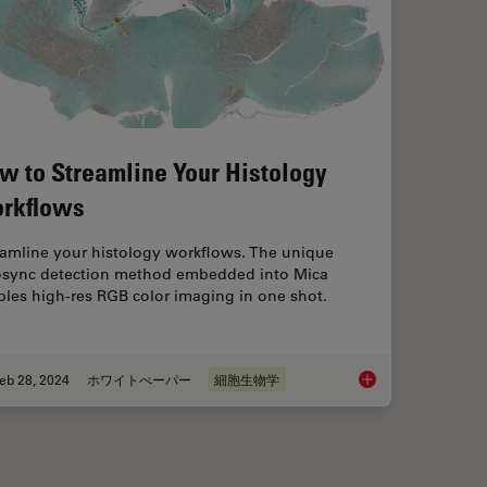
w to Streamline Your Histology
rkflows
eamline your histology workflows. The unique
osync detection method embedded into Mica
les high-res RGB color imaging in one shot.
eb 28, 2024
ホワイトぺーパー
細胞生物学
o Each Other During Neurodevelopment?
How to Streamline Y