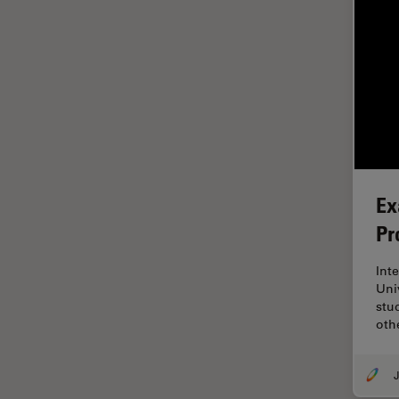
ライブセルイメージング
ラベルフリー
レーザーマイクロダイセクショ
ン（LMD）
レーザー誘起ブレークダウン分
光法(LIBS)
ワイドフィールド顕微鏡
Ex
人工知能
Pr
位相差顕微鏡
偏光
Int
Uni
光コヒーレンス トモグラフィ
stu
（OCT）
oth
光学系
光学顕微鏡
J