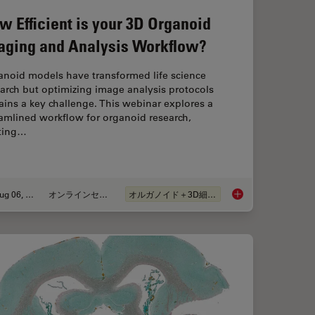
w Efficient is your 3D Organoid
aging and Analysis Workflow?
anoid models have transformed life science
arch but optimizing image analysis protocols
ins a key challenge. This webinar explores a
amlined workflow for organoid research,
rting…
Aug 06, 2024
オンラインセミナー
オルガノイド＋3D細胞培養
egenerative Therapies with Endometrial Organoids
How Efficient is you