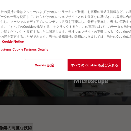
当社の提携企業はクッキーおよびその他のトラッキング技術、お客様の連絡先情報など、お
データの一部を使用してこれらやその他のウェブサイトとのやり取りに基づき、お客様に合
提供し、ソーシャルメディアでのコンテンツ共有を可能にし、分析を実施し、当社の広告キ
す。「すべてのCookieを承認する」をクリックすると、この事項およびこのデータを当
ご覧ください）と共有することに同意します。当社ウェブサイトの下部にある「Cookie
内容を変更することができます。当社の業務慣行の詳細につきましては、当社のCookie
い
Cookie Notice
systems Cookie Partners Details
 Polarization
Key Factors to
croscopy Principle
Consider When
Cookie 設定
すべての Cookie を受け入れる
Selecting a Stereo
Microscope
微鏡の高度な技術