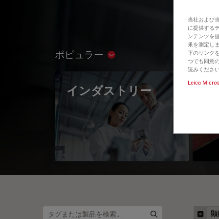
当社および
に提供する
ンテンツを
果を測定しま
ポピュラー
下のリンクを
Show subnavigation
つでも同意の
読みくださ
Leica Micro
インダストリー
The
Mi
顕