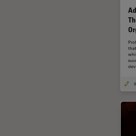
解析
Ad
オックスフォード・センター・
オブ・エクセレンス
Th
オルガノイド＋3D細胞培養
Or
カメラ
Pro
がん研究
tha
whi
クライオSEM
suc
dev
クライオ電子顕微鏡
クリーニング
コーティング
コヒーレントラマン散乱(CRS)
サンフランシスコ・イノベーシ
ョン・ハブ
サンプル調製