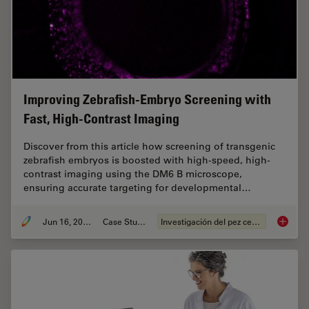
Improving Zebrafish-Embryo Screening with
Fast, High-Contrast Imaging
Discover from this article how screening of transgenic
zebrafish embryos is boosted with high-speed, high-
contrast imaging using the DM6 B microscope,
ensuring accurate targeting for developmental…
Jun 16, 2025
Case Study
Investigación del pez cebra
Improvi