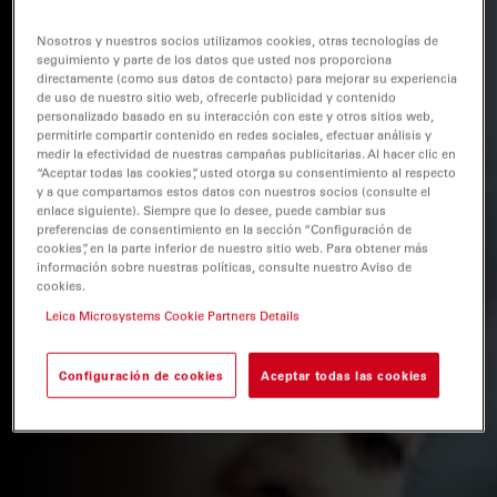
Nosotros y nuestros socios utilizamos cookies, otras tecnologías de
seguimiento y parte de los datos que usted nos proporciona
directamente (como sus datos de contacto) para mejorar su experiencia
de uso de nuestro sitio web, ofrecerle publicidad y contenido
personalizado basado en su interacción con este y otros sitios web,
permitirle compartir contenido en redes sociales, efectuar análisis y
medir la efectividad de nuestras campañas publicitarias. Al hacer clic en
“Aceptar todas las cookies”, usted otorga su consentimiento al respecto
y a que compartamos estos datos con nuestros socios (consulte el
enlace siguiente). Siempre que lo desee, puede cambiar sus
preferencias de consentimiento en la sección “Configuración de
cookies”, en la parte inferior de nuestro sitio web. Para obtener más
información sobre nuestras políticas, consulte nuestro Aviso de
cookies.
Leica Microsystems Cookie Partners Details
Configuración de cookies
Aceptar todas las cookies