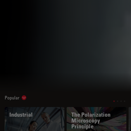
Popular
Show subnavigation
Industrial
The Polarization
Microscopy
Principle