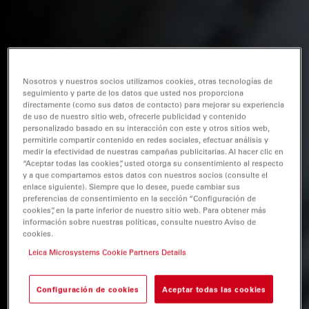
Nosotros y nuestros socios utilizamos cookies, otras tecnologías de
seguimiento y parte de los datos que usted nos proporciona
directamente (como sus datos de contacto) para mejorar su experiencia
de uso de nuestro sitio web, ofrecerle publicidad y contenido
personalizado basado en su interacción con este y otros sitios web,
permitirle compartir contenido en redes sociales, efectuar análisis y
medir la efectividad de nuestras campañas publicitarias. Al hacer clic en
“Aceptar todas las cookies”, usted otorga su consentimiento al respecto
y a que compartamos estos datos con nuestros socios (consulte el
enlace siguiente). Siempre que lo desee, puede cambiar sus
preferencias de consentimiento en la sección “Configuración de
cookies”, en la parte inferior de nuestro sitio web. Para obtener más
información sobre nuestras políticas, consulte nuestro Aviso de
cookies.
Leica Microsystems Cookie Partners Details
Configuración de cookies
Aceptar todas las cookies