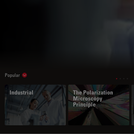
Popular
Show subnavigation
Industrial
The Polarization
Microscopy
Principle