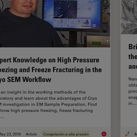
Br
th
pert Knowledge on High Pressure
an
eezing and Freeze Fracturing in the
yo SEM Workflow
Nano
obta
proc
 an insight in the working methods of the
sna
oratory and learn about the advantages of Cryo
in…
 investigation in EM Sample Preparation. Find
 how high pressure freezing, freeze fracturing
d…
May 23, 2019
Article
Congelación a alta presión
M
Expert Knowledge on