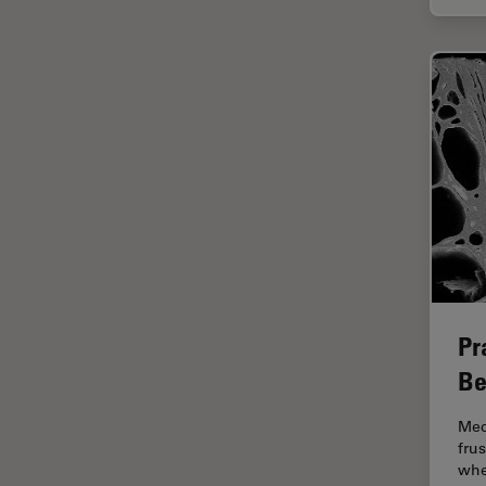
tiempos de vida de
fluorescencia)
Fluorescencia
Fluoróforo
FluoSync
FRAP
Fresado con haz de iones
FRET
Funciones de STELLARIS
Garantía de calidad / Control
Pr
de calidad
Be
Ginecología y Urología
Mec
Granos
fru
whe
Historia