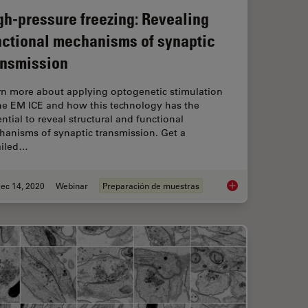
gh-pressure freezing: Revealing
nctional mechanisms of synaptic
ansmission
rn more about applying optogenetic stimulation
the EM ICE and how this technology has the
ntial to reveal structural and functional
hanisms of synaptic transmission. Get a
ailed…
ec 14, 2020
Webinar
Preparación de muestras
imiento con pulverización catódica y crío-fractura
High-pressure freezi