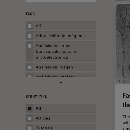
TAGS
All
Adquisición de imágenes
Análisis de cortes
transversales para la
microelectrónica
Análisis de imágen
Análisis de limpieza
Análisis multiplex espacial
Fa
STORY TYPE
Apertura numérica
th
AR Surgery
All
Automoción y transporte
The
Articles
wit
Biofarmacia
Tutorials
sin