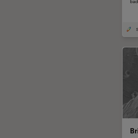
bac
HyD
Imágenes cuantitativas
Imágenes de células vivas
S
Imagenología in vivo de
organismos completos
Imagenología y análisis de
tejidos avanzados
Imperial Imaging Hub
Industria Metalúrgica
Industrie électronique et des
semi-conducteurs
Inmunofluorescencia
Inteligencia Artificial
Br
Inverted Microscopy