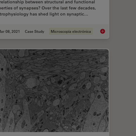
relationship between structural and functional
erties of synapses? Over the last few decades,
ctrophysiology has shed light on synaptic…
ar 08, 2021
Case Study
Microscopía electrónica
trification with the EM ICE High Pressure Freezer
Investigating Synaps