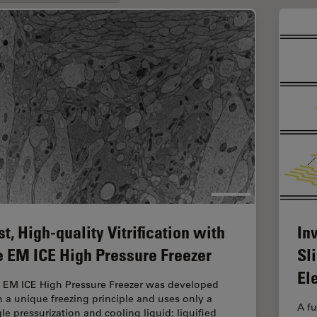
st, High-quality Vitrification with
In
e EM ICE High Pressure Freezer
Sl
El
 EM ICE High Pressure Freezer was developed
h a unique freezing principle and uses only a
A fu
gle pressurization and cooling liquid: liquified