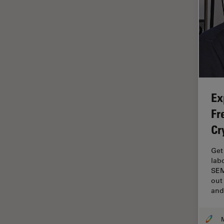
Disección
Dispersión Raman Coherente
(CRS)
Drosophila Research
Educación
Enfermedades
Ex
neurodegenerativas
Fr
Ergonomía
Cr
Especialidades médicas
Get
Espectroscopia de
lab
descomposición inducida por
SEM
láser (LIBS)
out
F-Techniques
an
Fabricación de baterías
FLIM (microscopía de