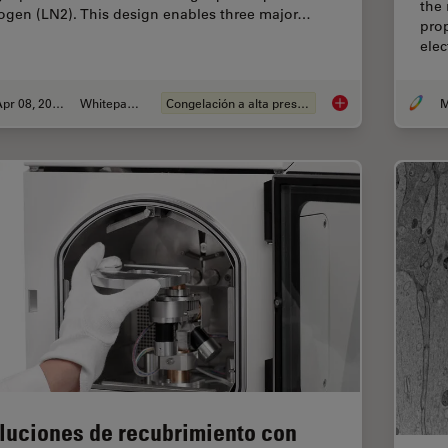
the 
rogen (LN2). This design enables three major…
prop
ele
Apr 08, 2021
Whitepaper
Congelación a alta presión
M
Fast, High-quality Vi
luciones de recubrimiento con