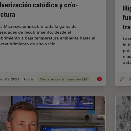
lverización catódica y crío-
Hi
actura
fu
tr
ca Microsystems cubre toda la gama de
esidades de recubrimiento, desde el
ubrimiento a baja temperatura ambiente hasta el
Lea
o-recubrimiento de alto vacío.
in 
pote
mec
det
eb 02, 2021
Guide
Preparación de muestras EM
D
Soluciones de recubr