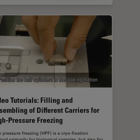
eo Tutorials: Filling and
sembling of Different Carriers for
gh-Pressure Freezing
 pressure freezing (HPF) is a cryo-fixation
od primarily for biological samples, but also for