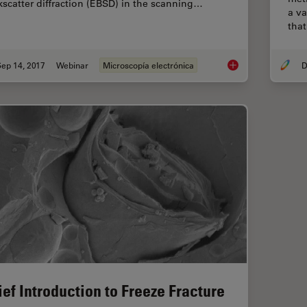
kscatter diffraction (EBSD) in the scanning…
a va
tha
ep 14, 2017
Webinar
Microscopía electrónica
D
Practical Applicatio
ief Introduction to Freeze Fracture