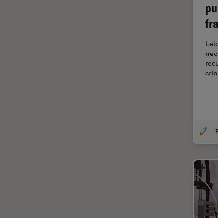
pu
Cirugía de columna
fr
Cirugía de córnea
Lei
Cirugía de glaucoma
nec
Cirugías de retina
rec
crí
CLEM
Conceptos básicos de
microscopía
Congelación a alta presión
F
Conservación de arte
Contrast Methods in Light
Microscopy
Crio SEM
Cultivo celular
De microscopía