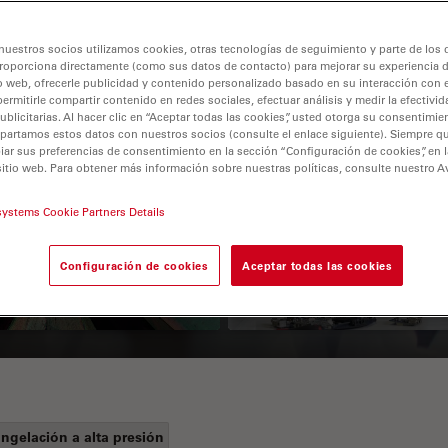
nuestros socios utilizamos cookies, otras tecnologías de seguimiento y parte de los
roporciona directamente (como sus datos de contacto) para mejorar su experiencia 
o web, ofrecerle publicidad y contenido personalizado basado en su interacción con e
permitirle compartir contenido en redes sociales, efectuar análisis y medir la efectivi
licitarias. Al hacer clic en “Aceptar todas las cookies”, usted otorga su consentimie
partamos estos datos con nuestros socios (consulte el enlace siguiente). Siempre qu
r sus preferencias de consentimiento en la sección “Configuración de cookies”, en la
sitio web. Para obtener más información sobre nuestras políticas, consulte nuestro A
 Polarization
Key Factors to
croscopy Principle
Consider When
systems Cookie Partners Details
Selecting a Stereo
Configuración de cookies
Aceptar todas las cookies
Microscope
ngelación a alta presión