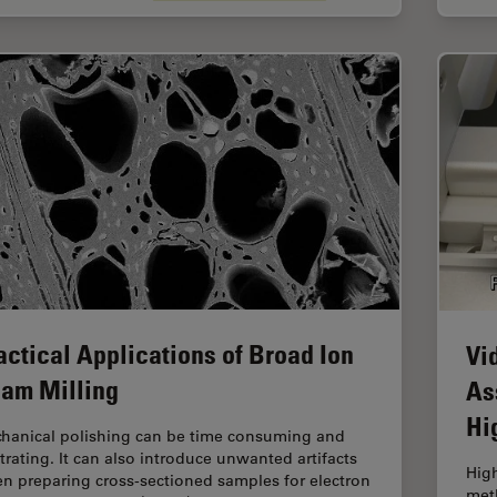
actical Applications of Broad Ion
Vid
am Milling
As
Hi
hanical polishing can be time consuming and
strating. It can also introduce unwanted artifacts
High
n preparing cross-sectioned samples for electron
meth