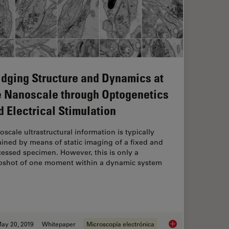
idging Structure and Dynamics at
e Nanoscale through Optogenetics
d Electrical Stimulation
scale ultrastructural information is typically
ined by means of static imaging of a fixed and
essed specimen. However, this is only a
pshot of one moment within a dynamic system
ay 20, 2019
Whitepaper
Microscopía electrónica
 High Pressure Freezing and Freeze Fracturing in the Cryo SEM Workflow
Bridging Structure a