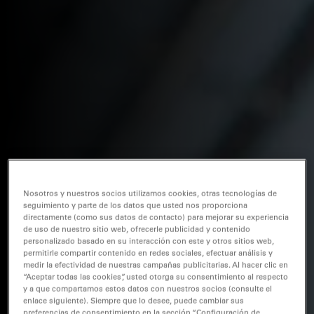
Nosotros y nuestros socios utilizamos cookies, otras tecnologías de
seguimiento y parte de los datos que usted nos proporciona
directamente (como sus datos de contacto) para mejorar su experiencia
de uso de nuestro sitio web, ofrecerle publicidad y contenido
personalizado basado en su interacción con este y otros sitios web,
permitirle compartir contenido en redes sociales, efectuar análisis y
medir la efectividad de nuestras campañas publicitarias. Al hacer clic en
“Aceptar todas las cookies”, usted otorga su consentimiento al respecto
y a que compartamos estos datos con nuestros socios (consulte el
enlace siguiente). Siempre que lo desee, puede cambiar sus
preferencias de consentimiento en la sección “Configuración de