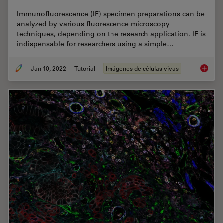
Immunofluorescence (IF) specimen preparations can be
analyzed by various fluorescence microscopy
techniques, depending on the research application. IF is
indispensable for researchers using a simple…
Jan 10, 2022
Tutorial
Imágenes de células vivas
How to 