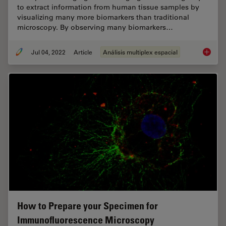
to extract information from human tissue samples by
visualizing many more biomarkers than traditional
microscopy. By observing many biomarkers…
Jul 04, 2022
Article
Análisis multiplex espacial
Multipl
How to Prepare your Specimen for
Immunofluorescence Microscopy