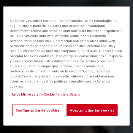
Nosotros y nuestros socios utilizamos cookies, otras tecnologías de
seguimiento y parte de los datos que usted nos proporciona
directamente (como sus datos de contacto) para mejorar su experiencia
de uso de nuestro sitio web, ofrecerle publicidad y contenido
personalizado basado en su interacción con este y otros sitios web,
permitirle compartir contenido en redes sociales, efectuar análisis y
medir la efectividad de nuestras campañas publicitarias. Al hacer clic en
“Aceptar todas las cookies”, usted otorga su consentimiento al respecto
y a que compartamos estos datos con nuestros socios (consulte el
enlace siguiente). Siempre que lo desee, puede cambiar sus
preferencias de consentimiento en la sección “Configuración de
cookies”, en la parte inferior de nuestro sitio web. Para obtener más
información sobre nuestras políticas, consulte nuestro Aviso de
cookies.
Leica Microsystems Cookie Partners Details
Configuración de cookies
Aceptar todas las cookies