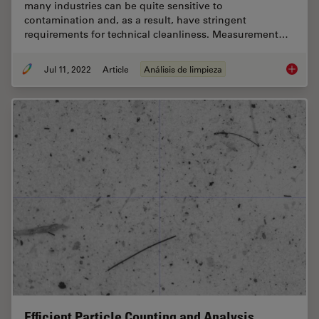
many industries can be quite sensitive to
contamination and, as a result, have stringent
requirements for technical cleanliness. Measurement…
Jul 11, 2022
Article
Análisis de limpieza
Cleanlin
Efficient Particle Counting and Analysis