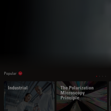
Popular
Show subnavigation
Industrial
The Polarization
Microscopy
Principle