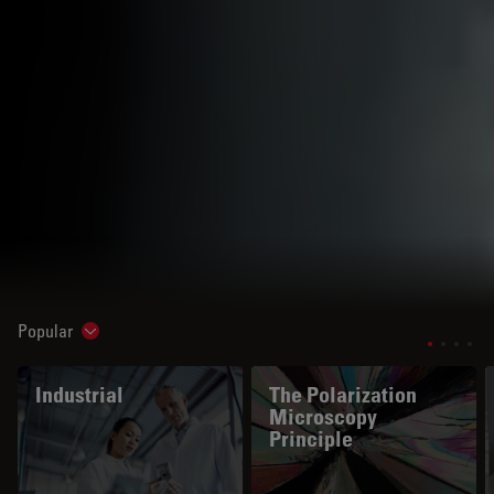
Popular
Show subnavigation
Industrial
The Polarization
Microscopy
Principle