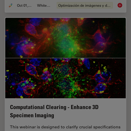
Oct 01, 2020
Whitepaper
Optimización de imágenes y deconvolución
An Intr
Computational Clearing - Enhance 3D
Specimen Imaging
This webinar is designed to clarify crucial specifications