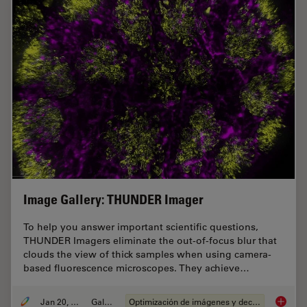
Image Gallery: THUNDER Imager
To help you answer important scientific questions,
THUNDER Imagers eliminate the out-of-focus blur that
clouds the view of thick samples when using camera-
based fluorescence microscopes. They achieve…
Jan 20, 2021
Gallery
Optimización de imágenes y deconvolución
Image G