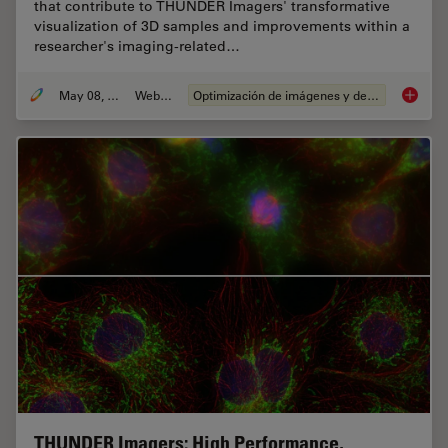
that contribute to THUNDER Imagers' transformative
visualization of 3D samples and improvements within a
researcher's imaging-related…
May 08, 2020
Webinar
Optimización de imágenes y deconvolución
Computa
THUNDER Imagers: High Performance,