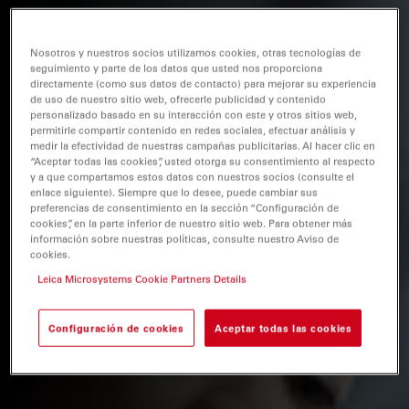
Nosotros y nuestros socios utilizamos cookies, otras tecnologías de
seguimiento y parte de los datos que usted nos proporciona
directamente (como sus datos de contacto) para mejorar su experiencia
de uso de nuestro sitio web, ofrecerle publicidad y contenido
personalizado basado en su interacción con este y otros sitios web,
permitirle compartir contenido en redes sociales, efectuar análisis y
medir la efectividad de nuestras campañas publicitarias. Al hacer clic en
“Aceptar todas las cookies”, usted otorga su consentimiento al respecto
y a que compartamos estos datos con nuestros socios (consulte el
enlace siguiente). Siempre que lo desee, puede cambiar sus
preferencias de consentimiento en la sección “Configuración de
cookies”, en la parte inferior de nuestro sitio web. Para obtener más
información sobre nuestras políticas, consulte nuestro Aviso de
cookies.
Leica Microsystems Cookie Partners Details
Configuración de cookies
Aceptar todas las cookies