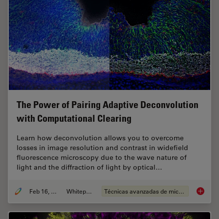
The Power of Pairing Adaptive Deconvolution
with Computational Clearing
Learn how deconvolution allows you to overcome
losses in image resolution and contrast in widefield
fluorescence microscopy due to the wave nature of
light and the diffraction of light by optical…
Feb 16, 2021
Whitepaper
Técnicas avanzadas de microscopía
The Pow