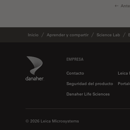
HyD
Ante
Imágenes cuantitativas
Imágenes de células vivas
Inicio
Aprender y compartir
Science Lab
Imagenología in vivo de
organismos completos
Imagenología y análisis de
tejidos avanzados
Footer
Danaher Logo
EMPRESA
Imperial Imaging Hub
Contacto
Leica
Industria Metalúrgica
Seguridad del producto
Portal
Industrie électronique et des
semi-conducteurs
Danaher Life Sciences
Inmunofluorescencia
Inteligencia Artificial
© 2026 Leica Microsystems
Inverted Microscopy