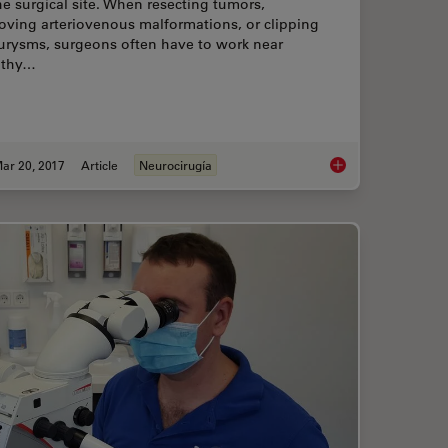
he surgical site. When resecting tumors,
oving arteriovenous malformations, or clipping
urysms, surgeons often have to work near
lthy…
ar 20, 2017
Article
Neurocirugía
Reality Fluorescence in Aneurysm Treatment
Navigating Through 