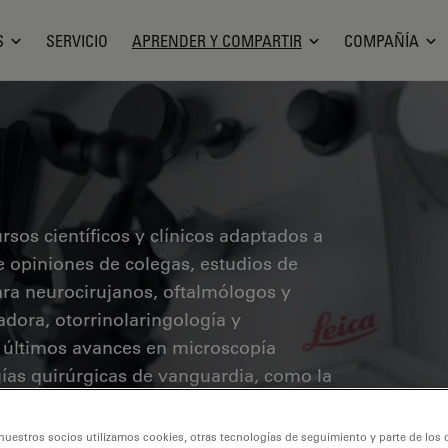
S
SERVICIO
APRENDER Y COMPARTIR
COMPAÑÍA
sos científicos y clínicos adaptados a
ye opiniones de colegas, estudios de
ara neurocirujanos, oftalmólogos y
radora, otorrinolaringología y
s últimos avances en microscopía
ías quirúrgicas de vanguardia, como la
 las imágenes OCT intraoperatorias,
a y precisión en cirugías complejas.
nuestros socios utilizamos cookies, otras tecnologías de seguimiento y parte de los