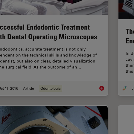
ccessful Endodontic Treatment
Th
th Dental Operating Microscopes
En
endodontics, accurate treatment is not only
In d
endent on the technical skills and knowledge of
cavi
dentist, but also on clear, detailed visualization
ther
the surgical field. As the outcome of an…
this
ct 11, 2016
Article
Odontología
J
Successful Endodont