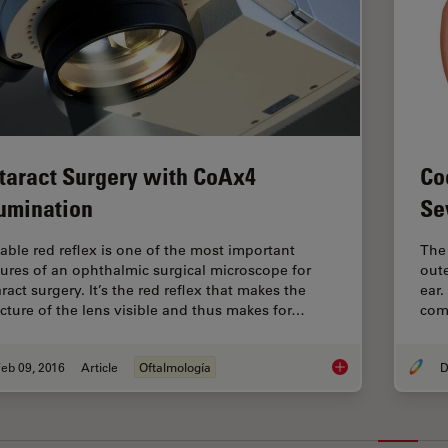
taract Surgery with CoAx4
Co
lumination
Se
table red reflex is one of the most important
The 
tures of an ophthalmic surgical microscope for
oute
ract surgery. It’s the red reflex that makes the
ear.
ucture of the lens visible and thus makes for…
com
eb 09, 2016
Article
Oftalmología
D
Cataract Surgery wi