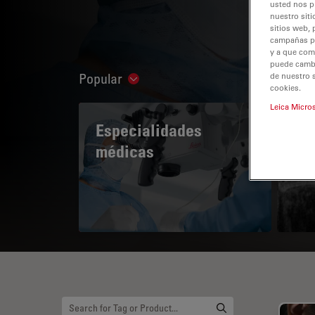
usted nos p
nuestro siti
sitios web, 
campañas pub
y a que com
puede cambia
Popular
de nuestro 
Show subnavigation
cookies.
Leica Micro
Especialidades
A 
médicas