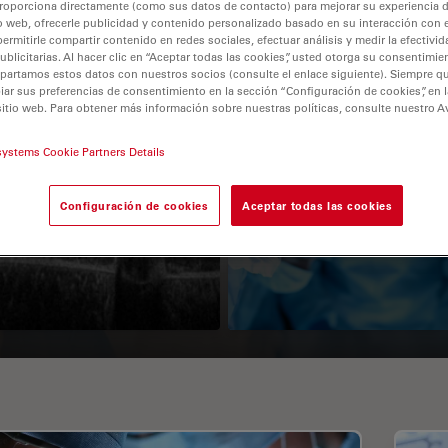
roporciona directamente (como sus datos de contacto) para mejorar su experiencia 
o web, ofrecerle publicidad y contenido personalizado basado en su interacción con e
permitirle compartir contenido en redes sociales, efectuar análisis y medir la efectivi
licitarias. Al hacer clic en “Aceptar todas las cookies”, usted otorga su consentimie
partamos estos datos con nuestros socios (consulte el enlace siguiente). Siempre qu
r sus preferencias de consentimiento en la sección “Configuración de cookies”, en la
sitio web. Para obtener más información sobre nuestras políticas, consulte nuestro A
systems Cookie Partners Details
Guide to OCT
How to Drape a
Configuración de cookies
Aceptar todas las cookies
Surgical Microscop