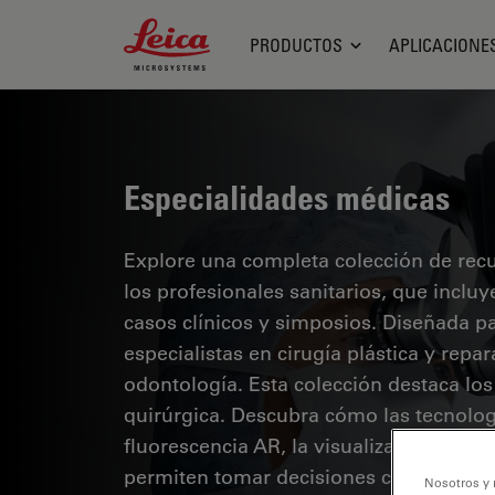
Leica Microsystems Logo
PRODUCTOS
APLICACIONE
Especialidades médicas
Explore una completa colección de recur
los profesionales sanitarios, que inclu
casos clínicos y simposios. Diseñada p
especialistas en cirugía plástica y repa
odontología. Esta colección destaca lo
quirúrgica. Descubra cómo las tecnolog
fluorescencia AR, la visualización 3D y
permiten tomar decisiones con confianz
Nosotros y 