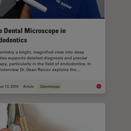
e Dental Microscope in
dodontics
entistry a bright, magnified view into deep
ties supports detailed diagnosis and precise
apy, particularly in the field of endodontics. In
 interview Dr. Dean Raicov explains the…
un 13, 2016
Article
Odontología
ic Treatment with Dental Operating Microscopes
The Dental Microsco