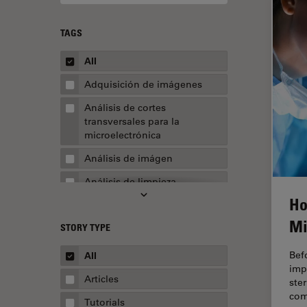
TAGS
All
Adquisición de imágenes
Análisis de cortes
transversales para la
microelectrónica
Análisis de imágen
Análisis de limpieza
Ho
Análisis multiplex espacial
Mi
STORY TYPE
Apertura numérica
AR Surgery
Bef
All
imp
Automoción y transporte
Articles
ste
com
Biofarmacia
Tutorials