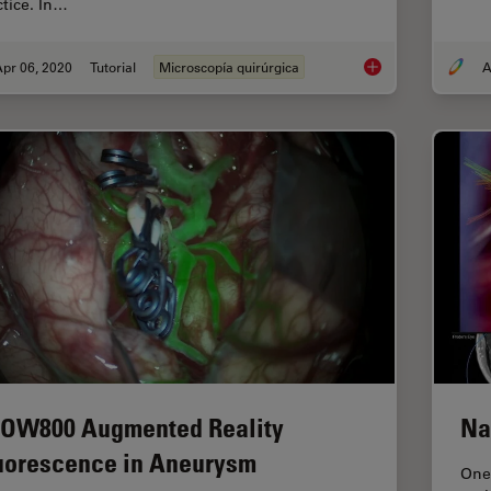
ctice. In…
pr 06, 2020
Tutorial
Microscopía quirúrgica
A
How to Drape a Surg
OW800 Augmented Reality
Na
uorescence in Aneurysm
One 