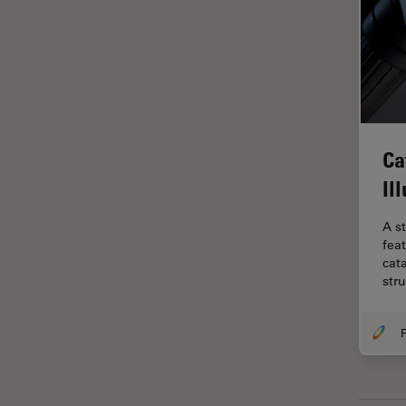
tiempos de vida de
fluorescencia)
Fluorescencia
Fluoróforo
FluoSync
Ca
FRAP
Il
Fresado con haz de iones
FRET
A s
fea
Funciones de STELLARIS
cata
str
Garantía de calidad / Control
de calidad
Ginecología y Urología
F
Granos
Historia