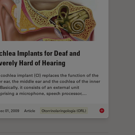
chlea Implants for Deaf and
verely Hard of Hearing
cochlea implant (CI) replaces the function of the
r ear, the middle ear and the ­cochlea of the inner
 Basically, it consists of an external unit
prising a microphone, speech processor,…
ec 01, 2009
Article
Otorrinolaringología (ORL)
th CoAx4 Illumination
Cochlea Implants for