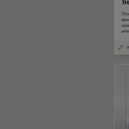
Tr
Cirugía de columna
Thi
Cirugía de córnea
abo
cer
Cirugía de glaucoma
art
Cirugías de retina
CLEM
F
Conceptos básicos de
microscopía
Congelación a alta presión
Conservación de arte
Contrast Methods in Light
Microscopy
Crio SEM
Cultivo celular
De microscopía