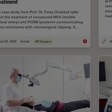
eatment
at t
rem
ane
s case study from Prof. Dr. Feres Chaddad talks
hea
ut the treatment of unruptured MCA (middle
ebral artery) and PCOM (posterior communicating
ery) aneurysms with microsurgical clipping. It…
eb 03, 2020
Article
AR Surgery
M
GLOW800 Augmented 