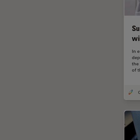
Disección
Dispersión Raman Coherente
(CRS)
Su
Drosophila Research
wi
Educación
In 
Enfermedades
dep
neurodegenerativas
the 
of 
Ergonomía
Especialidades médicas
O
Espectroscopia de
descomposición inducida por
láser (LIBS)
F-Techniques
Fabricación de baterías
FLIM (microscopía de