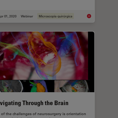
pr 01, 2020
Webinar
Microscopía quirúrgica
ical Microscope
Overcoming Complexi
vigating Through the Brain
of the challenges of neurosurgery is orientation