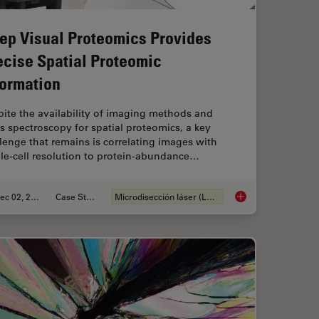
ep Visual Proteomics Provides
ecise Spatial Proteomic
formation
ite the availability of imaging methods and
 spectroscopy for spatial proteomics, a key
lenge that remains is correlating images with
le-cell resolution to protein-abundance…
Dec 02, 2024
Case Study
Microdisección láser (LMD)
icroscope Images
Deep Visual Proteomi