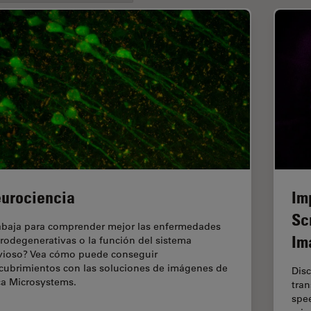
urociencia
Im
Sc
abaja para comprender mejor las enfermedades
Im
rodegenerativas o la función del sistema
vioso? Vea cómo puede conseguir
cubrimientos con las soluciones de imágenes de
Disc
ca Microsystems.
tran
spe