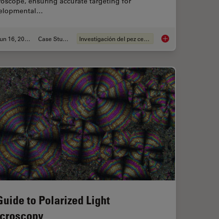
oscope, ensuring accurate targeting for
elopmental…
Jun 16, 2025
Case Study
Investigación del pez cebra
Improving Zebrafish
Guide to Polarized Light
croscopy