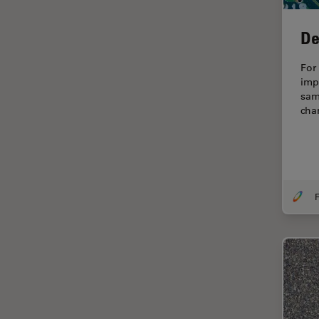
Disección
De
Dispersión Raman Coherente
(CRS)
For
Drosophila Research
imp
sam
Educación
cha
Enfermedades
neurodegenerativas
Ergonomía
Especialidades médicas
F
Espectroscopia de
descomposición inducida por
láser (LIBS)
F-Techniques
Fabricación de baterías
FLIM (microscopía de