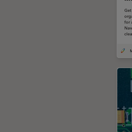
Cirugía de columna
Get
org
Cirugía de córnea
for
Nav
Cirugía de glaucoma
cle
Cirugías de retina
CLEM
Conceptos básicos de
microscopía
Congelación a alta presión
Conservación de arte
Contrast Methods in Light
Microscopy
Crio SEM
Cultivo celular
De microscopía