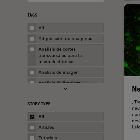
TAGS
All
Adquisición de imágenes
Análisis de cortes
transversales para la
microelectrónica
Análisis de imágen
Análisis de limpieza
Ne
Análisis multiplex espacial
¿Tr
STORY TYPE
Apertura numérica
neu
ner
AR Surgery
All
des
Automoción y transporte
Lei
Articles
Biofarmacia
Tutorials