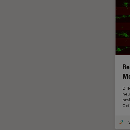
HyD
Imágenes cuantitativas
Imágenes de células vivas
Imagenología in vivo de
organismos completos
Imagenología y análisis de
tejidos avanzados
Re
Imperial Imaging Hub
Mo
Industria Metalúrgica
Industrie électronique et des
Dif
semi-conducteurs
neu
bra
Inmunofluorescencia
Oxf
Inteligencia Artificial
Inverted Microscopy