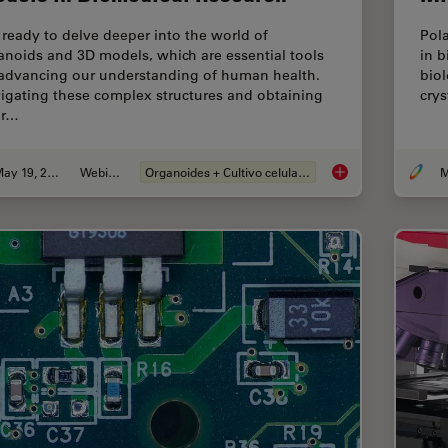
 ready to delve deeper into the world of
Pola
anoids and 3D models, which are essential tools
in b
 advancing our understanding of human health.
biol
igating these complex structures and obtaining
crys
ar…
May 19, 2025
Webinar
Organoides + Cultivo celular 3D
M
Unlocking the Secre