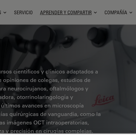
S
SERVICIO
APRENDER Y COMPARTIR
COMPAÑÍA
sos científicos y clínicos adaptados a
ye opiniones de colegas, estudios de
ara neurocirujanos, oftalmólogos y
radora, otorrinolaringología y
s últimos avances en microscopía
ías quirúrgicas de vanguardia, como la
 las imágenes OCT intraoperatorias,
a y precisión en cirugías complejas.