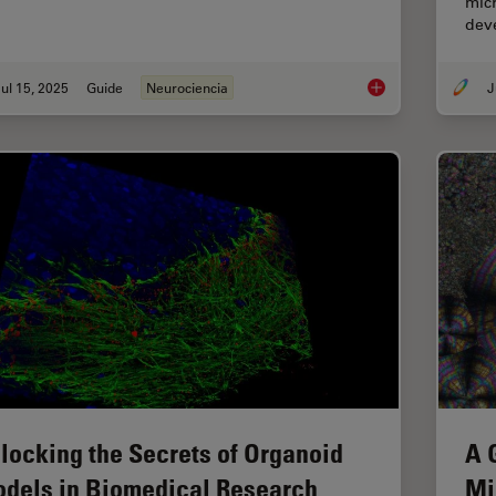
micr
dev
ul 15, 2025
Guide
Neurociencia
Neurociencia
locking the Secrets of Organoid
A 
dels in Biomedical Research
Mi