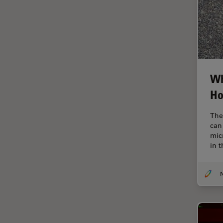
tiempos de vida de
fluorescencia)
Fluorescencia
Fluoróforo
FluoSync
Wh
FRAP
Ho
Fresado con haz de iones
The
FRET
can 
mic
Funciones de STELLARIS
in 
Garantía de calidad / Control
de calidad
Ginecología y Urología
Granos
Historia