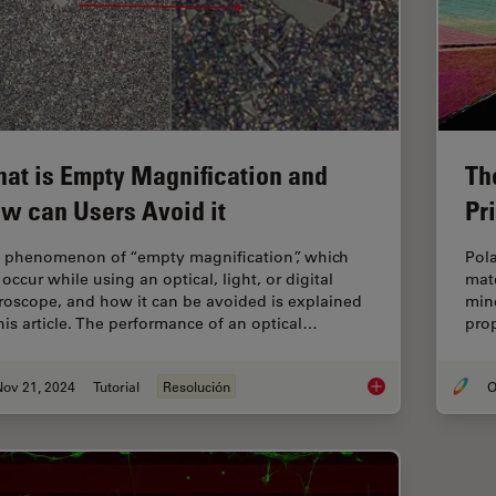
at is Empty Magnification and
Th
w can Users Avoid it
Pr
 phenomenon of “empty magnification”, which
Pola
occur while using an optical, light, or digital
mate
roscope, and how it can be avoided is explained
mine
this article. The performance of an optical…
prop
Nov 21, 2024
Tutorial
Resolución
O
What is Empty Magni