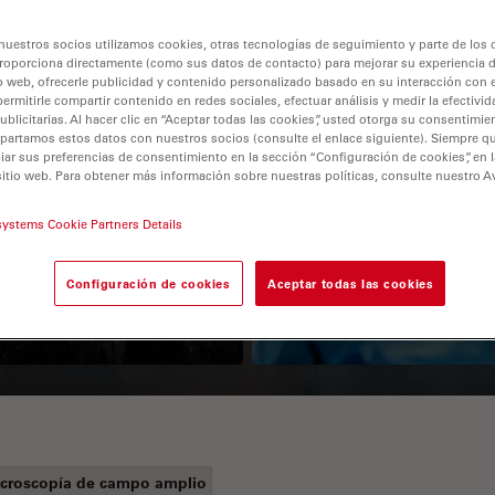
nuestros socios utilizamos cookies, otras tecnologías de seguimiento y parte de los
roporciona directamente (como sus datos de contacto) para mejorar su experiencia 
o web, ofrecerle publicidad y contenido personalizado basado en su interacción con e
permitirle compartir contenido en redes sociales, efectuar análisis y medir la efectivi
licitarias. Al hacer clic en “Aceptar todas las cookies”, usted otorga su consentimie
partamos estos datos con nuestros socios (consulte el enlace siguiente). Siempre qu
r sus preferencias de consentimiento en la sección “Configuración de cookies”, en la
sitio web. Para obtener más información sobre nuestras políticas, consulte nuestro A
Guide to OCT
How to Drape a
systems Cookie Partners Details
Surgical Microscop
Configuración de cookies
Aceptar todas las cookies
croscopía de campo amplio