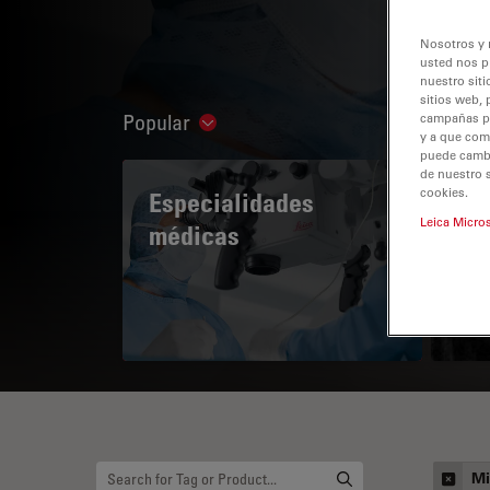
Nosotros y 
usted nos p
nuestro siti
sitios web, 
Popular
campañas pub
Show subnavigation
y a que com
puede cambia
de nuestro 
cookies.
Especialidades
A 
Leica Micro
médicas
Mi