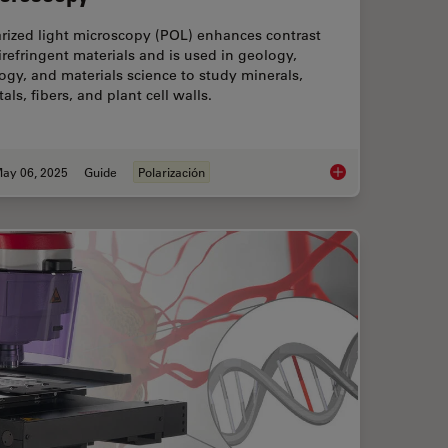
rized light microscopy (POL) enhances contrast
irefringent materials and is used in geology,
ogy, and materials science to study minerals,
tals, fibers, and plant cell walls.
ay 06, 2025
Guide
Polarización
ts of Organoid Models in Biomedical Research
A Guide to Polarized