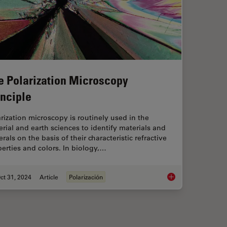
e Polarization Microscopy
inciple
rization microscopy is routinely used in the
rial and earth sciences to identify materials and
rals on the basis of their characteristic refractive
erties and colors. In biology,…
ct 31, 2024
Article
Polarización
fication and How can Users Avoid it
The Polarization Mic