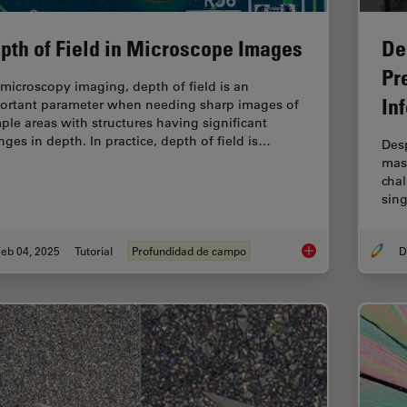
pth of Field in Microscope Images
De
Pr
 microscopy imaging, depth of field is an
In
ortant parameter when needing sharp images of
ple areas with structures having significant
nges in depth. In practice, depth of field is…
Desp
mass
chal
sing
eb 04, 2025
Tutorial
Profundidad de campo
Depth of Field in M