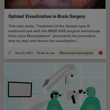
Optimal Visualization in Brain Surgery
This case study “Treatment of the Galassi type III
arachnoid cyst with the M530 OHX surgical microscope
from Leica Microsystems” documents the procedure
step by step and shows the visualization…
Sep 22, 2021
Étude de cas
Microscopie chirurgicale
Optimal 