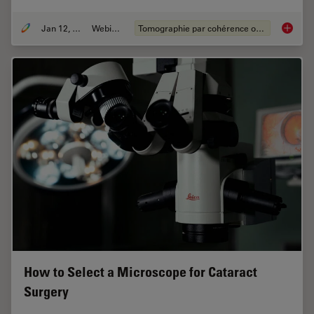
Jan 12, 2022
Webinaire
Tomographie par cohérence optique (OCT)
Clinica
How to Select a Microscope for Cataract
Surgery