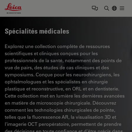
Leica Microsystems Logo
Togg
Saisir un t
Spécialités médicales
Explorez une collection complète de ressources
scientifiques et cliniques conçues pour les
professionnels de la santé, notamment des points de
vue de pairs, des études de cas cliniques et des
symposiums. Conçue pour les neurochirurgiens, les
ophtalmologues et les spécialistes en chirurgie
plastique et reconstructive, en ORL et en dentisterie.
Cette collection met en lumière les dernières avancées
en matière de microscopie chirurgicale. Découvrez
comment les technologies chirurgicales de pointe,
telles que la fluorescence AR, la visualisation 3D et
l'imagerie OCT peropératoire, permettent de prendre
des décisions en toute confiance et d'être précis dans