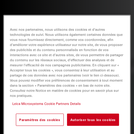
Avec nos partenaires, nous utilisons des cookies et d’autres
technologies de suivi. Nous utilisons également certaines données que
vous nous fournissez directement, comme vos coordonnées, afin
d’améliorer votre expérience utilisateur sur notre site, de vous proposer
des publicités et du contenu personnalisés en fonction de vos
interactions avec ce site et d’autres sites, de vous permettre de partager
du contenu sur les réseaux sociaux, d’effectuer des analyses et de
mesurer l’efficacité de nos campagnes publicitaires. En cliquant sur «
Accepter tous les cookies », vous consentez à leur utilisation et au
partage de ces données avec nos partenaires (voir le lien ci-dessous).
Vous pouvez modifier vos préférences de consentement à tout moment
dans la section « Paramètres des cookies » en bas de notre site.
Consultez notre Notice en matière de cookies pour en savoir plus sur
nos pratiques.
Leica Microsystems Cookie Partners Details
Paramètres des cookies
Autoriser tous les cookies