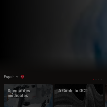
Populaire
Show subnavigation
Spécialités
A Guide to OCT
médicales