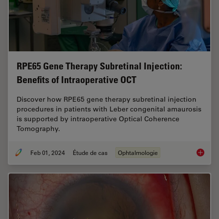
RPE65 Gene Therapy Subretinal Injection:
Benefits of Intraoperative OCT
Discover how RPE65 gene therapy subretinal injection
procedures in patients with Leber congenital amaurosis
is supported by intraoperative Optical Coherence
Tomography.
Feb 01, 2024
Étude de cas
Ophtalmologie
RPE65 G