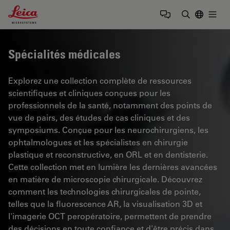
Leica Microsystems Logo
Togg
Saisir un t
Spécialités médicales
Explorez une collection complète de ressources
scientifiques et cliniques conçues pour les
professionnels de la santé, notamment des points de
vue de pairs, des études de cas cliniques et des
symposiums. Conçue pour les neurochirurgiens, les
ophtalmologues et les spécialistes en chirurgie
plastique et reconstructive, en ORL et en dentisterie.
Cette collection met en lumière les dernières avancées
en matière de microscopie chirurgicale. Découvrez
comment les technologies chirurgicales de pointe,
telles que la fluorescence AR, la visualisation 3D et
l'imagerie OCT peropératoire, permettent de prendre
des décisions en toute confiance et d'être précis dans