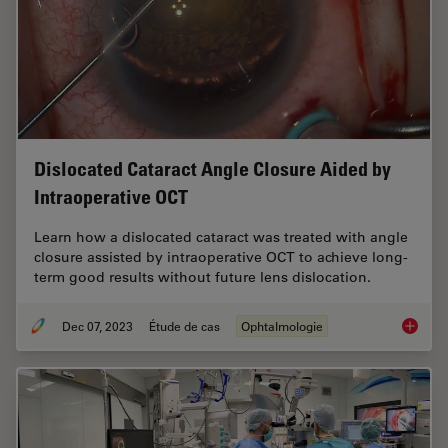
Dislocated Cataract Angle Closure Aided by
Intraoperative OCT
Learn how a dislocated cataract was treated with angle
closure assisted by intraoperative OCT to achieve long-
term good results without future lens dislocation.
Dec 07, 2023
Étude de cas
Ophtalmologie
Disloca