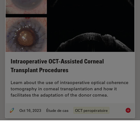
Intraoperative OCT-Assisted Corneal
Transplant Procedures
Learn about the use of intraoperative optical coherence
tomography in corneal transplantation and how it
facilitates the adaptation of the donor cornea.
Oct 16, 2023
Étude de cas
OCT peropératoire
Intraop