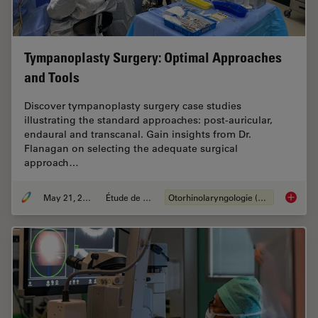
Tympanoplasty Surgery: Optimal Approaches
and Tools
Discover tympanoplasty surgery case studies
illustrating the standard approaches: post-auricular,
endaural and transcanal. Gain insights from Dr.
Flanagan on selecting the adequate surgical
approach…
May 21, 2024
Étude de cas
Otorhinolaryngologie (ORL)
Tympano