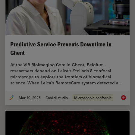
Predictive Service Prevents Downtime in
Ghent
At the VIB BioImaging Core in Ghent, Belgium,
researchers depend on Leica’s Stellaris 8 confocal
microscope to explore the frontiers of biomedical
science. When Leica’s RemoteCare system detected a…
Mar 10, 2026
Casi di studio
Microscopia confocale
Predict