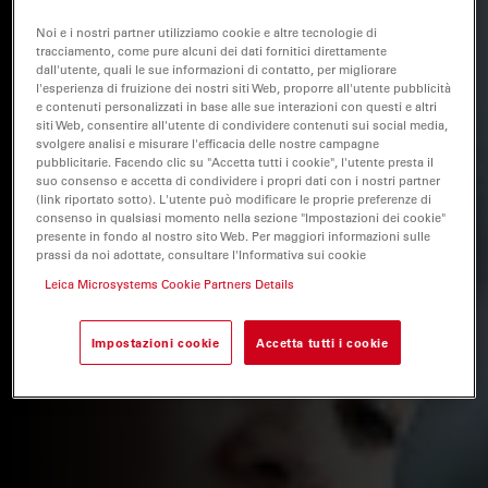
Noi e i nostri partner utilizziamo cookie e altre tecnologie di
tracciamento, come pure alcuni dei dati fornitici direttamente
dall'utente, quali le sue informazioni di contatto, per migliorare
l'esperienza di fruizione dei nostri siti Web, proporre all'utente pubblicità
e contenuti personalizzati in base alle sue interazioni con questi e altri
siti Web, consentire all'utente di condividere contenuti sui social media,
svolgere analisi e misurare l'efficacia delle nostre campagne
pubblicitarie. Facendo clic su "Accetta tutti i cookie", l'utente presta il
suo consenso e accetta di condividere i propri dati con i nostri partner
(link riportato sotto). L'utente può modificare le proprie preferenze di
consenso in qualsiasi momento nella sezione "Impostazioni dei cookie"
presente in fondo al nostro sito Web. Per maggiori informazioni sulle
prassi da noi adottate, consultare l'Informativa sui cookie
Leica Microsystems Cookie Partners Details
Impostazioni cookie
Accetta tutti i cookie