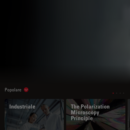
Popolare
Show subnavigation
Industriale
The Polarization
Microscopy
Principle