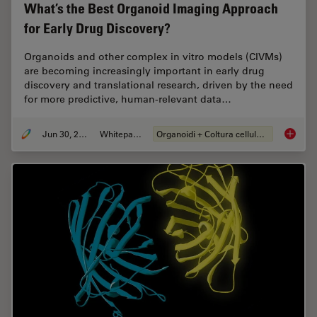
What’s the Best Organoid Imaging Approach
for Early Drug Discovery?
Organoids and other complex in vitro models (CIVMs)
are becoming increasingly important in early drug
discovery and translational research, driven by the need
for more predictive, human-relevant data…
Jun 30, 2026
Whitepaper
Organoidi + Coltura cellulare 3D
What’s 