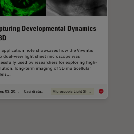
pturing Developmental Dynamics
 3D
s application note showcases how the Viventis
p dual-view light sheet microscope was
essfully used by researchers for exploring high-
lution, long-term imaging of 3D multicellular
els…
Sep 03, 2025
Casi di studio
Microscopia Light Sheet
Regeneration in Deep Muscle Tissue
Capturing Developm