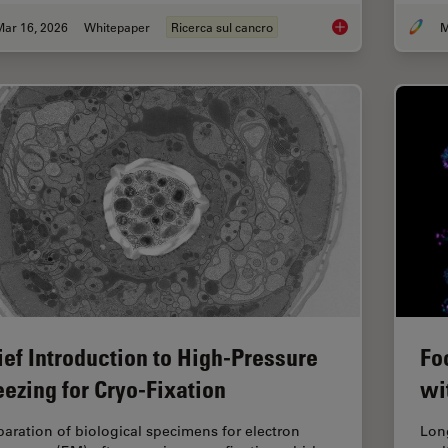
Mar 16, 2026
Whitepaper
Ricerca sul cancro
M
History, Developmen
ief Introduction to High-Pressure
Fo
eezing for Cryo-Fixation
wi
paration of biological specimens for electron
Lon