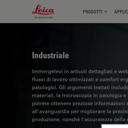
Leica Microsystems Logo
PRODOTTI
APPLIC
Industriale
Immergetevi in articoli dettagliati e webi
flussi di lavoro ottimizzati e comfort er
patologici. Gli argomenti trattati includo
materiali, la microscopia in patologia e m
potrete ottenere preziose informazioni su
all'avanguardia per migliorare la precisi
produzione, nonché l'accuratezza della d