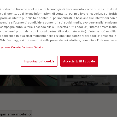
ri partner utilizziamo cookie e altre tecnologie di tracciamento, come pure alcuni dei da
 dall'utente, quali le sue informazioni di contatto, per migliorare l'esperienza di fruizi
oporre all'utente pubblicità e contenuti personalizzati in base alle sue interazioni con q
nsentire all'utente di condividere contenuti sui social media, svolgere analisi e misurar
 campagne pubblicitarie. Facendo clic su "Accetta tutti i cookie", l'utente presta il s
ondividere i propri dati con i nostri partner (link riportato sotto). L'utente può modific
di consenso in qualsiasi momento nella sezione "Impostazioni dei cookie" presente in
Web. Per maggiori informazioni sulle prassi da noi adottate, consultare l'Informativa 
 Polarization
Key Factors to
systems Cookie Partners Details
croscopy Principle
Consider When
Impostazioni cookie
Accetta tutti i cookie
Selecting a Stereo
Microscope
ganismo modello