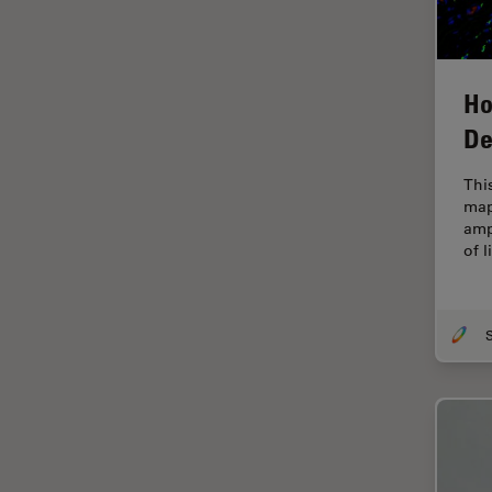
HyD
Imaging e analisi tissutale
avanzata
Ho
Imaging in 3D
De
Imaging in vivo dell'intero
organismo
Thi
Imaging Microhub
map
amp
Imaging per live cell
of 
Imaging Quantitativo
Immunofluorescenza
Imperial Imaging Hub
Industria dell'elettronica e dei
semiconduttori
Industria metallurgica
Intelligenza Artificiale