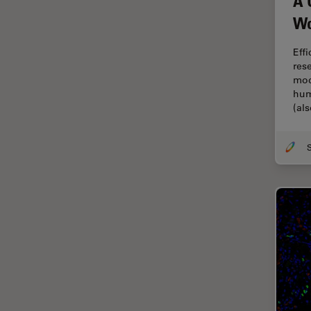
A 
F-Tecnica
Wo
FLIM (Fluorescence Lifetime
Imaging Microscopy)
Eff
Fluorescenza
res
mod
Fluorocromo
hum
(al
FluoSync
FRAP
Fresatura a fascio ionico
FRET
Funzionalità STELLANTIS
Garanzia di qualità / Controllo
di qualità
Ginecologia e Urologia
Grani