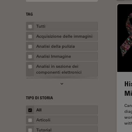
TAG
Tutti
Acquisizione delle immagini
Analisi della pulizia
Analisi Immagine
Analisi in sezione dei
componenti elettronici
Hi
Analisi multiplex spaziale
Mi
Anatomia patologica
TIPO DI STORIA
Apertura Numerica
Can
All
dia
AR Surgery
wor
Articoli
Assemblaggio
wit
Tutorial