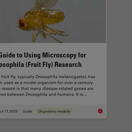
Guide to Using Microscopy for
osophila (Fruit Fly) Research
 fruit fly, typically Drosophila melanogaster, has
n used as a model organism for over a century.
 reason is that many disease-related genes are
red between Drosophila and humans. It is…
ul 17, 2025
Guida
Organismo modello
A Guide to Using Mic