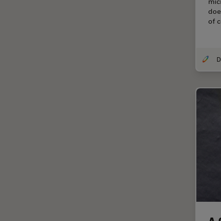
mic
Coherent Raman Scattering
doe
(CRS)
of 
Colorazione
Conservazione dei beni
artistici
Contrast Methods in Light
Microscopy
Cryo SEM
Cultura Cellulare
Didattica
Dissezione
Drosophila Research
EMBL Imaging Centre
Ergonomia