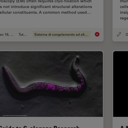
roscopy (EM) often requires cryo-fixation which
mul
s not introduce significant structural alterations
cell
cellular constituents. A common method used…
insi
reg
Dec 16, 2025
Tutorial
Sistema di congelamento ad alta pressione
O
Brief Introduction t