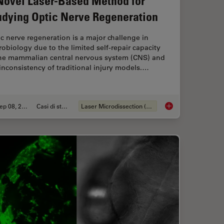
Novel Laser-Based Method for
udying Optic Nerve Regeneration
c nerve regeneration is a major challenge in
obiology due to the limited self-repair capacity
the mammalian central nervous system (CNS) and
inconsistency of traditional injury models.…
Sep 08, 2025
Casi di studio
Laser Microdissection (LMD)
ns Research – Working with Nematodes
A Novel Laser-Based