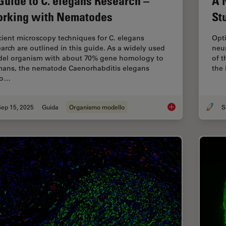
Guide to C. elegans Research –
A 
rking with Nematodes
St
icient microscopy techniques for C. elegans
Opti
earch are outlined in this guide. As a widely used
neur
el organism with about 70% gene homology to
of 
ans, the nematode Caenorhabditis elegans
the 
so…
Sep 15, 2025
Guida
Organismo modello
A Guide to C. elega