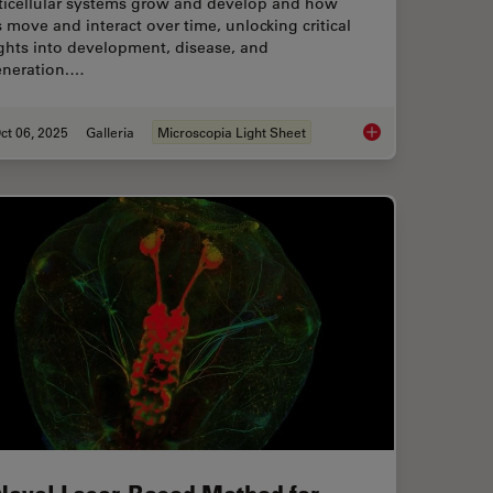
ticellular systems grow and develop and how
s move and interact over time, unlocking critical
ghts into development, disease, and
eneration.…
ct 06, 2025
Galleria
Microscopia Light Sheet
o High-Pressure Freezing for Cryo-Fixation
Focus on Long-Term 