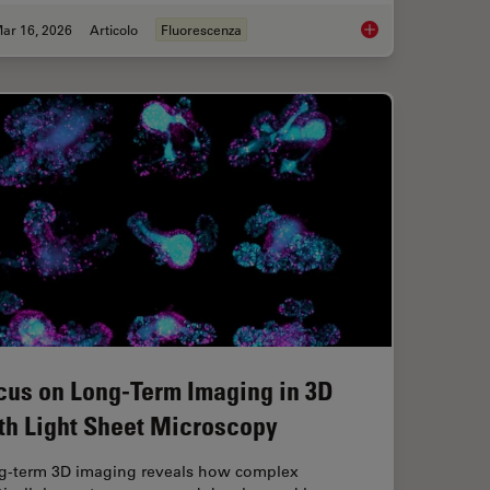
ar 16, 2026
Articolo
Fluorescenza
ts and Trends of Microscopy in Cancer Research
Overview of Fluoresc
cus on Long-Term Imaging in 3D
th Light Sheet Microscopy
g-term 3D imaging reveals how complex