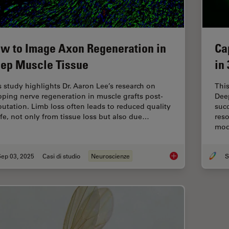
w to Image Axon Regeneration in
Ca
ep Muscle Tissue
in
s study highlights Dr. Aaron Lee’s research on
Thi
ping nerve regeneration in muscle grafts post-
Dee
utation. Limb loss often leads to reduced quality
succ
life, not only from tissue loss but also due…
reso
mod
Sep 03, 2025
Casi di studio
Neuroscienze
How to Image Axon 