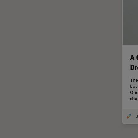
Inverted Microscopy
La ricerca Life Sciences
Laser Induced Breakdown
Spectroscopy (LIBS)
Laser Microdissection (LMD)
Lente dell’obiettivo
A 
Limite di diffrazione
Dr
Malattie neurodegenerative
The
Metallografia
bee
One
Microchirurgia
sha
Microelttronica
J
Microscopi a contrasto di fase
Microscopi Automatici