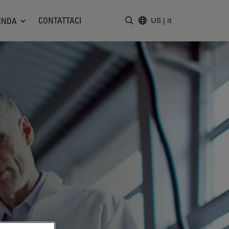
CONTATTACI
ENDA
US
|
it
Inserire il termine di ricerc