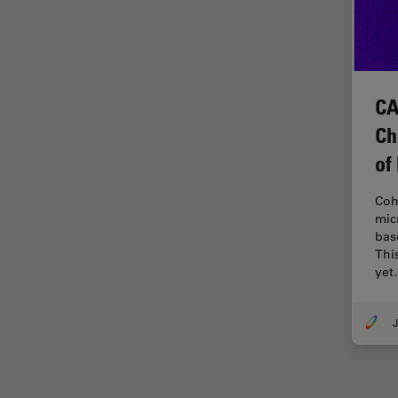
解析
オックスフォード・センター・
オブ・エクセレンス
オルガノイド＋3D細胞培養
CA
カメラ
Ch
がん研究
of
クライオSEM
クライオ電子顕微鏡
Coh
mic
クリーニング
bas
Thi
コーティング
ye
コヒーレントラマン散乱(CRS)
サンフランシスコ・イノベーシ
J
ョン・ハブ
サンプル調製