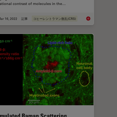
ational contrast of molecules in the…
ar 16, 2022
記事
コヒーレントラマン散乱(CRS)
les for Stimulated Raman Scattering (SRS) imaging
The Potential of Coh
imulated Raman Scattering