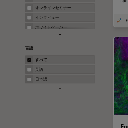
spe
FRAP
オンラインセミナー
FRET
インタビュー
Fテクニック
ホワイトぺーパー
HyD
ケーススタディ
Inverted Microscopy
概要
言語
Neuro-Oncology
ガイド
すべて
Neurovascular Surgery
英語
Red Reflex
日本語
SEM
Service
STED
STELLARISの機能
TEM
Fo