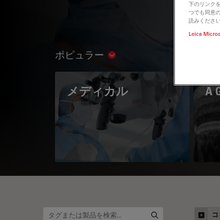
下のリンクを
つでも同意の
読みくださ
Leica Micro
ポピュラー
Show subnavigation
メディカル
A 
コ