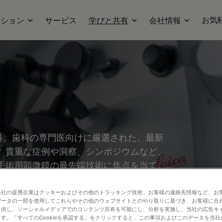
お気
ーション
サービス
学びと共有
会社情報
科、歯科の専門医向けに厳選された、最新
 貴重な症例や洞察、シンポジウムなど、
手術用顕微鏡の最先端技術に焦点を当て、
ジングといった革新的技術が、複雑な手術の
に貢献するかをご紹介します。
当社の提携企業はクッキーおよびその他のトラッキング技術、お客様の連絡先情報など、お
データの一部を使用してこれらやその他のウェブサイトとのやり取りに基づき、お客様に合
提供し、ソーシャルメディアでのコンテンツ共有を可能にし、分析を実施し、当社の広告キ
す。「すべてのCookieを承認する」をクリックすると、この事項およびこのデータを当