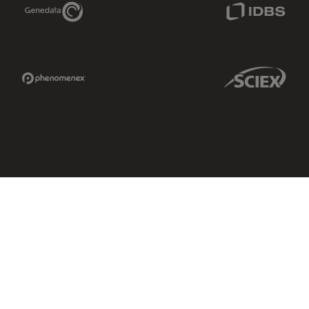
Genedata Link
IDBS Link
Phenomenex Link
Sciex Link