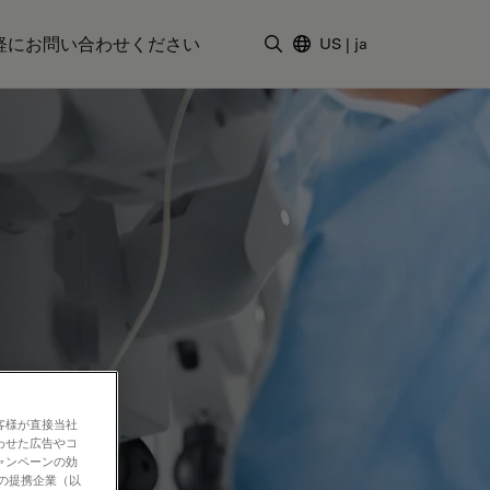
軽にお問い合わせください
US
|
ja
検索用語を入力
客様が直接当社
わせた広告やコ
ャンペーンの効
社の提携企業（以