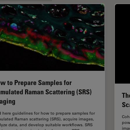
w to Prepare Samples for
imulated Raman Scattering (SRS)
Th
aging
Sc
d here guidelines for how to prepare samples for
Coh
mulated Raman scattering (SRS), acquire images,
powe
lyze data, and develop suitable workflows. SRS
imag