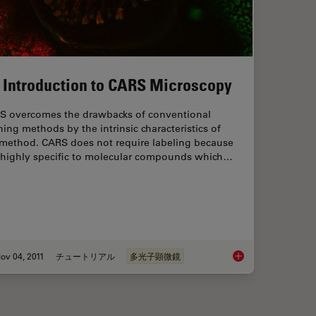
 Introduction to CARS Microscopy
S overcomes the drawbacks of conventional
ning methods by the intrinsic characteristics of
 method. CARS does not require labeling because
is highly specific to molecular compounds which…
ov 04, 2011
チュートリアル
多光子顕微鏡
aging Characteristic Vibrational Contrast of Molecules
An Introduction to 