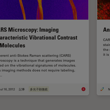
RS Microscopy: Imaging
An
aracteristic Vibrational Contrast
CAR
 Molecules
stai
the
it 
erent anti-Stokes Raman scattering (CARS)
roscopy is a technique that generates images
ed on the vibrational signatures of molecules.
s imaging methods does not require labeling,
t…
ul 16, 2012
記事
多光子顕微鏡
N
CARS Microscopy: Im