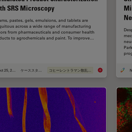
th SRS Microscopy
Mi
Ne
ams, pastes, gels, emulsions, and tablets are
quitous across a wide range of manufacturing
Desp
tors from pharmaceuticals and consumer health
mec
ducts to agrochemicals and paint. To improve…
neur
Par
pro
Oct 25, 2021
ケーススタディ
コヒーレントラマン散乱(CRS)
N
Formulated Product 