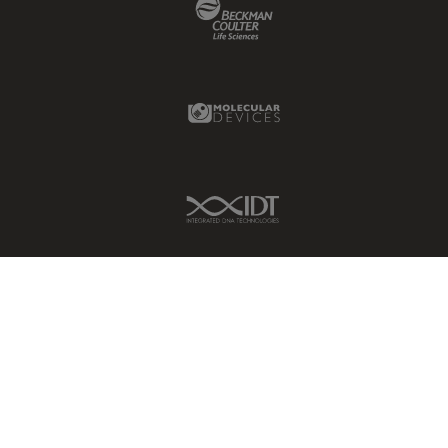
Beckman Coulter Link
ライブセルイメージング
ラベルフリー
レーザーマイクロダイセクショ
Molecular Devices Link
ン（LMD）
レーザー誘起ブレークダウン分
光法(LIBS)
ワイドフィールド顕微鏡
IDT Link
人工知能
位相差顕微鏡
偏光
光コヒーレンス トモグラフィ
（OCT）
光学系
光学顕微鏡