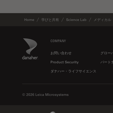
ゼブラフィッシュの研究
デジタルマイクロスコープ
バイオファーマ
Home
学びと共有
Science Lab
メディカル
バッテリー製造
プリント基板（PCB）
Footer
Danaher Logo
COMPANY
ボストン・イノベーション・ハ
ブ
お問い合わせ
グロー
マイクロエレクトロニクス
Product Security
パート
マイクロサージェリー
ダナハー・ライフサイエンス
マイクロハブ・イメージング
メディカル
モデル生物
© 2026 Leica Microsystems
ライトシート顕微鏡
ライフサイエンス