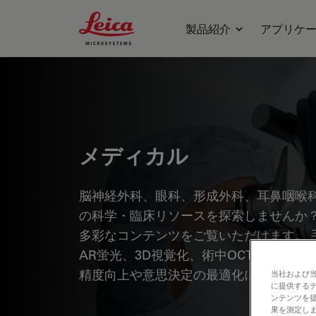
Leica Microsystems Logo
製品紹介
アプリケ
メディカル
脳神経外科、眼科、形成外科、耳鼻咽喉
の科学・臨床リソースを探索しませんか？
多彩なコンテンツをご覧いただけます。 
AR蛍光、3D視覚化、術中OCTイメー
精度向上や意思決定の最適化にどのよう
当社および
に提供する
ンテンツを
果を測定しま