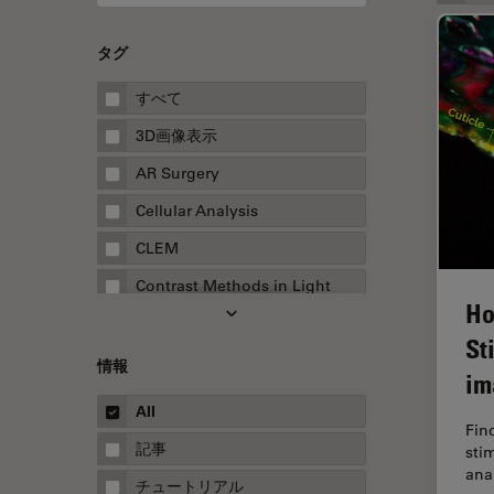
タグ
すべて
3D画像表示
AR Surgery
Cellular Analysis
CLEM
Contrast Methods in Light
Ho
Microscopy
St
Drosophila Research
情報
im
EMBLイメージングセンター
All
FLIM（蛍光寿命イメージング顕
Fin
微鏡法）
記事
sti
ana
FluoSync
チュートリアル