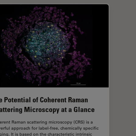
e Potential of Coherent Raman
attering Microscopy at a Glance
erent Raman scattering microscopy (CRS) is a
rful approach for label-free, chemically specific
ing. It is based on the characteristic intrinsic