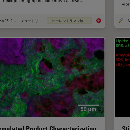
ctroscopic imaging is also known as SRS…
vibr
Feb 05, 2024
チュートリアル
コヒーレントラマン散乱(CRS)
M
How to Prepare Samp
rmulated Product Characterization
St