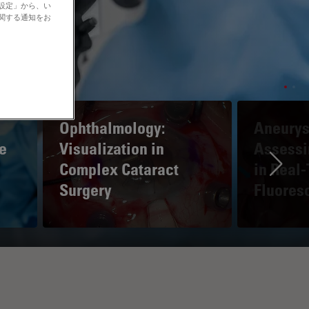
の設定」から、い
に関する通知をお
Ophthalmology:
Aneurys
e
Visualization in
Assessi
Complex Cataract
in Real
Ne
Surgery
Fluores