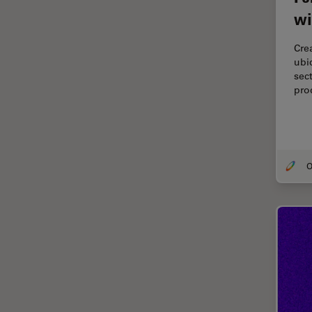
Thunderイメージング
wi
TIRF
Cre
Upright Microscopy
ubi
sec
アプリケーションノート
pro
イオンビームミリング
インダストリー
インペリアル・カレッジ・ロン
ドンイメージングハブ
ウイルス学
ウルトラミクロトーム
エルゴノミクス
エレクトロニクスおよび半導体
産業
エレクトロニクスのための断面