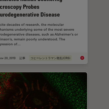
croscopy Probes
urodegenerative Disease
ite decades of research, the molecular
hanisms underlying some of the most severe
odegenerative diseases, such as Alzheimer’s or
kinson’s, remain poorly understood. The
gression of…
ov 20, 2019
記事
コヒーレントラマン散乱(CRS)
Characterization with SRS Microscopy
Stimulated Raman Sc