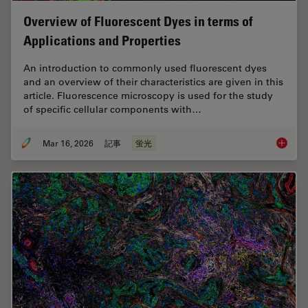
Overview of Fluorescent Dyes in terms of
Applications and Properties
An introduction to commonly used fluorescent dyes
and an overview of their characteristics are given in this
article. Fluorescence microscopy is used for the study
of specific cellular components with…
Mar 16, 2026
記事
蛍光
Overvie