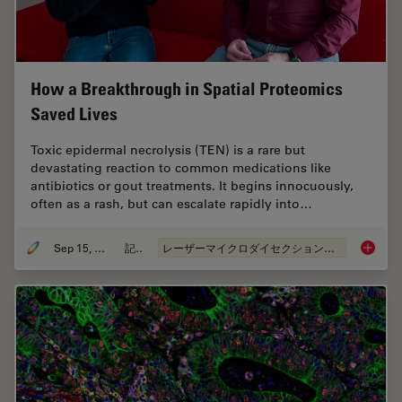
How a Breakthrough in Spatial Proteomics
Saved Lives
Toxic epidermal necrolysis (TEN) is a rare but
devastating reaction to common medications like
antibiotics or gout treatments. It begins innocuously,
often as a rash, but can escalate rapidly into…
Sep 15, 2025
記事
レーザーマイクロダイセクション（LMD）
How a B