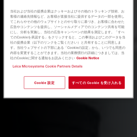
当社および当社の提携企業はクッキーおよびその他のトラッキング技術、お
客様の連絡先情報など、お客様が直接当社に提供するデータの一部を使用し
てこれらやその他のウェブサイトとのやり取りに基づき、お客様に合わせた
広告やコンテンツを提供し、ソーシャルメディアでのコンテンツ共有を可能
にし、分析を実施し、当社の広告キャンペーンの効果を測定します。「すべ
てのCookieを承認する」をクリックすると、この事項およびこのデータを当
社の提携企業（以下のリンクをご覧ください）と共有することに同意しま
す。当社ウェブサイトの下部にある「Cookieの設定」から、いつでも同意の
内容を変更することができます。当社の業務慣行の詳細につきましては、当
社のCookieに関する通知をお読みください
Cookie Notice
Leica Microsystems Cookie Partners Details
Cookie 設定
すべての Cookie を受け入れる