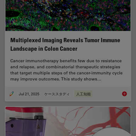
Multiplexed Imaging Reveals Tumor Immune
Landscape in Colon Cancer
Cancer immunotherapy benefits few due to resistance
and relapse, and combinatorial therapeutic strategies
that target multiple steps of the cancer-immunity cycle
may improve outcomes. This study shows…
Jul 21, 2025
ケーススタディ
人工知能
Multipl