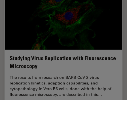
Studying Virus Replication with Fluorescence
Microscopy
The results from research on SARS-CoV-2 virus
replication kinetics, adaption capabilities, and
cytopathology in Vero E6 cells, done with the help of
fluorescence microscopy, are described in this…
Nov 15, 2023
記事
免疫蛍光
Studyin