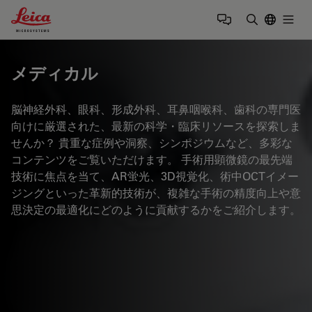
Leica Microsystems Logo
Togg
検索用語を
メディカル
脳神経外科、眼科、形成外科、耳鼻咽喉科、歯科の専門医
向けに厳選された、最新の科学・臨床リソースを探索しま
せんか？ 貴重な症例や洞察、シンポジウムなど、多彩な
コンテンツをご覧いただけます。 手術用顕微鏡の最先端
技術に焦点を当て、AR蛍光、3D視覚化、術中OCTイメー
ジングといった革新的技術が、複雑な手術の精度向上や意
思決定の最適化にどのように貢献するかをご紹介します。