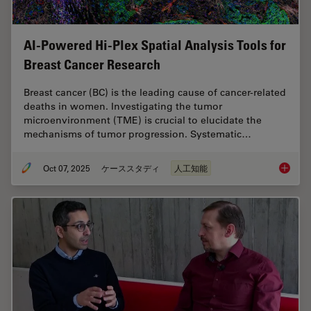
AI-Powered Hi-Plex Spatial Analysis Tools for
Breast Cancer Research
Breast cancer (BC) is the leading cause of cancer-related
deaths in women. Investigating the tumor
microenvironment (TME) is crucial to elucidate the
mechanisms of tumor progression. Systematic…
Oct 07, 2025
ケーススタディ
人工知能
AI-Powe