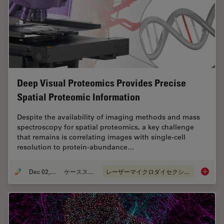
Deep Visual Proteomics Provides Precise
Spatial Proteomic Information
Despite the availability of imaging methods and mass
spectroscopy for spatial proteomics, a key challenge
that remains is correlating images with single-cell
resolution to protein-abundance…
Dec 02, 2024
ケーススタディ
レーザーマイクロダイセクション（LMD）
Deep Vi