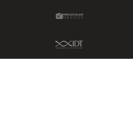
ライブセルイメージング
Molecular Devices Link
ラベルフリー
レーザーマイクロダイセクショ
ン（LMD）
IDT Link
レーザー誘起ブレークダウン分
光法(LIBS)
ワイドフィールド顕微鏡
人工知能
位相差顕微鏡
偏光
光コヒーレンス トモグラフィ
（OCT）
光学系
光学顕微鏡