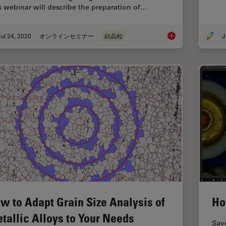
s webinar will describe the preparation of…
ul 24, 2020
オンラインセミナー
結晶粒
J
Inverted Microscopes
w to Adapt Grain Size Analysis of
Ho
tallic Alloys to Your Needs
Save