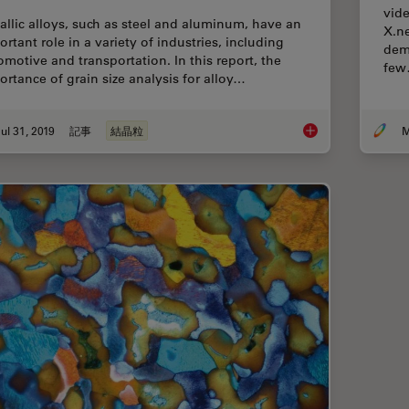
vide
allic alloys, such as steel and aluminum, have an
X.ne
rtant role in a variety of industries, including
dem
omotive and transportation. In this report, the
fe
ortance of grain size analysis for alloy…
ul 31, 2019
記事
結晶粒
M
How to Adapt Grain S