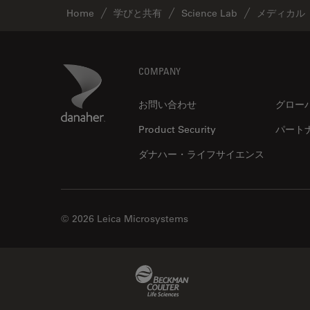
ゼブラフィッシュの研究
Home
学びと共有
Science Lab
メディカル
デジタルマイクロスコープ
バイオファーマ
Footer
Danaher Logo
バッテリー製造
COMPANY
プリント基板（PCB）
お問い合わせ
グロー
ボストン・イノベーション・ハ
Product Security
パート
ブ
ダナハー・ライフサイエンス
マイクロエレクトロニクス
マイクロサージェリー
マイクロハブ・イメージング
© 2026 Leica Microsystems
メディカル
モデル生物
Beckman Coulter Link
ライトシート顕微鏡
ライフサイエンス