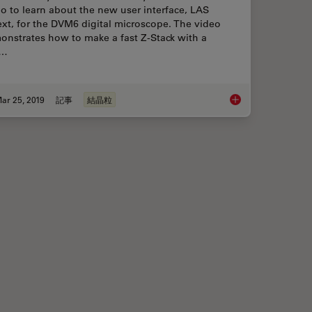
o to learn about the new user interface, LAS
xt, for the DVM6 digital microscope. The video
onstrates how to make a fast Z-Stack with a
w…
ar 25, 2019
記事
結晶粒
ize Analysis of Metallic Alloys to Your Needs
How to Make a Fast 