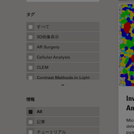
タグ
すべて
3D画像表示
AR Surgery
Cellular Analysis
CLEM
Contrast Methods in Light
Microscopy
Drosophila Research
In
情報
EMBLイメージングセンター
An
All
FLIM（蛍光寿命イメージング顕
微鏡法）
Micr
記事
det
FluoSync
チュートリアル
pur