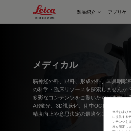
Leica Microsystems Logo
製品紹介
アプリケ
メディカル
脳神経外科、眼科、形成外科、耳鼻咽喉
の科学・臨床リソースを探索しませんか？
多彩なコンテンツをご覧いただけます。 
AR蛍光、3D視覚化、術中OCTイメー
当社および
精度向上や意思決定の最適化にどのよう
に提供する
ンテンツを
果を測定しま