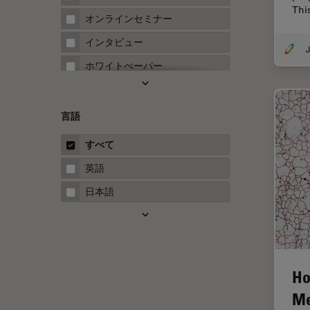
Thi
FRAP
オンラインセミナー
FRET
インタビュー
J
Fテクニック
ホワイトぺーパー
HyD
ケーススタディ
Inverted Microscopy
概要
言語
Neuro-Oncology
ガイド
すべて
Neurovascular Surgery
英語
Red Reflex
日本語
SEM
Service
STED
Ho
STELLARISの機能
Me
TEM