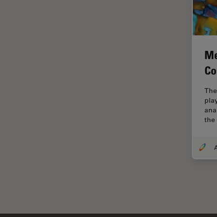
解析
オックスフォード・センター・
オブ・エクセレンス
オルガノイド＋3D細胞培養
Me
カメラ
Co
がん研究
The
クライオSEM
play
クライオ電子顕微鏡
ana
the 
クリーニング
コーティング
コヒーレントラマン散乱(CRS)
サンフランシスコ・イノベーシ
ョン・ハブ
サンプル調製