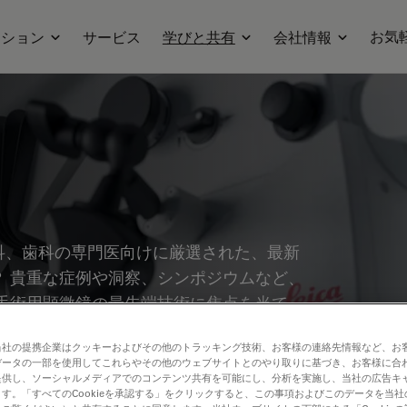
お気
ーション
サービス
学びと共有
会社情報
科、歯科の専門医向けに厳選された、最新
 貴重な症例や洞察、シンポジウムなど、
手術用顕微鏡の最先端技術に焦点を当て、
ジングといった革新的技術が、複雑な手術の
当社の提携企業はクッキーおよびその他のトラッキング技術、お客様の連絡先情報など、お
に貢献するかをご紹介します。
データの一部を使用してこれらやその他のウェブサイトとのやり取りに基づき、お客様に合
提供し、ソーシャルメディアでのコンテンツ共有を可能にし、分析を実施し、当社の広告キ
す。「すべてのCookieを承認する」をクリックすると、この事項およびこのデータを当