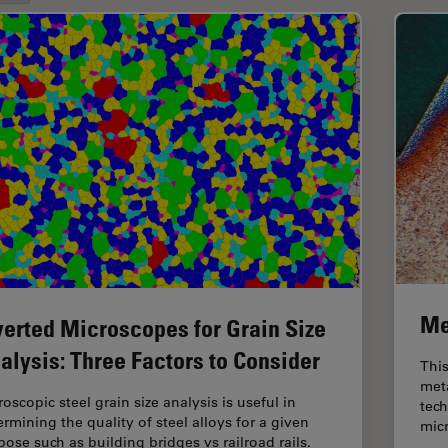
Me
verted Microscopes for Grain Size
alysis: Three Factors to Consider
This
meta
oscopic steel grain size analysis is useful in
tech
ermining the quality of steel alloys for a given
micr
pose such as building bridges vs railroad rails.