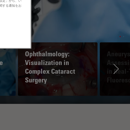
の設定」から、い
に関する通知をお
Ophthalmology:
Aneurys
e
Visualization in
Assessi
Complex Cataract
in Real
Ne
Surgery
Fluores