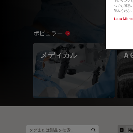
下のリンクを
つでも同意の
読みくださ
Leica Micro
ポピュラー
Show subnavigation
メディカル
A 
結