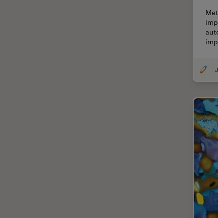
Thunderイメージング
Met
impo
TIRF
aut
Upright Microscopy
imp
アプリケーションノート
J
イオンビームミリング
インダストリー
インペリアル・カレッジ・ロン
ドンイメージングハブ
ウイルス学
ウルトラミクロトーム
エルゴノミクス
エレクトロニクスおよび半導体
産業
エレクトロニクスのための断面