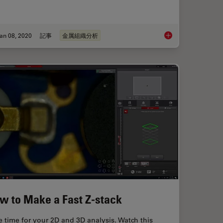
an 08, 2020
記事
金属組織分析
 for Grain Size Analysis: Three Factors to Consider
Metallography – an I
w to Make a Fast Z-stack
 time for your 2D and 3D analysis. Watch this