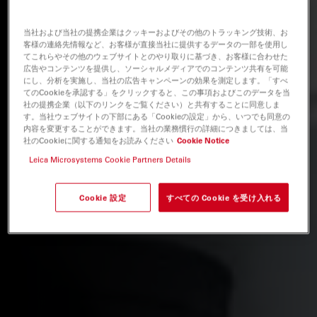
当社および当社の提携企業はクッキーおよびその他のトラッキング技術、お
客様の連絡先情報など、お客様が直接当社に提供するデータの一部を使用し
てこれらやその他のウェブサイトとのやり取りに基づき、お客様に合わせた
広告やコンテンツを提供し、ソーシャルメディアでのコンテンツ共有を可能
にし、分析を実施し、当社の広告キャンペーンの効果を測定します。「すべ
てのCookieを承認する」をクリックすると、この事項およびこのデータを当
社の提携企業（以下のリンクをご覧ください）と共有することに同意しま
す。当社ウェブサイトの下部にある「Cookieの設定」から、いつでも同意の
内容を変更することができます。当社の業務慣行の詳細につきましては、当
社のCookieに関する通知をお読みください
Cookie Notice
Leica Microsystems Cookie Partners Details
Cookie 設定
すべての Cookie を受け入れる