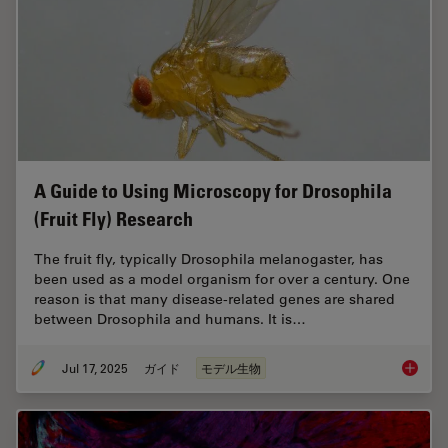
A Guide to Using Microscopy for Drosophila
(Fruit Fly) Research
The fruit fly, typically Drosophila melanogaster, has
been used as a model organism for over a century. One
reason is that many disease-related genes are shared
between Drosophila and humans. It is…
Jul 17, 2025
ガイド
モデル生物
A Guide