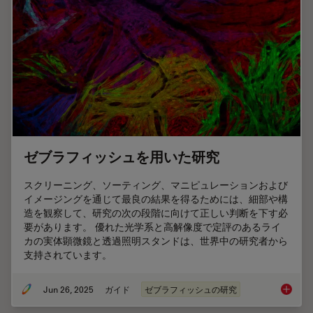
ゼブラフィッシュを用いた研究
スクリーニング、ソーティング、マニピュレーションおよび
イメージングを通じて最良の結果を得るためには、細部や構
造を観察して、研究の次の段階に向けて正しい判断を下す必
要があります。 優れた光学系と高解像度で定評のあるライ
カの実体顕微鏡と透過照明スタンドは、世界中の研究者から
支持されています。
Jun 26, 2025
ガイド
ゼブラフィッシュの研究
ゼブラ