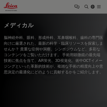
Leica Microsystems Logo
Togg
検索用語を
メディカル
脳神経外科、眼科、形成外科、耳鼻咽喉科、歯科の専門医
向けに厳選された、最新の科学・臨床リソースを探索しま
せんか？ 貴重な症例や洞察、シンポジウムなど、多彩な
コンテンツをご覧いただけます。 手術用顕微鏡の最先端
技術に焦点を当て、AR蛍光、3D視覚化、術中OCTイメー
ジングといった革新的技術が、複雑な手術の精度向上や意
思決定の最適化にどのように貢献するかをご紹介します。