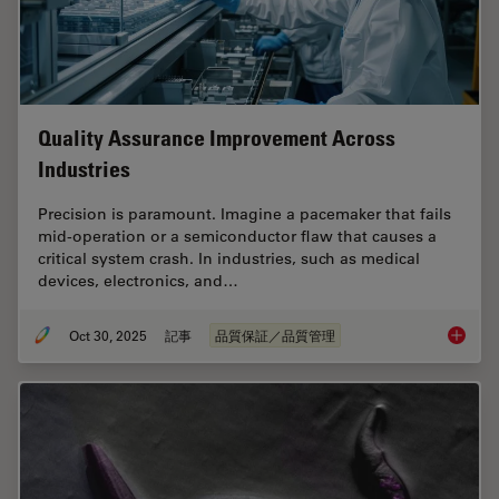
Quality Assurance Improvement Across
Industries
Precision is paramount. Imagine a pacemaker that fails
mid-operation or a semiconductor flaw that causes a
critical system crash. In industries, such as medical
devices, electronics, and…
Oct 30, 2025
記事
品質保証／品質管理
Quality