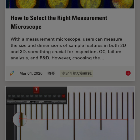
How to Select the Right Measurement
Microscope
With a measurement microscope, users can measure
the size and dimensions of sample features in both 2D
and 3D, something crucial for inspection, QC, failure
analysis, and R&D. However, choosing the…
Mar 04, 2026
概要
測定可能な顕微鏡
How to 