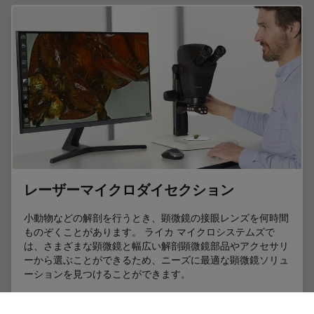
レーザーマイクロダイセクション
小動物などの解剖を行うとき、顕微鏡の接眼レンズを何時間
ものぞくことがあります。 ライカ マイクロシステムズで
は、さまざまな顕微鏡と幅広い解剖顕微鏡部品やアクセサリ
ーから選ぶことができるため、ニーズに最適な顕微鏡ソリュ
ーションを見つけることができます。
May 23, 2025
ガイド
解剖
レーザ