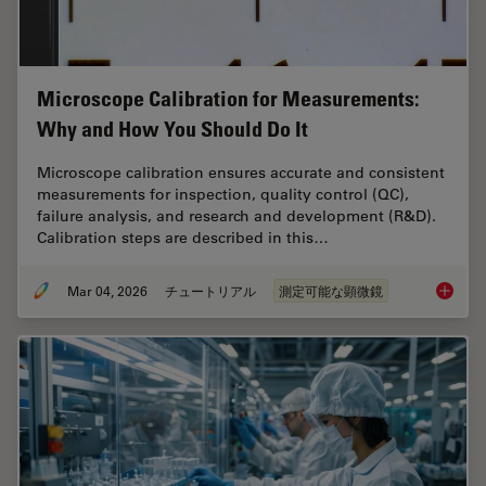
Microscope Calibration for Measurements:
Why and How You Should Do It
Microscope calibration ensures accurate and consistent
measurements for inspection, quality control (QC),
failure analysis, and research and development (R&D).
Calibration steps are described in this…
Mar 04, 2026
チュートリアル
測定可能な顕微鏡
Microsc