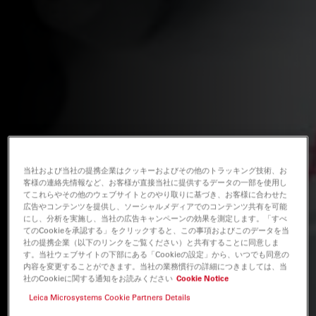
当社および当社の提携企業はクッキーおよびその他のトラッキング技術、お
客様の連絡先情報など、お客様が直接当社に提供するデータの一部を使用し
てこれらやその他のウェブサイトとのやり取りに基づき、お客様に合わせた
広告やコンテンツを提供し、ソーシャルメディアでのコンテンツ共有を可能
にし、分析を実施し、当社の広告キャンペーンの効果を測定します。「すべ
てのCookieを承認する」をクリックすると、この事項およびこのデータを当
社の提携企業（以下のリンクをご覧ください）と共有することに同意しま
す。当社ウェブサイトの下部にある「Cookieの設定」から、いつでも同意の
内容を変更することができます。当社の業務慣行の詳細につきましては、当
社のCookieに関する通知をお読みください
Cookie Notice
Leica Microsystems Cookie Partners Details