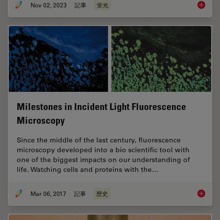
Nov 02, 2023
記事
蛍光
Epi-Ill
Milestones in Incident Light Fluorescence
Microscopy
Since the middle of the last century, fluorescence
microscopy developed into a bio scientific tool with
one of the biggest impacts on our understanding of
life. Watching cells and proteins with the…
Mar 06, 2017
記事
歴史
Milesto