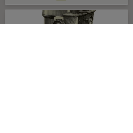
The History of Stereo Microscopy
This article gives an overview on the history of stereo
microscopes. The development and evolution from
handcrafted instruments (late 16th to mid-18th century)
to mass produced ones the last 150…
Jan 11, 2007
記事
歴史
The His