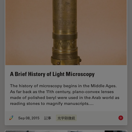
A Brief History of Light Microscopy
The history of microscopy begins in the Middle Ages.
As far back as the 11th century, plano-convex lenses
made of polished beryl were used in the Arab world as
reading stones to magnify manuscripts.…
Sep 08, 2015
記事
光学顕微鏡
A Brief 