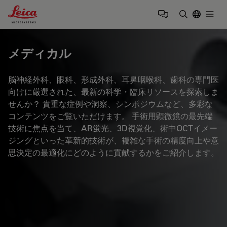
Leica Microsystems Logo
Togg
検索用語を
メディカル
脳神経外科、眼科、形成外科、耳鼻咽喉科、歯科の専門医
向けに厳選された、最新の科学・臨床リソースを探索しま
せんか？ 貴重な症例や洞察、シンポジウムなど、多彩な
コンテンツをご覧いただけます。 手術用顕微鏡の最先端
技術に焦点を当て、AR蛍光、3D視覚化、術中OCTイメー
ジングといった革新的技術が、複雑な手術の精度向上や意
思決定の最適化にどのように貢献するかをご紹介します。