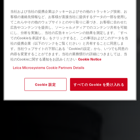
当社および当社の提携企業はクッキーおよびその他のトラッキング技術、お
客様の連絡先情報など、お客様が直接当社に提供するデータの一部を使用し
てこれらやその他のウェブサイトとのやり取りに基づき、お客様に合わせた
広告やコンテンツを提供し、ソーシャルメディアでのコンテンツ共有を可能
にし、分析を実施し、当社の広告キャンペーンの効果を測定します。「すべ
てのCookieを承認する」をクリックすると、この事項およびこのデータを当
社の提携企業（以下のリンクをご覧ください）と共有することに同意しま
す。当社ウェブサイトの下部にある「Cookieの設定」から、いつでも同意の
内容を変更することができます。当社の業務慣行の詳細につきましては、当
社のCookieに関する通知をお読みください
Cookie Notice
Leica Microsystems Cookie Partners Details
Cookie 設定
すべての Cookie を受け入れる