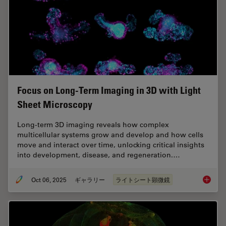
Focus on Long-Term Imaging in 3D with Light
Sheet Microscopy
Long-term 3D imaging reveals how complex
multicellular systems grow and develop and how cells
move and interact over time, unlocking critical insights
into development, disease, and regeneration.…
Oct 06, 2025
ギャラリー
ライトシート顕微鏡
Focus o