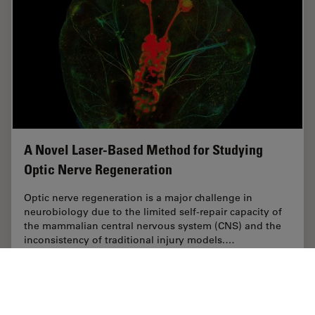
A Novel Laser-Based Method for Studying
Optic Nerve Regeneration
Optic nerve regeneration is a major challenge in
neurobiology due to the limited self-repair capacity of
the mammalian central nervous system (CNS) and the
inconsistency of traditional injury models.…
Sep 08, 2025
ケーススタディ
レーザーマイクロダイセクション（LMD）
A Novel