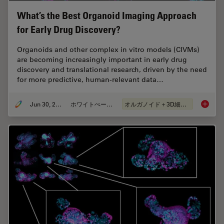
What’s the Best Organoid Imaging Approach
for Early Drug Discovery?
Organoids and other complex in vitro models (CIVMs)
are becoming increasingly important in early drug
discovery and translational research, driven by the need
for more predictive, human-relevant data…
Jun 30, 2026
ホワイトぺーパー
オルガノイド＋3D細胞培養
What’s 