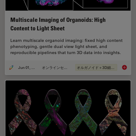
Multiscale Imaging of Organoids: High
Content to Light Sheet
Learn multiscale organoid imaging: fixed high content
phenotyping, gentle dual view light sheet, and
reproducible pipelines that turn 3D data into insights.
Jun 01, 2026
オンラインセミナー
オルガノイド＋3D細胞培養
Multisc