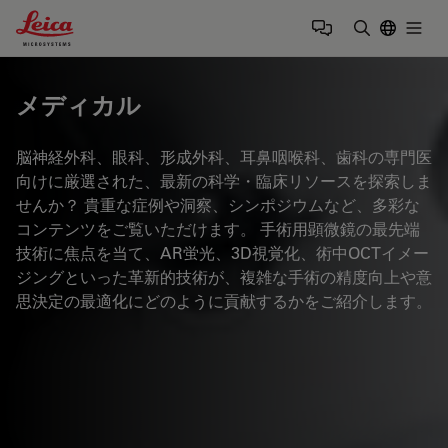
Leica Microsystems Logo
Togg
検索用語を
メディカル
脳神経外科、眼科、形成外科、耳鼻咽喉科、歯科の専門医
向けに厳選された、最新の科学・臨床リソースを探索しま
せんか？ 貴重な症例や洞察、シンポジウムなど、多彩な
コンテンツをご覧いただけます。 手術用顕微鏡の最先端
技術に焦点を当て、AR蛍光、3D視覚化、術中OCTイメー
ジングといった革新的技術が、複雑な手術の精度向上や意
思決定の最適化にどのように貢献するかをご紹介します。