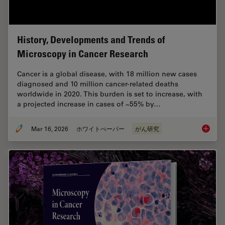
History, Developments and Trends of
Microscopy in Cancer Research
Cancer is a global disease, with 18 million new cases
diagnosed and 10 million cancer-related deaths
worldwide in 2020. This burden is set to increase, with
a projected increase in cases of ~55% by…
Mar 16, 2026
ホワイトぺーパー
がん研究
History