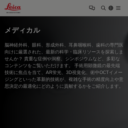
Leica Microsystems Logo
Togg
検索用語を
メディカル
脳神経外科、眼科、形成外科、耳鼻咽喉科、歯科の専門医
向けに厳選された、最新の科学・臨床リソースを探索しま
せんか？ 貴重な症例や洞察、シンポジウムなど、多彩な
コンテンツをご覧いただけます。 手術用顕微鏡の最先端
技術に焦点を当て、AR蛍光、3D視覚化、術中OCTイメー
ジングといった革新的技術が、複雑な手術の精度向上や意
思決定の最適化にどのように貢献するかをご紹介します。