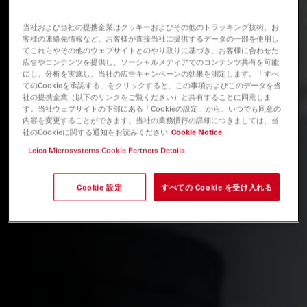
当社および当社の提携企業はクッキーおよびその他のトラッキング技術、お
客様の連絡先情報など、お客様が直接当社に提供するデータの一部を使用し
てこれらやその他のウェブサイトとのやり取りに基づき、お客様に合わせた
広告やコンテンツを提供し、ソーシャルメディアでのコンテンツ共有を可能
にし、分析を実施し、当社の広告キャンペーンの効果を測定します。「すべ
てのCookieを承認する」をクリックすると、この事項およびこのデータを当
社の提携企業（以下のリンクをご覧ください）と共有することに同意しま
す。当社ウェブサイトの下部にある「Cookieの設定」から、いつでも同意の
内容を変更することができます。当社の業務慣行の詳細につきましては、当
社のCookieに関する通知をお読みください
Cookie Notice
Leica Microsystems Cookie Partners Details
Cookie 設定
すべての Cookie を受け入れる