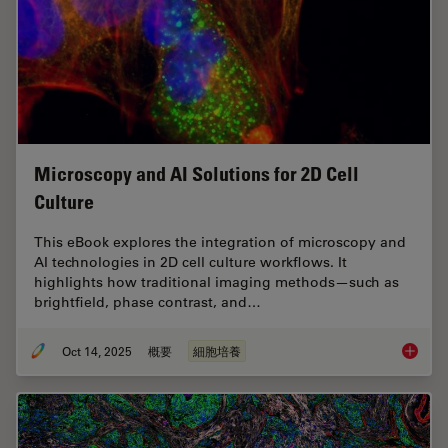
Microscopy and AI Solutions for 2D Cell
Culture
This eBook explores the integration of microscopy and
AI technologies in 2D cell culture workflows. It
highlights how traditional imaging methods—such as
brightfield, phase contrast, and…
Oct 14, 2025
概要
細胞培養
Microsco