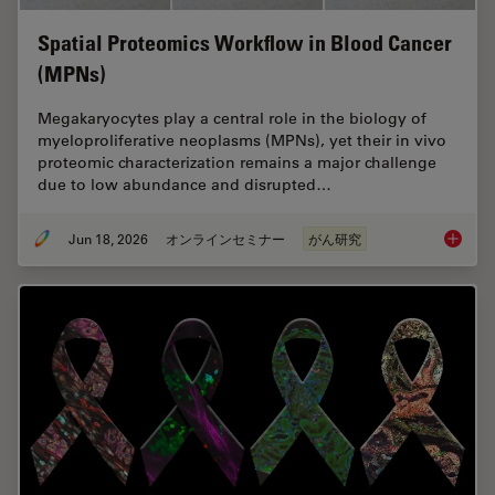
Spatial Proteomics Workflow in Blood Cancer
(MPNs)
Megakaryocytes play a central role in the biology of
myeloproliferative neoplasms (MPNs), yet their in vivo
proteomic characterization remains a major challenge
due to low abundance and disrupted…
Jun 18, 2026
オンラインセミナー
がん研究
Spatial