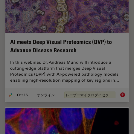
AI meets Deep Visual Proteomics (DVP) to
Advance Disease Research
In this webinar, Dr. Andreas Mund will introduce a
cutting-edge platform that merges Deep Visual
Proteomics (DVP) with AI-powered pathology models,
enabling high-resolution mapping of key regions in…
Oct 16, 2025
オンラインセミナー
レーザーマイクロダイセクション（LMD）
AI meet