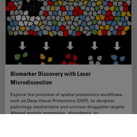
Biomarker Discovery with Laser
Microdissection
Explore the potential of spatial proteomics workflows,
such as Deep Visual Proteomics (DVP), to decipher
pathology mechanisms and uncover druggable targets.
Altered protein expression, abundance, or…
Sep 25, 2025
概要
レーザーマイクロダイセクション（LMD）
Biomark