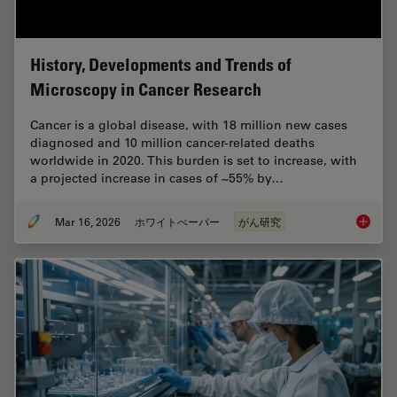
History, Developments and Trends of
Microscopy in Cancer Research
Cancer is a global disease, with 18 million new cases
diagnosed and 10 million cancer-related deaths
worldwide in 2020. This burden is set to increase, with
a projected increase in cases of ~55% by…
Mar 16, 2026
ホワイトぺーパー
がん研究
History