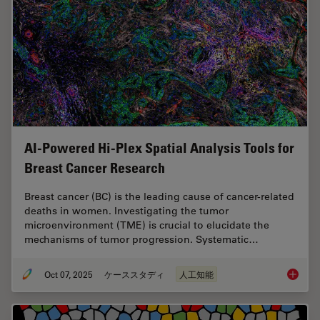
AI-Powered Hi-Plex Spatial Analysis Tools for
Breast Cancer Research
Breast cancer (BC) is the leading cause of cancer-related
deaths in women. Investigating the tumor
microenvironment (TME) is crucial to elucidate the
mechanisms of tumor progression. Systematic…
Oct 07, 2025
ケーススタディ
人工知能
AI-Powe