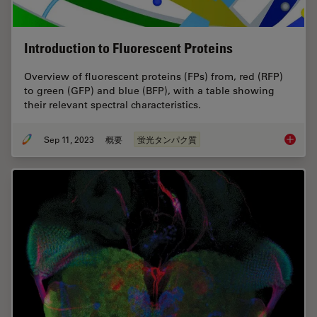
Introduction to Fluorescent Proteins
Overview of fluorescent proteins (FPs) from, red (RFP)
to green (GFP) and blue (BFP), with a table showing
their relevant spectral characteristics.
Sep 11, 2023
概要
蛍光タンパク質
Introduc