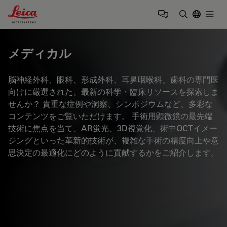
Leica Microsystems Logo
Togg
検索用語を
メディカル
脳神経外科、眼科、形成外科、耳鼻咽喉科、歯科の専門医
向けに厳選された、最新の科学・臨床リソースを探索しま
せんか？ 貴重な症例や洞察、シンポジウムなど、多彩な
コンテンツをご覧いただけます。 手術用顕微鏡の最先端
技術に焦点を当て、AR蛍光、3D視覚化、術中OCTイメー
ジングといった革新的技術が、複雑な手術の精度向上や意
思決定の最適化にどのように貢献するかをご紹介します。