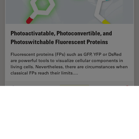
Photoactivatable, Photoconvertible, and
Photoswitchable Fluorescent Proteins
Fluorescent proteins (FPs) such as GFP, YFP or DsRed
are powerful tools to visualize cellular components in
living cells. Nevertheless, there are circumstances when
classical FPs reach their limits.…
May 04, 2017
記事
蛍光タンパク質
Photoac