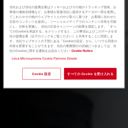
当社および当社の提携企業はクッキーおよびその他のトラッキング技術、お
客様の連絡先情報など、お客様が直接当社に提供するデータの一部を使用し
てこれらやその他のウェブサイトとのやり取りに基づき、お客様に合わせた
広告やコンテンツを提供し、ソーシャルメディアでのコンテンツ共有を可能
にし、分析を実施し、当社の広告キャンペーンの効果を測定します。「すべ
てのCookieを承認する」をクリックすると、この事項およびこのデータを当
社の提携企業（以下のリンクをご覧ください）と共有することに同意しま
す。当社ウェブサイトの下部にある「Cookieの設定」から、いつでも同意の
内容を変更することができます。当社の業務慣行の詳細につきましては、当
社のCookieに関する通知をお読みください
Cookie Notice
Leica Microsystems Cookie Partners Details
Cookie 設定
すべての Cookie を受け入れる