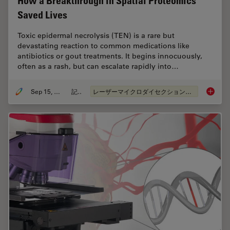
How a Breakthrough in Spatial Proteomics
Saved Lives
Toxic epidermal necrolysis (TEN) is a rare but
devastating reaction to common medications like
antibiotics or gout treatments. It begins innocuously,
often as a rash, but can escalate rapidly into…
Sep 15, 2025
記事
レーザーマイクロダイセクション（LMD）
How a B