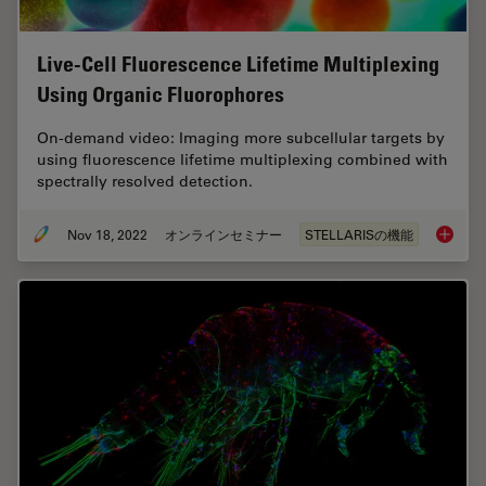
Live-Cell Fluorescence Lifetime Multiplexing
Using Organic Fluorophores
On-demand video: Imaging more subcellular targets by
using fluorescence lifetime multiplexing combined with
spectrally resolved detection.
Nov 18, 2022
オンラインセミナー
STELLARISの機能
Live-Ce