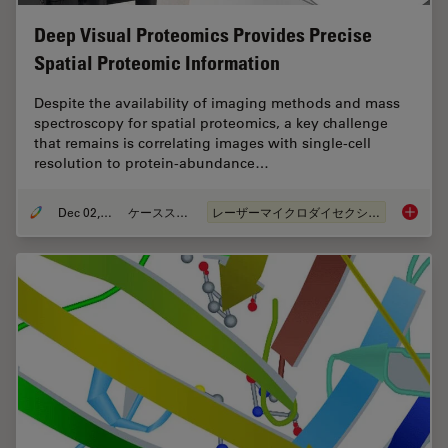
Deep Visual Proteomics Provides Precise
Spatial Proteomic Information
Despite the availability of imaging methods and mass
spectroscopy for spatial proteomics, a key challenge
that remains is correlating images with single-cell
resolution to protein-abundance…
Dec 02, 2024
ケーススタディ
レーザーマイクロダイセクション（LMD）
Deep Vi