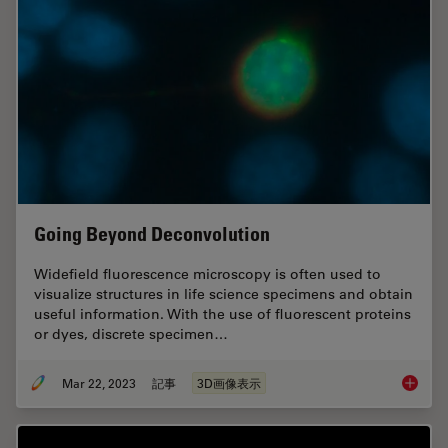
Going Beyond Deconvolution
Widefield fluorescence microscopy is often used to
visualize structures in life science specimens and obtain
useful information. With the use of fluorescent proteins
or dyes, discrete specimen…
Mar 22, 2023
記事
3D画像表示
Going B