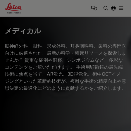
Leica Microsystems Logo
Togg
検索用語を
メディカル
脳神経外科、眼科、形成外科、耳鼻咽喉科、歯科の専門医
向けに厳選された、最新の科学・臨床リソースを探索しま
せんか？ 貴重な症例や洞察、シンポジウムなど、多彩な
コンテンツをご覧いただけます。 手術用顕微鏡の最先端
技術に焦点を当て、AR蛍光、3D視覚化、術中OCTイメー
ジングといった革新的技術が、複雑な手術の精度向上や意
思決定の最適化にどのように貢献するかをご紹介します。