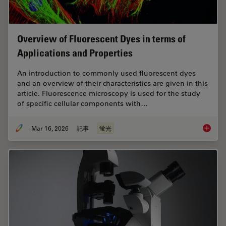
Overview of Fluorescent Dyes in terms of
Applications and Properties
An introduction to commonly used fluorescent dyes
and an overview of their characteristics are given in this
article. Fluorescence microscopy is used for the study
of specific cellular components with…
Mar 16, 2026
記事
蛍光
Overvie