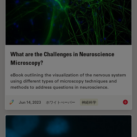
What are the Challenges in Neuroscience
Microscopy?
eBook outlining the visualization of the nervous system
using different types of microscopy techniques and
methods to address questions in neuroscience.
Jun 14, 2023
ホワイトぺーパー
神経科学
What ar