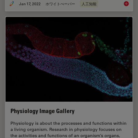
Jan 17, 2022
ホワイトぺーパー
人工知能
How to 
Physiology Image Gallery
Physiology is about the processes and functions within
a living organism. Research in physiology focuses on
the activities and functions of an organism’s organs,