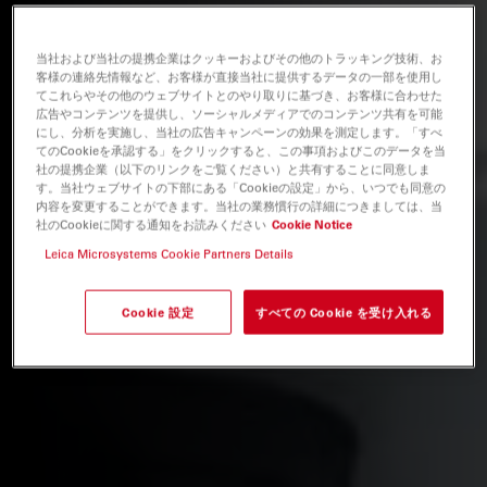
当社および当社の提携企業はクッキーおよびその他のトラッキング技術、お
客様の連絡先情報など、お客様が直接当社に提供するデータの一部を使用し
てこれらやその他のウェブサイトとのやり取りに基づき、お客様に合わせた
広告やコンテンツを提供し、ソーシャルメディアでのコンテンツ共有を可能
にし、分析を実施し、当社の広告キャンペーンの効果を測定します。「すべ
てのCookieを承認する」をクリックすると、この事項およびこのデータを当
社の提携企業（以下のリンクをご覧ください）と共有することに同意しま
す。当社ウェブサイトの下部にある「Cookieの設定」から、いつでも同意の
内容を変更することができます。当社の業務慣行の詳細につきましては、当
社のCookieに関する通知をお読みください
Cookie Notice
Leica Microsystems Cookie Partners Details
Cookie 設定
すべての Cookie を受け入れる