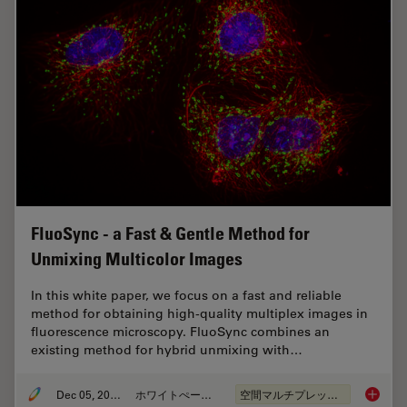
FluoSync - a Fast & Gentle Method for
Unmixing Multicolor Images
In this white paper, we focus on a fast and reliable
method for obtaining high-quality multiplex images in
fluorescence microscopy. FluoSync combines an
existing method for hybrid unmixing with…
Dec 05, 2022
ホワイトぺーパー
空間マルチプレックス
FluoSyn