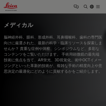
Leica Microsystems Logo
Togg
検索用語を
メディカル
脳神経外科、眼科、形成外科、耳鼻咽喉科、歯科の専門医
向けに厳選された、最新の科学・臨床リソースを探索しま
せんか？ 貴重な症例や洞察、シンポジウムなど、多彩な
コンテンツをご覧いただけます。 手術用顕微鏡の最先端
技術に焦点を当て、AR蛍光、3D視覚化、術中OCTイメー
ジングといった革新的技術が、複雑な手術の精度向上や意
思決定の最適化にどのように貢献するかをご紹介します。