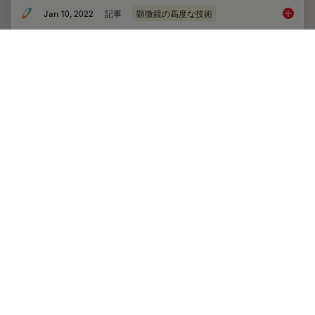
Jan 10, 2022
記事
顕微鏡の高度な技術
Multico
A New Method for Convenient and Efficient
Multicolor Imaging
The technique combining hyperspectral unmixing and