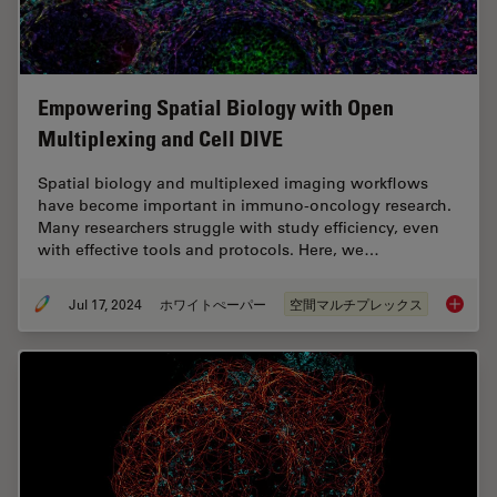
Empowering Spatial Biology with Open
Multiplexing and Cell DIVE
Spatial biology and multiplexed imaging workflows
have become important in immuno-oncology research.
Many researchers struggle with study efficiency, even
with effective tools and protocols. Here, we…
Jul 17, 2024
ホワイトぺーパー
空間マルチプレックス
Empower