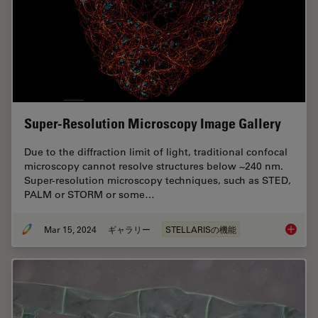
Super-Resolution Microscopy Image Gallery
Due to the diffraction limit of light, traditional confocal
microscopy cannot resolve structures below ~240 nm.
Super-resolution microscopy techniques, such as STED,
PALM or STORM or some…
Mar 15, 2024
ギャラリー
STELLARISの機能
Super-R