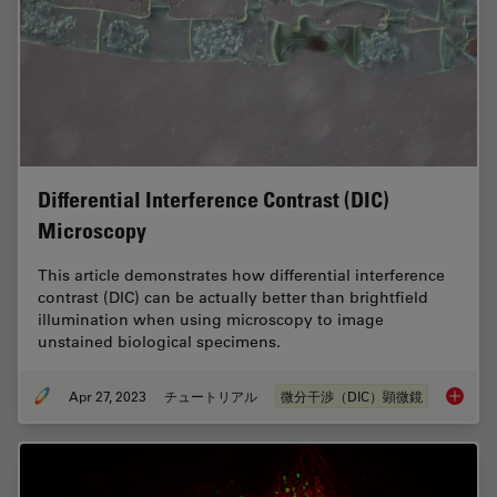
Differential Interference Contrast (DIC)
Microscopy
This article demonstrates how differential interference
contrast (DIC) can be actually better than brightfield
illumination when using microscopy to image
unstained biological specimens.
Apr 27, 2023
チュートリアル
微分干渉（DIC）顕微鏡
Differen