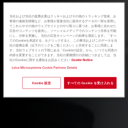
当社および当社の提携企業はクッキーおよびその他のトラッキング技術、お
客様の連絡先情報など、お客様が直接当社に提供するデータの一部を使用し
てこれらやその他のウェブサイトとのやり取りに基づき、お客様に合わせた
広告やコンテンツを提供し、ソーシャルメディアでのコンテンツ共有を可能
にし、分析を実施し、当社の広告キャンペーンの効果を測定します。「すべ
てのCookieを承認する」をクリックすると、この事項およびこのデータを当
社の提携企業（以下のリンクをご覧ください）と共有することに同意しま
す。当社ウェブサイトの下部にある「Cookieの設定」から、いつでも同意の
内容を変更することができます。当社の業務慣行の詳細につきましては、当
社のCookieに関する通知をお読みください
Cookie Notice
Leica Microsystems Cookie Partners Details
Cookie 設定
すべての Cookie を受け入れる