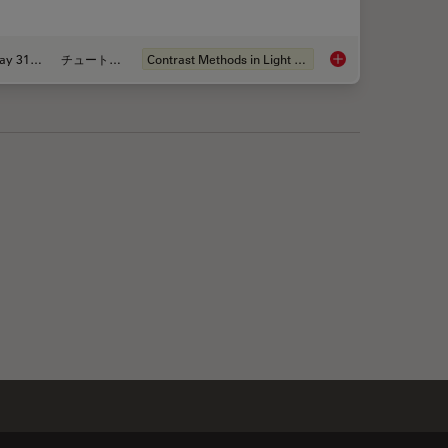
May 31, 2011
チュートリアル
Contrast Methods in Light Microscopy
 Sensors and Measuring Techniques in Confocal Microscopy
Integrated Modulatio