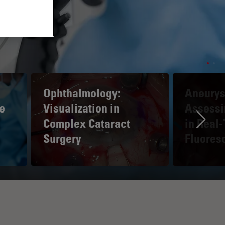
Ophthalmology:
Aneurys
e
Visualization in
Assessi
Complex Cataract
in Real
Ne
Surgery
Fluores