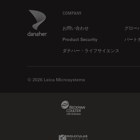
Thunderイメージング
Footer
Danaher Logo
COMPANY
TIRF
Upright Microscopy
お問い合わせ
グロー
アプリケーションノート
Product Security
パート
イオンビームミリング
ダナハー・ライフサイエンス
インダストリー
インペリアル・カレッジ・ロン
ドンイメージングハブ
© 2026 Leica Microsystems
ウイルス学
ウルトラミクロトーム
Beckman Coulter Link
エルゴノミクス
エレクトロニクスおよび半導体
産業
Molecular Devices Link
エレクトロニクスのための断面