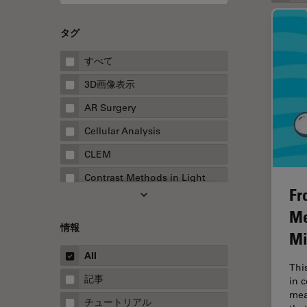
タグ
すべて
3D画像表示
AR Surgery
Cellular Analysis
CLEM
Contrast Methods in Light
Fr
Microscopy
Me
Drosophila Research
情報
Mi
EMBLイメージングセンター
All
FLIM（蛍光寿命イメージング顕
Thi
微鏡法）
記事
in 
mea
FluoSync
チュートリアル