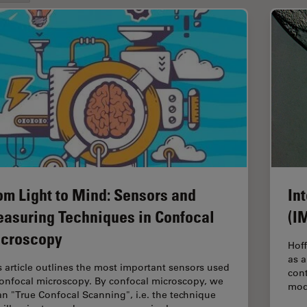
om Light to Mind: Sensors and
In
asuring Techniques in Confocal
(I
croscopy
Hoff
as a
s article outlines the most important sensors used
cont
confocal microscopy. By confocal microscopy, we
mod
n "True Confocal Scanning", i.e. the technique