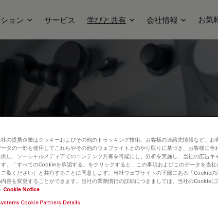
お気
ーション
サービス
学びと共有
会社情報
科、歯科の専門医向けに厳選された、最新
当社の提携企業はクッキーおよびその他のトラッキング技術、お客様の連絡先情報など、お
 貴重な症例や洞察、シンポジウムなど、
データの一部を使用してこれらやその他のウェブサイトとのやり取りに基づき、お客様に合
提供し、ソーシャルメディアでのコンテンツ共有を可能にし、分析を実施し、当社の広告キ
手術用顕微鏡の最先端技術に焦点を当て、
す。「すべてのCookieを承認する」をクリックすると、この事項およびこのデータを当
ご覧ください）と共有することに同意します。当社ウェブサイトの下部にある「Cookie
ジングといった革新的技術が、複雑な手術の
内容を変更することができます。当社の業務慣行の詳細につきましては、当社のCookie
に貢献するかをご紹介します。
い
Cookie Notice
systems Cookie Partners Details