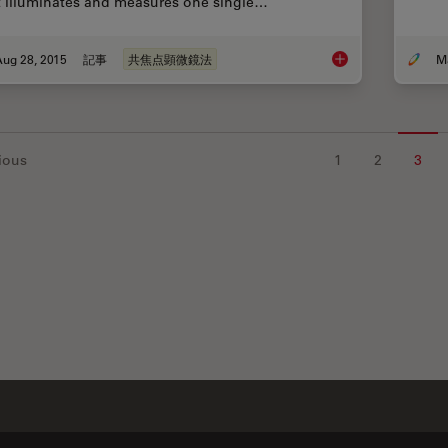
t illuminates and measures one single…
Aug 28, 2015
記事
共焦点顕微鏡法
From Light to Mind:
ious
1
2
3