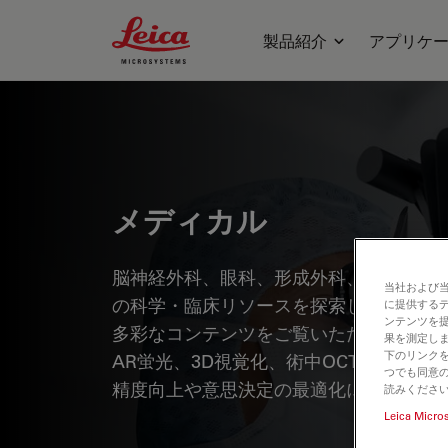
Leica Microsystems Logo
製品紹介
アプリケ
メディカル
脳神経外科、眼科、形成外科、耳鼻咽喉
当社および
の科学・臨床リソースを探索しませんか？
に提供する
ンテンツを
多彩なコンテンツをご覧いただけます。 
果を測定しま
下のリンクを
AR蛍光、3D視覚化、術中OCTイメー
つでも同意の
精度向上や意思決定の最適化にどのよう
読みくださ
Leica Micro