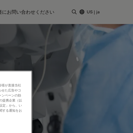
軽にお問い合わせください
US
|
ja
検索用語を入力
客様が直接当社
わせた広告やコ
ャンペーンの効
社の提携企業（以
の設定」から、い
に関する通知をお