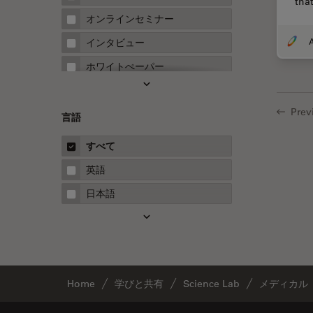
tha
FRAP
オンラインセミナー
FRET
インタビュー
Fテクニック
ホワイトぺーパー
HyD
ケーススタディ
Inverted Microscopy
Prev
概要
言語
Neuro-Oncology
ガイド
すべて
Neurovascular Surgery
英語
Red Reflex
日本語
SEM
Service
STED
STELLARISの機能
Home
学びと共有
Science Lab
メディカル
TEM