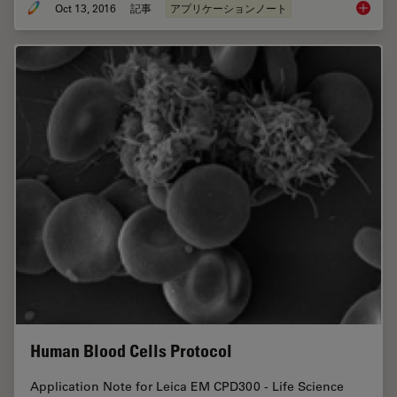
Oct 13, 2016
記事
アプリケーションノート
Bacteria
Human Blood Cells Protocol
Application Note for Leica EM CPD300 - Life Science