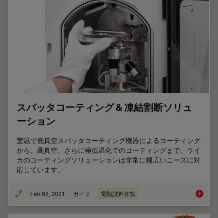
スパッタコーティング & 凍結割断ソリュ
ーション
室温で低真空スパッタコーティング機器によるコーティング
から、高真空、さらに極低温化でのコーティングまで、ライ
カのコーティングソリューションは非常に幅広いニーズに対
応しています。
Feb 02, 2021
ガイド
電顕試料作製
スパッタ