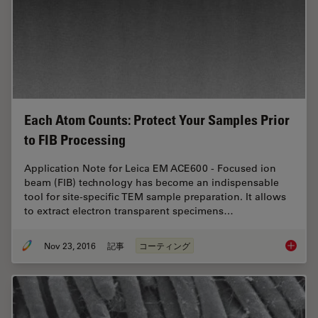
Each Atom Counts: Protect Your Samples Prior
to FIB Processing
Application Note for Leica EM ACE600 - Focused ion
beam (FIB) technology has become an indispensable
tool for site-specific TEM sample preparation. It allows
to extract electron transparent specimens…
Nov 23, 2016
記事
コーティング
Each At