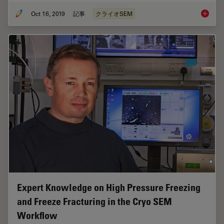
Oct 16, 2019
記事
クライオSEM
Studying
Expert Knowledge on High Pressure Freezing
and Freeze Fracturing in the Cryo SEM
Workflow