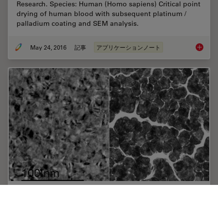
Research. Species: Human (Homo sapiens) Critical point
drying of human blood with subsequent platinum /
palladium coating and SEM analysis.
May 24, 2016
記事
アプリケーションノート
Human B
Improvement of Metallic Thin Films for HR-
SEM by Using DC Magnetron Sputter Coater