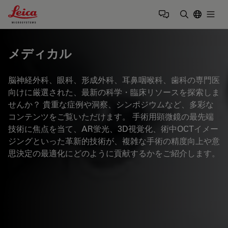
Leica Microsystems Logo
Togg
検索用語を
メディカル
脳神経外科、眼科、形成外科、耳鼻咽喉科、歯科の専門医
向けに厳選された、最新の科学・臨床リソースを探索しま
せんか？ 貴重な症例や洞察、シンポジウムなど、多彩な
コンテンツをご覧いただけます。 手術用顕微鏡の最先端
技術に焦点を当て、AR蛍光、3D視覚化、術中OCTイメー
ジングといった革新的技術が、複雑な手術の精度向上や意
思決定の最適化にどのように貢献するかをご紹介します。