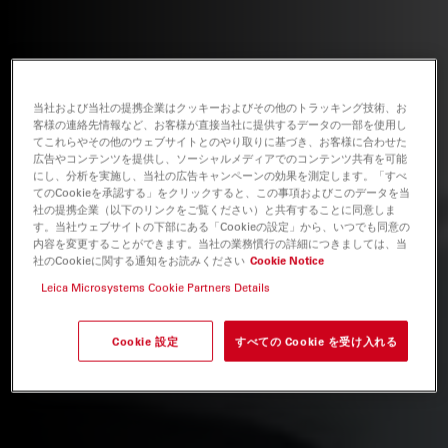
当社および当社の提携企業はクッキーおよびその他のトラッキング技術、お
客様の連絡先情報など、お客様が直接当社に提供するデータの一部を使用し
てこれらやその他のウェブサイトとのやり取りに基づき、お客様に合わせた
広告やコンテンツを提供し、ソーシャルメディアでのコンテンツ共有を可能
にし、分析を実施し、当社の広告キャンペーンの効果を測定します。「すべ
てのCookieを承認する」をクリックすると、この事項およびこのデータを当
社の提携企業（以下のリンクをご覧ください）と共有することに同意しま
す。当社ウェブサイトの下部にある「Cookieの設定」から、いつでも同意の
内容を変更することができます。当社の業務慣行の詳細につきましては、当
社のCookieに関する通知をお読みください
Cookie Notice
Leica Microsystems Cookie Partners Details
Cookie 設定
すべての Cookie を受け入れる