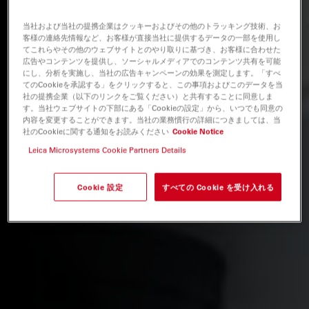
当社および当社の提携企業はクッキーおよびその他のトラッキング技術、お
客様の連絡先情報など、お客様が直接当社に提供するデータの一部を使用し
てこれらやその他のウェブサイトとのやり取りに基づき、お客様に合わせた
広告やコンテンツを提供し、ソーシャルメディアでのコンテンツ共有を可能
にし、分析を実施し、当社の広告キャンペーンの効果を測定します。「すべ
てのCookieを承認する」をクリックすると、この事項およびこのデータを当
社の提携企業（以下のリンクをご覧ください）と共有することに同意しま
す。当社ウェブサイトの下部にある「Cookieの設定」から、いつでも同意の
内容を変更することができます。当社の業務慣行の詳細につきましては、当
社のCookieに関する通知をお読みください
Cookie Notice
Leica Microsystems Cookie Partners Details
Cookie 設定
すべての Cookie を受け入れる