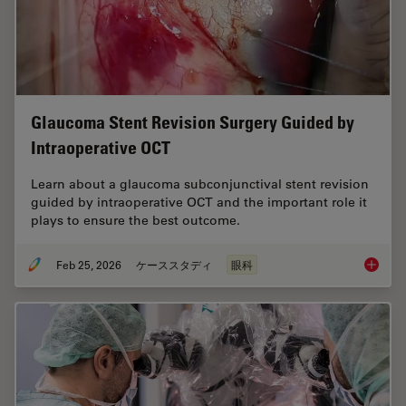
Glaucoma Stent Revision Surgery Guided by
Intraoperative OCT
Learn about a glaucoma subconjunctival stent revision
guided by intraoperative OCT and the important role it
plays to ensure the best outcome.
Feb 25, 2026
ケーススタディ
眼科
Glaucom