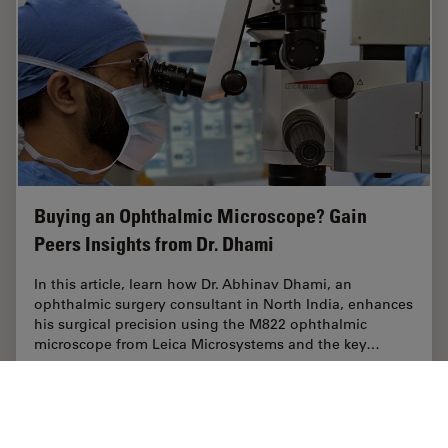
Buying an Ophthalmic Microscope? Gain
Peers Insights from Dr. Dhami
In this article, learn how Dr. Abhinav Dhami, an
ophthalmic surgery consultant in North India, enhances
his surgical precision using the M822 ophthalmic
microscope from Leica Microsystems and the key…
Jun 13, 2024
インタビュー
眼科
Buying 