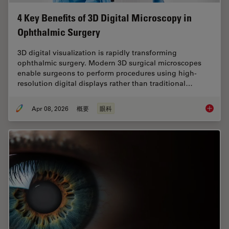
4 Key Benefits of 3D Digital Microscopy in
Ophthalmic Surgery
3D digital visualization is rapidly transforming
ophthalmic surgery. Modern 3D surgical microscopes
enable surgeons to perform procedures using high-
resolution digital displays rather than traditional…
Apr 08, 2026
概要
眼科
4 Key B