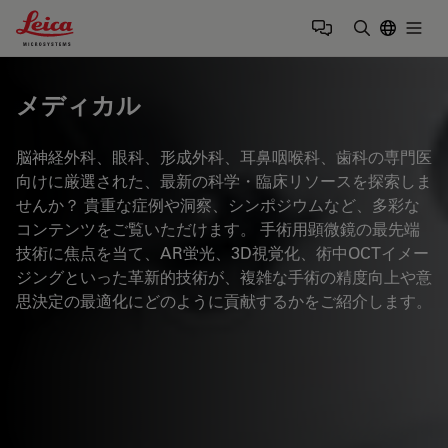
Leica Microsystems Logo
Togg
検索用語を
メディカル
脳神経外科、眼科、形成外科、耳鼻咽喉科、歯科の専門医
向けに厳選された、最新の科学・臨床リソースを探索しま
せんか？ 貴重な症例や洞察、シンポジウムなど、多彩な
コンテンツをご覧いただけます。 手術用顕微鏡の最先端
技術に焦点を当て、AR蛍光、3D視覚化、術中OCTイメー
ジングといった革新的技術が、複雑な手術の精度向上や意
思決定の最適化にどのように貢献するかをご紹介します。