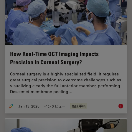
How Real-Time OCT Imaging Impacts
Precision in Corneal Surgery?
Corneal surgery is a highly specialized field. It requires
great surgical precision to overcome challenges such as
visualizing clearly the full anterior chamber, performing
Descemet membrane peeling…
Jan 13, 2025
インタビュー
角膜手術
How Rea