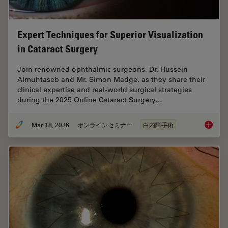
Expert Techniques for Superior Visualization
in Cataract Surgery
Join renowned ophthalmic surgeons, Dr. Hussein
Almuhtaseb and Mr. Simon Madge, as they share their
clinical expertise and real-world surgical strategies
during the 2025 Online Cataract Surgery…
Mar 18, 2026
オンラインセミナー
白内障手術
Expert T