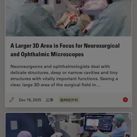
A Larger 3D Area in Focus for Neurosurgical
and Ophthalmic Microscopes
Neurosurgeons and ophthalmologists deal with
delicate structures, deep or narrow cavities and tiny
structures with vitally important functions. Seeing a
clear, large 3D area of the surgical field in…
Dec 18, 2025
記事
脳神経外科
A Large