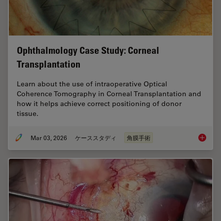
Ophthalmology Case Study: Corneal
Transplantation
Learn about the use of intraoperative Optical
Coherence Tomography in Corneal Transplantation and
how it helps achieve correct positioning of donor
tissue.
Mar 03, 2026
ケーススタディ
角膜手術
Ophthal