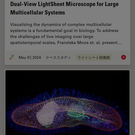
Dual-View LightSheet Microscope for Large
Multicellular Systems
Visualizing the dynamics of complex multicellular
systems is a fundamental goal in biology. To address
the challenges of live imaging over large
spatiotemporal scales, Franziska Moos et. al. present…
May 07, 2024
ケーススタディ
ライトシート顕微鏡
Dual-Vi