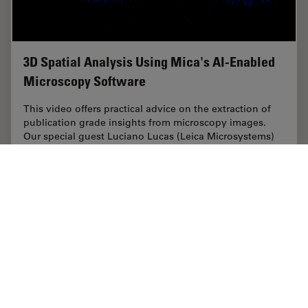
3D Spatial Analysis Using Mica's AI-Enabled
Microscopy Software
This video offers practical advice on the extraction of
publication grade insights from microscopy images.
Our special guest Luciano Lucas (Leica Microsystems)
will illustrate how Mica’s AI-enabled…
Jul 07, 2022
オンラインセミナー
人工知能
3D Spat
Home
学びと共有
Science Lab
メディカル