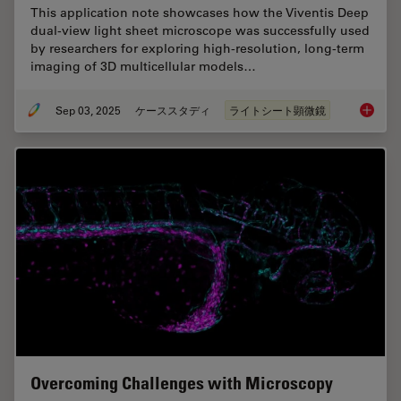
This application note showcases how the Viventis Deep
dual-view light sheet microscope was successfully used
by researchers for exploring high-resolution, long-term
imaging of 3D multicellular models…
Sep 03, 2025
ケーススタディ
ライトシート顕微鏡
Capturi
Overcoming Challenges with Microscopy