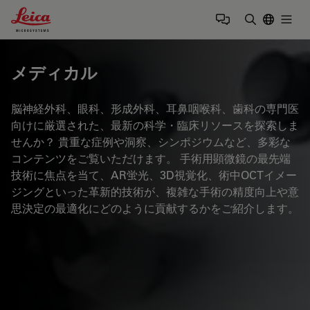
Leica Microsystems Logo
Togg
検索用語を
メディカル
脳神経外科、眼科、形成外科、耳鼻咽喉科、歯科の専門医
向けに厳選された、最新の科学・臨床リソースを探索しま
せんか？ 貴重な症例や洞察、シンポジウムなど、多彩な
コンテンツをご覧いただけます。 手術用顕微鏡の最先端
技術に焦点を当て、AR蛍光、3D視覚化、術中OCTイメー
ジングといった革新的技術が、複雑な手術の精度向上や意
思決定の最適化にどのように貢献するかをご紹介します。