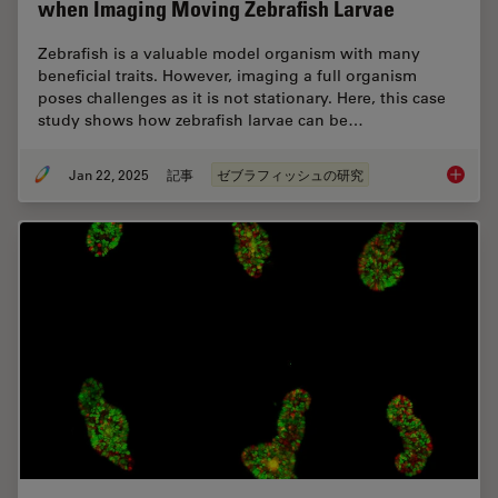
when Imaging Moving Zebrafish Larvae
Zebrafish is a valuable model organism with many
beneficial traits. However, imaging a full organism
poses challenges as it is not stationary. Here, this case
study shows how zebrafish larvae can be…
Jan 22, 2025
記事
ゼブラフィッシュの研究
Overcom