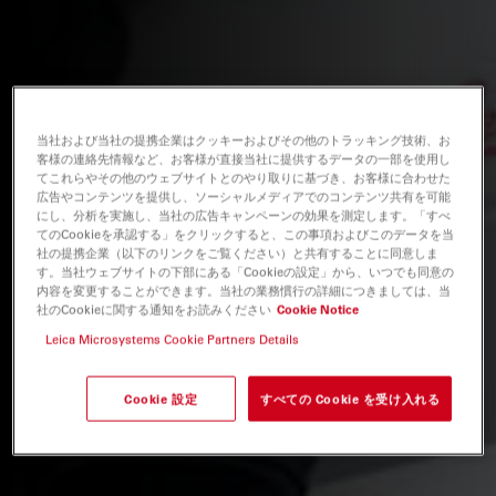
当社および当社の提携企業はクッキーおよびその他のトラッキング技術、お
客様の連絡先情報など、お客様が直接当社に提供するデータの一部を使用し
てこれらやその他のウェブサイトとのやり取りに基づき、お客様に合わせた
広告やコンテンツを提供し、ソーシャルメディアでのコンテンツ共有を可能
にし、分析を実施し、当社の広告キャンペーンの効果を測定します。「すべ
てのCookieを承認する」をクリックすると、この事項およびこのデータを当
社の提携企業（以下のリンクをご覧ください）と共有することに同意しま
す。当社ウェブサイトの下部にある「Cookieの設定」から、いつでも同意の
内容を変更することができます。当社の業務慣行の詳細につきましては、当
社のCookieに関する通知をお読みください
Cookie Notice
Leica Microsystems Cookie Partners Details
Cookie 設定
すべての Cookie を受け入れる