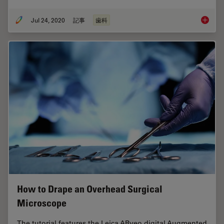
Jul 24, 2020
記事
歯科
How Den
How to Drape an Overhead Surgical
Microscope
The tutorial features the Leica ARveo digital Augmented