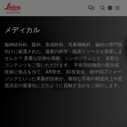
Leica Microsystems Logo
Togg
検索用語を
メディカル
脳神経外科、眼科、形成外科、耳鼻咽喉科、歯科の専門医
向けに厳選された、最新の科学・臨床リソースを探索しま
せんか？ 貴重な症例や洞察、シンポジウムなど、多彩な
コンテンツをご覧いただけます。 手術用顕微鏡の最先端
技術に焦点を当て、AR蛍光、3D視覚化、術中OCTイメー
ジングといった革新的技術が、複雑な手術の精度向上や意
思決定の最適化にどのように貢献するかをご紹介します。