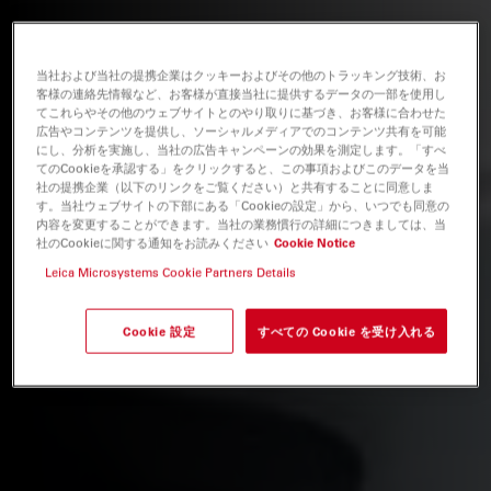
当社および当社の提携企業はクッキーおよびその他のトラッキング技術、お
客様の連絡先情報など、お客様が直接当社に提供するデータの一部を使用し
てこれらやその他のウェブサイトとのやり取りに基づき、お客様に合わせた
広告やコンテンツを提供し、ソーシャルメディアでのコンテンツ共有を可能
にし、分析を実施し、当社の広告キャンペーンの効果を測定します。「すべ
てのCookieを承認する」をクリックすると、この事項およびこのデータを当
社の提携企業（以下のリンクをご覧ください）と共有することに同意しま
す。当社ウェブサイトの下部にある「Cookieの設定」から、いつでも同意の
内容を変更することができます。当社の業務慣行の詳細につきましては、当
社のCookieに関する通知をお読みください
Cookie Notice
Leica Microsystems Cookie Partners Details
Cookie 設定
すべての Cookie を受け入れる