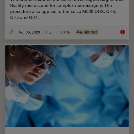
Reality microscope for complex neurosurgery. The
procedure also applies to the Leica M530 OHX, OH6,
OH5 and OH4.
Apr 06, 2020
チュートリアル
手術用顕微鏡
How to 