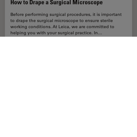
How to Drape a Surgical Microscope
Before performing surgical procedures, it is important
to drape the surgical microscope to ensure sterile
working conditions. At Leica, we are committed to
helping you with your surgical practice. In…
Apr 06, 2020
チュートリアル
手術用顕微鏡
How to 