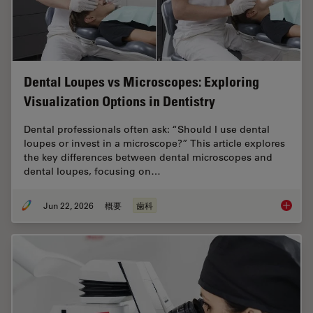
Dental Loupes vs Microscopes: Exploring
Visualization Options in Dentistry
Dental professionals often ask: “Should I use dental
loupes or invest in a microscope?” This article explores
the key differences between dental microscopes and
dental loupes, focusing on…
Jun 22, 2026
概要
歯科
Dental L