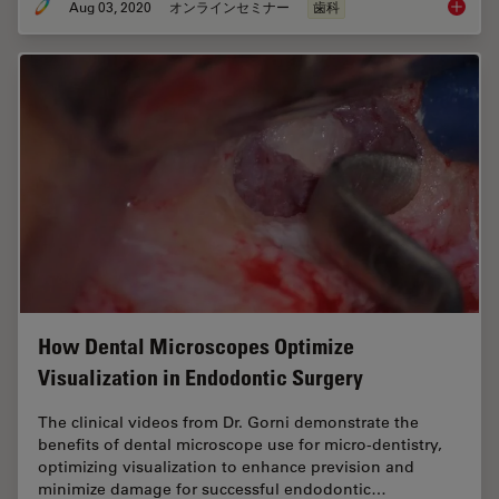
Aug 03, 2020
オンラインセミナー
歯科
From De
How Dental Microscopes Optimize
Visualization in Endodontic Surgery
The clinical videos from Dr. Gorni demonstrate the
benefits of dental microscope use for micro-dentistry,
optimizing visualization to enhance prevision and
minimize damage for successful endodontic…