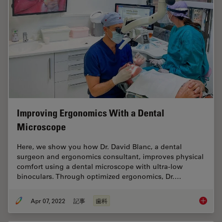
Improving Ergonomics With a Dental
Microscope
Here, we show you how Dr. David Blanc, a dental
surgeon and ergonomics consultant, improves physical
comfort using a dental microscope with ultra-low
binoculars. Through optimized ergonomics, Dr.…
Apr 07, 2022
記事
歯科
Improvi