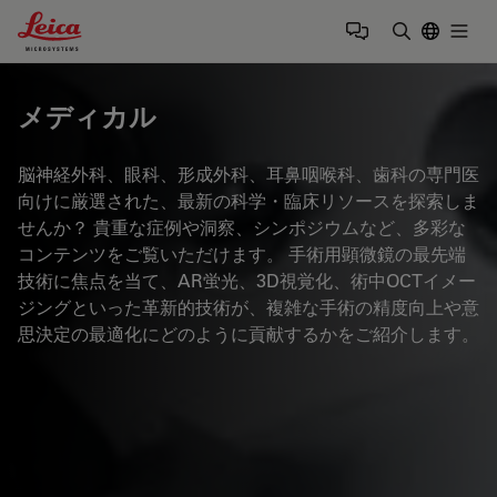
Leica Microsystems Logo
Togg
検索用語を
メディカル
脳神経外科、眼科、形成外科、耳鼻咽喉科、歯科の専門医
向けに厳選された、最新の科学・臨床リソースを探索しま
せんか？ 貴重な症例や洞察、シンポジウムなど、多彩な
コンテンツをご覧いただけます。 手術用顕微鏡の最先端
技術に焦点を当て、AR蛍光、3D視覚化、術中OCTイメー
ジングといった革新的技術が、複雑な手術の精度向上や意
思決定の最適化にどのように貢献するかをご紹介します。