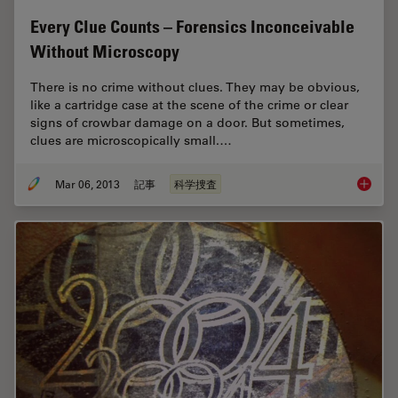
Every Clue Counts – Forensics Inconceivable
Without Microscopy
There is no crime without clues. They may be obvious,
like a cartridge case at the scene of the crime or clear
signs of crowbar damage on a door. But sometimes,
clues are microscopically small.…
Mar 06, 2013
記事
科学捜査
Every C