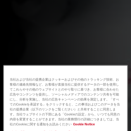
当社および当社の提携企業はクッキーおよびその他のトラッキング技術、お
客様の連絡先情報など、お客様が直接当社に提供するデータの一部を使用し
てこれらやその他のウェブサイトとのやり取りに基づき、お客様に合わせた
広告やコンテンツを提供し、ソーシャルメディアでのコンテンツ共有を可能
にし、分析を実施し、当社の広告キャンペーンの効果を測定します。「すべ
てのCookieを承認する」をクリックすると、この事項およびこのデータを当
社の提携企業（以下のリンクをご覧ください）と共有することに同意しま
す。当社ウェブサイトの下部にある「Cookieの設定」から、いつでも同意の
内容を変更することができます。当社の業務慣行の詳細につきましては、当
社のCookieに関する通知をお読みください
Cookie Notice