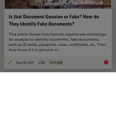
Is that Document Genuine or Fake? How do
They Identify Fake Documents?
This article shows how forensic experts use microscopy
for analysis to identify counterfeit, fake documents,
such as ID cards, passports, visas, certificates, etc. Then
they know if it is genuine or…
Aug 30, 2011
記事
科学捜査
Is that