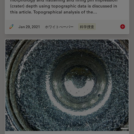
morphology and flattening and firing pin impression
(crater) depth using topographic data is discussed in
this article. Topographical analysis of the…
Jan 29, 2021
ホワイトぺーパー
科学捜査
Topogra