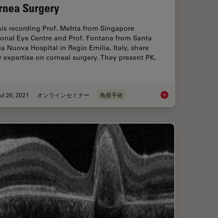
rnea Surgery
his recording Prof. Mehta from Singapore
ional Eye Centre and Prof. Fontana from Santa
a Nuova Hospital in Regio Emilia, Italy, share
r expertise on corneal surgery. They present PK,
ul 26, 2021
オンラインセミナー
角膜手術
Assisted Corneal Transplant Procedures
Clinical Symposium 