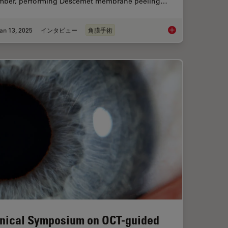
mber, performing Descemet membrane peeling…
an 13, 2025
インタビュー
角膜手術
Study: Corneal Transplantation
How Real-Time OCT I
inical Symposium on OCT-guided