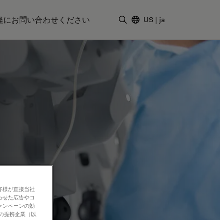
軽にお問い合わせください
US
|
ja
検索用語を入力
客様が直接当社
わせた広告やコ
ャンペーンの効
社の提携企業（以