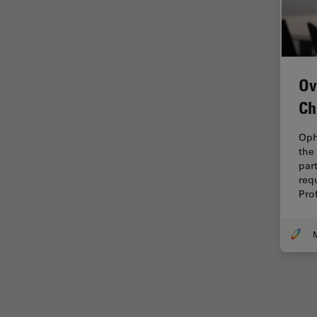
解析
オックスフォード・センター・
オブ・エクセレンス
オルガノイド＋3D細胞培養
Ov
カメラ
Ch
がん研究
クライオSEM
Oph
the
クライオ電子顕微鏡
par
req
クリーニング
Pro
コーティング
コヒーレントラマン散乱(CRS)
サンフランシスコ・イノベーシ
ョン・ハブ
サンプル調製