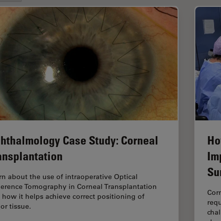
hthalmology Case Study: Corneal
Ho
ansplantation
Im
Su
rn about the use of intraoperative Optical
erence Tomography in Corneal Transplantation
Corn
 how it helps achieve correct positioning of
requ
or tissue.
chal