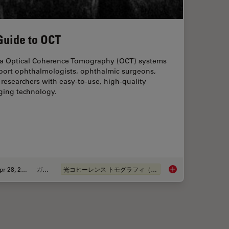
Guide to OCT
ca Optical Coherence Tomography (OCT) systems
port ophthalmologists, ophthalmic surgeons,
researchers with easy-to-use, high-quality
ging technology.
Apr 28, 2020
ガイド
光コヒーレンス トモグラフィ（OCT）
mologic Surgery Challenges
A Guide to OCT