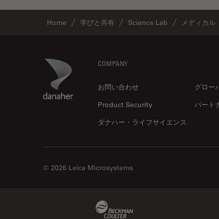
ゼブラフィッシュの研究
デジタルマイクロスコープ
Home
学びと共有
Science Lab
メディカル
バイオファーマ
バッテリー製造
Footer
Danaher Logo
COMPANY
プリント基板（PCB）
ボストン・イノベーション・ハ
お問い合わせ
グロー
ブ
Product Security
パート
マイクロエレクトロニクス
ダナハー・ライフサイエンス
マイクロサージェリー
マイクロハブ・イメージング
メディカル
© 2026 Leica Microsystems
モデル生物
ライトシート顕微鏡
Beckman Coulter Link
ライフサイエンス