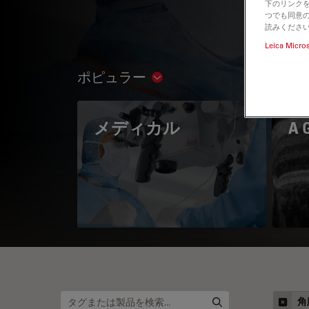
下のリンクを
つでも同意の
読みくださ
Leica Micro
ポピュラー
Show subnavigation
メディカル
A 
角