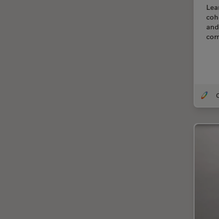
Lea
Thunderイメージング
coh
TIRF
and
cor
Upright Microscopy
アプリケーションノート
イオンビームミリング
インダストリー
O
インペリアル・カレッジ・ロン
ドンイメージングハブ
ウイルス学
ウルトラミクロトーム
エルゴノミクス
エレクトロニクスおよび半導体
産業
エレクトロニクスのための断面