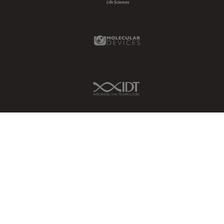
ライブセルイメージング
ラベルフリー
Molecular Devices Link
レーザーマイクロダイセクショ
ン（LMD）
レーザー誘起ブレークダウン分
光法(LIBS)
IDT Link
ワイドフィールド顕微鏡
人工知能
位相差顕微鏡
偏光
光コヒーレンス トモグラフィ
（OCT）
光学系
光学顕微鏡