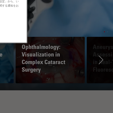
の設定」から、い
に関する通知をお
Ophthalmology:
Aneurys
e
Visualization in
Assessi
Complex Cataract
in Real
Ne
Surgery
Fluores