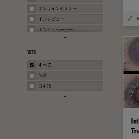
FRAP
オンラインセミナー
FRET
インタビュー
Fテクニック
ホワイトぺーパー
HyD
ケーススタディ
Inverted Microscopy
概要
言語
Neuro-Oncology
ガイド
すべて
Neurovascular Surgery
英語
Red Reflex
日本語
SEM
Service
STED
In
STELLARISの機能
Tr
TEM