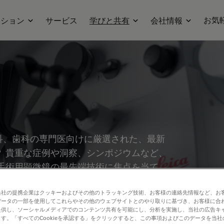
お気
ーション
サービス
学びと共有
会社情報
科、歯科の専門医向けに厳選された、最新
 貴重な症例や洞察、シンポジウムなど、
手術用顕微鏡の最先端技術に焦点を当て、
ジングといった革新的技術が、複雑な手術の
に貢献するかをご紹介します。
当社の提携企業はクッキーおよびその他のトラッキング技術、お客様の連絡先情報など、お
データの一部を使用してこれらやその他のウェブサイトとのやり取りに基づき、お客様に合
提供し、ソーシャルメディアでのコンテンツ共有を可能にし、分析を実施し、当社の広告キ
す。「すべてのCookieを承認する」をクリックすると、この事項およびこのデータを当