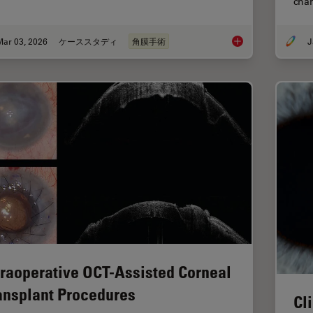
cha
Mar 03, 2026
ケーススタディ
角膜手術
J
Ophthalmology Case 
traoperative OCT-Assisted Corneal
ansplant Procedures
Cl