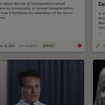
Co
rn about the use of intraoperative optical
erence tomography in corneal transplantation
 how it facilitates the adaptation of the donor
In t
nea.
Nat
Mari
thei
…
ct 16, 2023
ケーススタディ
術中OCT
J
Intraoperative OCT-