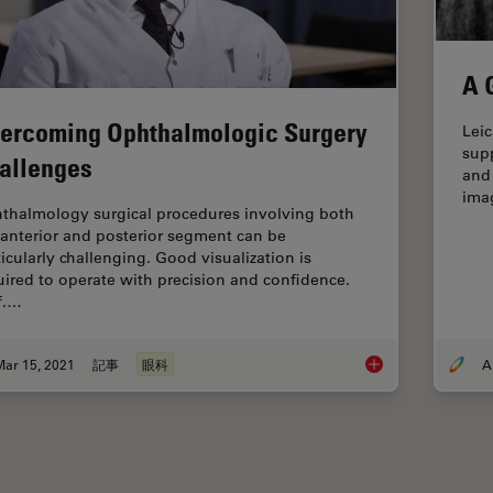
A 
ercoming Ophthalmologic Surgery
Lei
sup
allenges
and 
ima
thalmology surgical procedures involving both
 anterior and posterior segment can be
ticularly challenging. Good visualization is
uired to operate with precision and confidence.
f.…
Mar 15, 2021
記事
眼科
Overcoming Ophthal