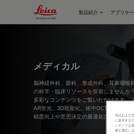
Leica Microsystems Logo
製品紹介
アプリケ
メディカル
脳神経外科、眼科、形成外科、耳鼻咽喉
の科学・臨床リソースを探索しませんか？
多彩なコンテンツをご覧いただけます。 
AR蛍光、3D視覚化、術中OCTイメー
精度向上や意思決定の最適化にどのよう
当社および
に提供する
ンテンツを
果を測定しま