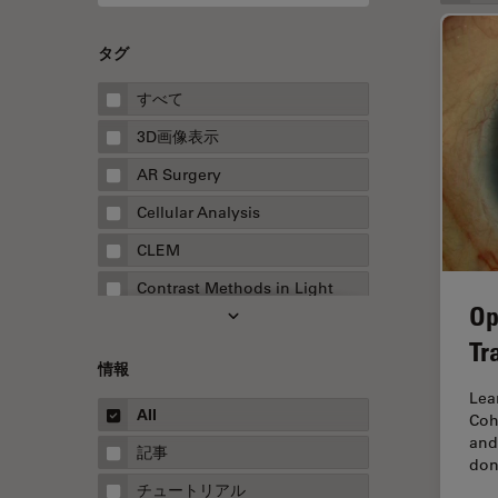
タグ
すべて
3D画像表示
AR Surgery
Cellular Analysis
CLEM
Contrast Methods in Light
Op
Microscopy
Tr
Drosophila Research
情報
EMBLイメージングセンター
Lea
All
Coh
FLIM（蛍光寿命イメージング顕
and
微鏡法）
記事
don
FluoSync
チュートリアル