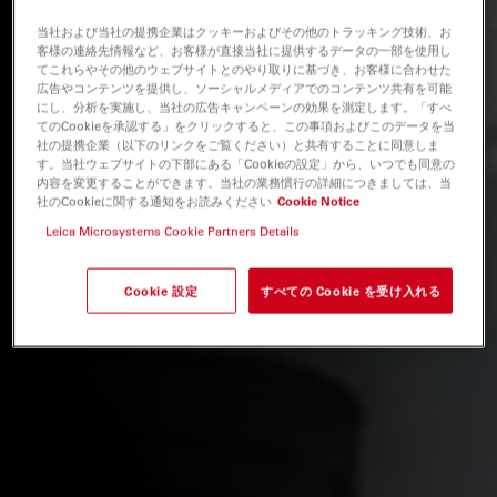
当社および当社の提携企業はクッキーおよびその他のトラッキング技術、お
客様の連絡先情報など、お客様が直接当社に提供するデータの一部を使用し
てこれらやその他のウェブサイトとのやり取りに基づき、お客様に合わせた
広告やコンテンツを提供し、ソーシャルメディアでのコンテンツ共有を可能
にし、分析を実施し、当社の広告キャンペーンの効果を測定します。「すべ
てのCookieを承認する」をクリックすると、この事項およびこのデータを当
社の提携企業（以下のリンクをご覧ください）と共有することに同意しま
す。当社ウェブサイトの下部にある「Cookieの設定」から、いつでも同意の
内容を変更することができます。当社の業務慣行の詳細につきましては、当
社のCookieに関する通知をお読みください
Cookie Notice
Leica Microsystems Cookie Partners Details
Cookie 設定
すべての Cookie を受け入れる