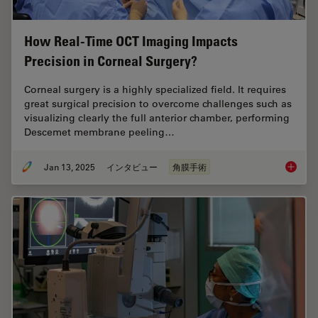
How Real-Time OCT Imaging Impacts
Precision in Corneal Surgery?
Corneal surgery is a highly specialized field. It requires
great surgical precision to overcome challenges such as
visualizing clearly the full anterior chamber, performing
Descemet membrane peeling…
Jan 13, 2025
インタビュー
角膜手術
How Rea