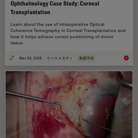
Ophthalmology Case Study: Corneal
Transplantation
Learn about the use of intraoperative Optical
Coherence Tomography in Corneal Transplantation and
how it helps achieve correct positioning of donor
tissue.
Mar 03, 2026
ケーススタディ
角膜手術
Ophthal