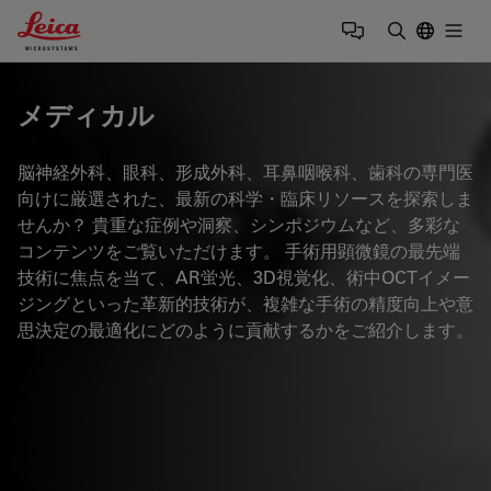
Leica Microsystems Logo
Togg
検索用語を
メディカル
脳神経外科、眼科、形成外科、耳鼻咽喉科、歯科の専門医
向けに厳選された、最新の科学・臨床リソースを探索しま
せんか？ 貴重な症例や洞察、シンポジウムなど、多彩な
コンテンツをご覧いただけます。 手術用顕微鏡の最先端
技術に焦点を当て、AR蛍光、3D視覚化、術中OCTイメー
ジングといった革新的技術が、複雑な手術の精度向上や意
思決定の最適化にどのように貢献するかをご紹介します。