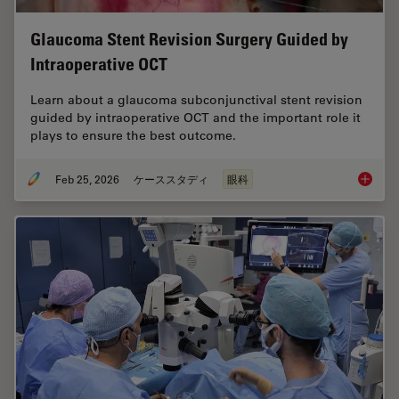
Glaucoma Stent Revision Surgery Guided by
Intraoperative OCT
Learn about a glaucoma subconjunctival stent revision
guided by intraoperative OCT and the important role it
plays to ensure the best outcome.
Feb 25, 2026
ケーススタディ
眼科
Glaucom