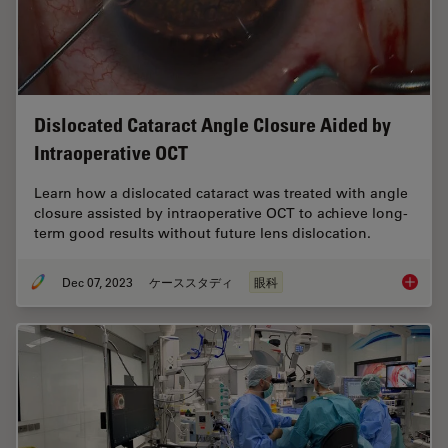
Dislocated Cataract Angle Closure Aided by
Intraoperative OCT
Learn how a dislocated cataract was treated with angle
closure assisted by intraoperative OCT to achieve long-
term good results without future lens dislocation.
Dec 07, 2023
ケーススタディ
眼科
Disloca