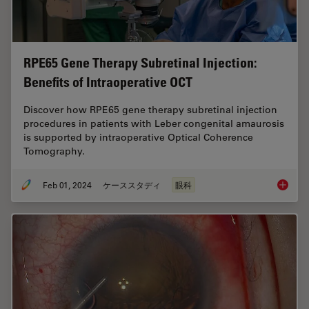
RPE65 Gene Therapy Subretinal Injection:
Benefits of Intraoperative OCT
Discover how RPE65 gene therapy subretinal injection
procedures in patients with Leber congenital amaurosis
is supported by intraoperative Optical Coherence
Tomography.
Feb 01, 2024
ケーススタディ
眼科
RPE65 G