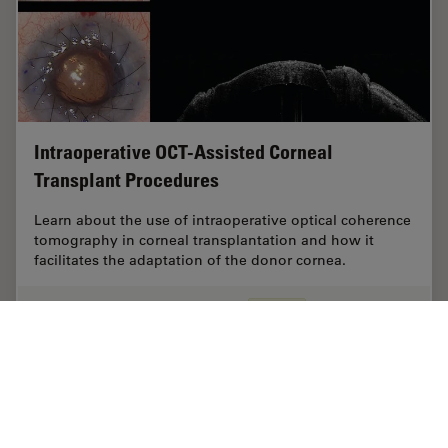
Intraoperative OCT-Assisted Corneal
Transplant Procedures
Learn about the use of intraoperative optical coherence
tomography in corneal transplantation and how it
facilitates the adaptation of the donor cornea.
Oct 16, 2023
ケーススタディ
術中OCT
Intraop