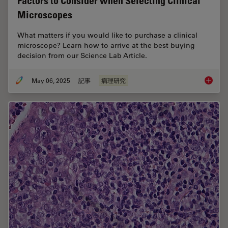
Factors to Consider when Selecting Clinical
Microscopes
What matters if you would like to purchase a clinical
microscope? Learn how to arrive at the best buying
decision from our Science Lab Article.
May 06, 2025
記事
病理研究
Factors