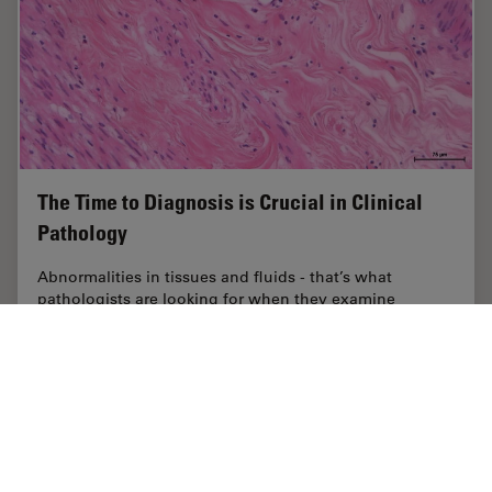
The Time to Diagnosis is Crucial in Clinical
Pathology
Abnormalities in tissues and fluids - that’s what
pathologists are looking for when they examine
specimens under the microscope. What they see and
deduce from their findings is highly influential, as…
Jan 26, 2022
インタビュー
病理検査用顕微鏡
The Time