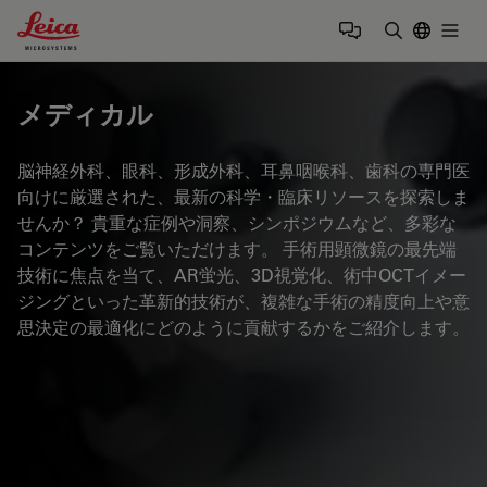
Leica Microsystems Logo
Togg
検索用語を
メディカル
脳神経外科、眼科、形成外科、耳鼻咽喉科、歯科の専門医
向けに厳選された、最新の科学・臨床リソースを探索しま
せんか？ 貴重な症例や洞察、シンポジウムなど、多彩な
コンテンツをご覧いただけます。 手術用顕微鏡の最先端
技術に焦点を当て、AR蛍光、3D視覚化、術中OCTイメー
ジングといった革新的技術が、複雑な手術の精度向上や意
思決定の最適化にどのように貢献するかをご紹介します。