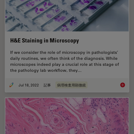
H&E Staining in Microscopy
If we consider the role of microscopy in pathologists’
daily routines, we often think of the diagnosis. While
microscopes indeed play a crucial role at this stage of
the pathology lab workflow, they…
Jul 18, 2022
記事
病理検査用顕微鏡
H&E Sta