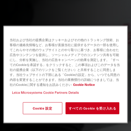
当社および当社の提携企業はクッキーおよびその他のトラッキング技術、お
客様の連絡先情報など、お客様が直接当社に提供するデータの一部を使用し
てこれらやその他のウェブサイトとのやり取りに基づき、お客様に合わせた
広告やコンテンツを提供し、ソーシャルメディアでのコンテンツ共有を可能
にし、分析を実施し、当社の広告キャンペーンの効果を測定します。「すべ
てのCookieを承認する」をクリックすると、この事項およびこのデータを当
社の提携企業（以下のリンクをご覧ください）と共有することに同意しま
す。当社ウェブサイトの下部にある「Cookieの設定」から、いつでも同意の
内容を変更することができます。当社の業務慣行の詳細につきましては、当
社のCookieに関する通知をお読みください
Cookie Notice
Leica Microsystems Cookie Partners Details
Cookie 設定
すべての Cookie を受け入れる