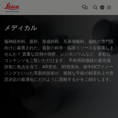
Leica Microsystems Logo
Togg
検索用語を
メディカル
脳神経外科、眼科、形成外科、耳鼻咽喉科、歯科の専門医
向けに厳選された、最新の科学・臨床リソースを探索しま
せんか？ 貴重な症例や洞察、シンポジウムなど、多彩な
コンテンツをご覧いただけます。 手術用顕微鏡の最先端
技術に焦点を当て、AR蛍光、3D視覚化、術中OCTイメー
ジングといった革新的技術が、複雑な手術の精度向上や意
思決定の最適化にどのように貢献するかをご紹介します。