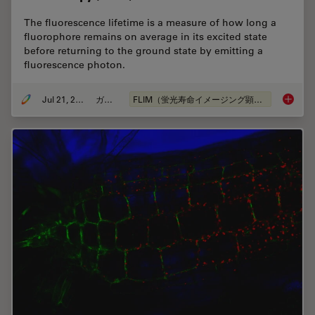
The fluorescence lifetime is a measure of how long a
fluorophore remains on average in its excited state
before returning to the ground state by emitting a
fluorescence photon.
Jul 21, 2022
ガイド
FLIM（蛍光寿命イメージング顕微鏡法）
A Guide