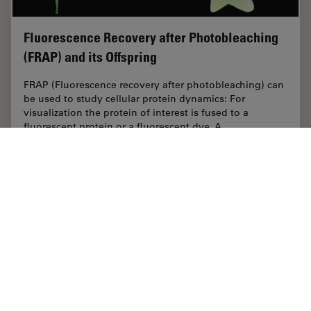
Fluorescence Recovery after Photobleaching
(FRAP) and its Offspring
FRAP (Fluorescence recovery after photobleaching) can
be used to study cellular protein dynamics: For
visualization the protein of interest is fused to a
fluorescent protein or a fluorescent dye. A…
Nov 23, 2011
チュートリアル
FRAP
Fluores
Home
学びと共有
Science Lab
メディカル
Danaher Logo