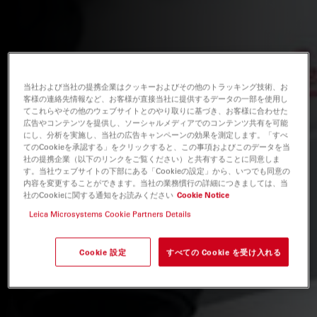
当社および当社の提携企業はクッキーおよびその他のトラッキング技術、お
客様の連絡先情報など、お客様が直接当社に提供するデータの一部を使用し
てこれらやその他のウェブサイトとのやり取りに基づき、お客様に合わせた
広告やコンテンツを提供し、ソーシャルメディアでのコンテンツ共有を可能
にし、分析を実施し、当社の広告キャンペーンの効果を測定します。「すべ
てのCookieを承認する」をクリックすると、この事項およびこのデータを当
社の提携企業（以下のリンクをご覧ください）と共有することに同意しま
す。当社ウェブサイトの下部にある「Cookieの設定」から、いつでも同意の
内容を変更することができます。当社の業務慣行の詳細につきましては、当
社のCookieに関する通知をお読みください
Cookie Notice
Leica Microsystems Cookie Partners Details
Cookie 設定
すべての Cookie を受け入れる