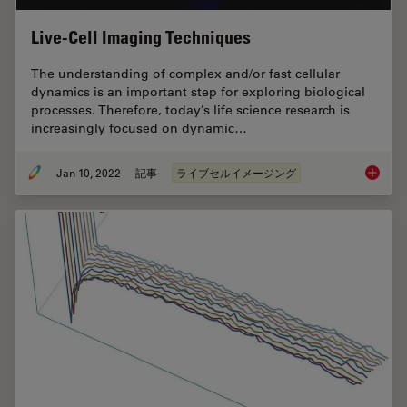
Live-Cell Imaging Techniques
The understanding of complex and/or fast cellular
dynamics is an important step for exploring biological
processes. Therefore, today’s life science research is
increasingly focused on dynamic…
Jan 10, 2022
記事
ライブセルイメージング
Live-Ce